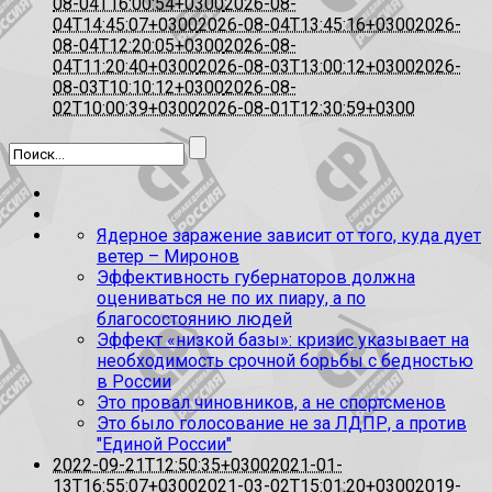
08-04T16:00:54+0300
2026-08-
04T14:45:07+0300
2026-08-04T13:45:16+0300
2026-
08-04T12:20:05+0300
2026-08-
04T11:20:40+0300
2026-08-03T13:00:12+0300
2026-
08-03T10:10:12+0300
2026-08-
02T10:00:39+0300
2026-08-01T12:30:59+0300
Ядерное заражение зависит от того, куда дует
ветер – Миронов
Эффективность губернаторов должна
оцениваться не по их пиару, а по
благосостоянию людей
Эффект «низкой базы»: кризис указывает на
необходимость срочной борьбы с бедностью
в России
Это провал чиновников, а не спортсменов
Это было голосование не за ЛДПР, а против
"Единой России"
2022-09-21T12:50:35+0300
2021-01-
13T16:55:07+0300
2021-03-02T15:01:20+0300
2019-