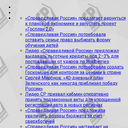
«Справедливая Россия» предлагает вернуться
к плановой экономике и запустить проект
«Госплан 2.0»
«Справедливая Россия» потребовала
оставить семье право выбирать форму
обучения детей
Лидер «Справедливой России» предложил
выдавать льготные кредиты под 2–3% для
пострадавших от ударов по Wildberries
«Справедливая Россия» потребовала создать
Госкомцен для контроля за ценами в стране
Сергей Миронов: «40-дневный план
Зеленского как никогда приблизил победу
России»
Лидер СР призвал кабмин оперативно
принять подзаконные акты для упрощенной
регистрации авто в новых регионах
«Справедливая Россия» предложила
увеличить доходы бюджета за счет
сверхбогачей
«Справедливая Россия» настаивает на