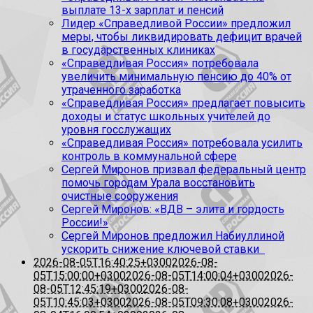
выплате 13-х зарплат и пенсий
Лидер «Справедливой России» предложил
меры, чтобы ликвидировать дефицит врачей
в государственных клиниках
«Справедливая Россия» потребовала
увеличить минимальную пенсию до 40% от
утраченного заработка
«Справедливая Россия» предлагает повысить
доходы и статус школьных учителей до
уровня госслужащих
«Справедливая Россия» потребовала усилить
контроль в коммунальной сфере
Сергей Миронов призвал федеральный центр
помочь городам Урала восстановить
очистные сооружения
Сергей Миронов: «ВДВ – элита и гордость
России!»
Сергей Миронов предложил Набиуллиной
ускорить снижение ключевой ставки
2026-08-05T16:40:25+0300
2026-08-
05T15:00:00+0300
2026-08-05T14:00:04+0300
2026-
08-05T12:45:19+0300
2026-08-
05T10:45:03+0300
2026-08-05T09:30:08+0300
2026-