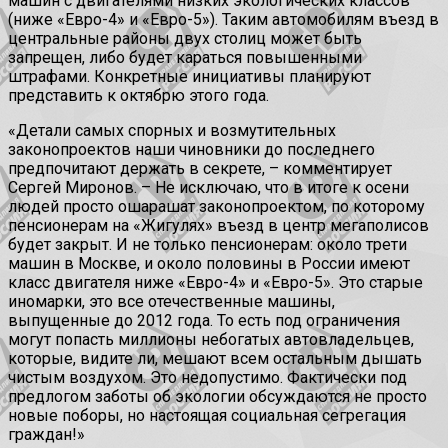
машин с двигателями низких экологических классов
(ниже «Евро-4» и «Евро-5»). Таким автомобилям въезд в
центральные районы двух столиц может быть
запрещен, либо будет караться повышенными
штрафами. Конкретные инициативы планируют
представить к октябрю этого года.
«Детали самых спорных и возмутительных
законопроектов наши чиновники до последнего
предпочитают держать в секрете, – комментирует
Сергей Миронов. – Не исключаю, что в итоге к осени
людей просто ошарашат законопроектом, по которому
пенсионерам на «Жигулях» въезд в центр мегаполисов
будет закрыт. И не только пенсионерам: около трети
машин в Москве, и около половины в России имеют
класс двигателя ниже «Евро-4» и «Евро-5». Это старые
иномарки, это все отечественные машины,
выпущенные до 2012 года. То есть под ограничения
могут попасть миллионы небогатых автовладельцев,
которые, видите ли, мешают всем остальным дышать
чистым воздухом. Это недопустимо. Фактически под
предлогом заботы об экологии обсуждаются не просто
новые поборы, но настоящая социальная сегрегация
граждан!»