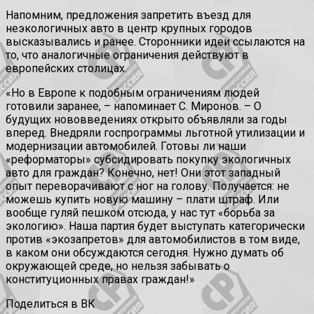
Напомним, предложения запретить въезд для
неэкологичных авто в центр крупных городов
высказывались и ранее. Сторонники идеи ссылаются на
то, что аналогичные ограничения действуют в
европейских столицах.
«Но в Европе к подобным ограничениям людей
готовили заранее, – напоминает С. Миронов. – О
будущих нововведениях открыто объявляли за годы
вперед. Внедряли госпрограммы льготной утилизации и
модернизации автомобилей. Готовы ли наши
«реформаторы» субсидировать покупку экологичных
авто для граждан? Конечно, нет! Они этот западный
опыт переворачивают с ног на голову. Получается: не
можешь купить новую машину – плати штраф. Или
вообще гуляй пешком отсюда, у нас тут «борьба за
экологию». Наша партия будет выступать категорически
против «экозапретов» для автомобилистов в том виде,
в каком они обсуждаются сегодня. Нужно думать об
окружающей среде, но нельзя забывать о
конституционных правах граждан!»
Поделиться в ВК