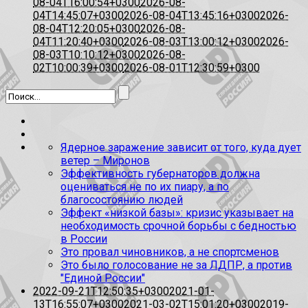
08-04T16:00:54+0300
2026-08-
04T14:45:07+0300
2026-08-04T13:45:16+0300
2026-
08-04T12:20:05+0300
2026-08-
04T11:20:40+0300
2026-08-03T13:00:12+0300
2026-
08-03T10:10:12+0300
2026-08-
02T10:00:39+0300
2026-08-01T12:30:59+0300
Ядерное заражение зависит от того, куда дует
ветер – Миронов
Эффективность губернаторов должна
оцениваться не по их пиару, а по
благосостоянию людей
Эффект «низкой базы»: кризис указывает на
необходимость срочной борьбы с бедностью
в России
Это провал чиновников, а не спортсменов
Это было голосование не за ЛДПР, а против
"Единой России"
2022-09-21T12:50:35+0300
2021-01-
13T16:55:07+0300
2021-03-02T15:01:20+0300
2019-