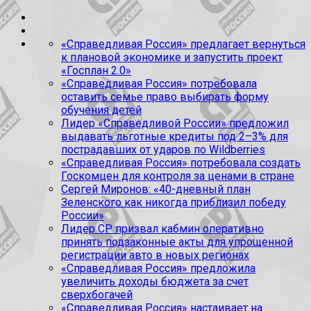
«Справедливая Россия» предлагает вернуться
к плановой экономике и запустить проект
«Госплан 2.0»
«Справедливая Россия» потребовала
оставить семье право выбирать форму
обучения детей
Лидер «Справедливой России» предложил
выдавать льготные кредиты под 2–3% для
пострадавших от ударов по Wildberries
«Справедливая Россия» потребовала создать
Госкомцен для контроля за ценами в стране
Сергей Миронов: «40-дневный план
Зеленского как никогда приблизил победу
России»
Лидер СР призвал кабмин оперативно
принять подзаконные акты для упрощенной
регистрации авто в новых регионах
«Справедливая Россия» предложила
увеличить доходы бюджета за счет
сверхбогачей
«Справедливая Россия» настаивает на