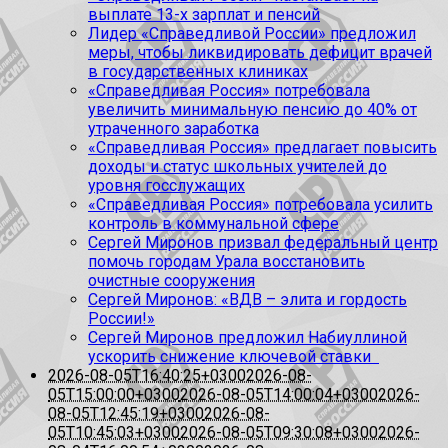
выплате 13-х зарплат и пенсий
Лидер «Справедливой России» предложил
меры, чтобы ликвидировать дефицит врачей
в государственных клиниках
«Справедливая Россия» потребовала
увеличить минимальную пенсию до 40% от
утраченного заработка
«Справедливая Россия» предлагает повысить
доходы и статус школьных учителей до
уровня госслужащих
«Справедливая Россия» потребовала усилить
контроль в коммунальной сфере
Сергей Миронов призвал федеральный центр
помочь городам Урала восстановить
очистные сооружения
Сергей Миронов: «ВДВ – элита и гордость
России!»
Сергей Миронов предложил Набиуллиной
ускорить снижение ключевой ставки
2026-08-05T16:40:25+0300
2026-08-
05T15:00:00+0300
2026-08-05T14:00:04+0300
2026-
08-05T12:45:19+0300
2026-08-
05T10:45:03+0300
2026-08-05T09:30:08+0300
2026-