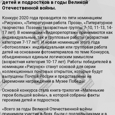
детей и подростков в годы Великой
Отечественной войны.
Конкурс 2020 года проводится по пяти номинациям:
«Рисунок», «Литературная работа. Проза», «Литературное
творчество. Поэзия» (возрастные группы 7-10, 11-13, 14-
17 лет). В номинации «Видеорепортаж» принимаются как
индивидуальные, так и групповые работы (возрастная
категория 7-17 лет). И новая номинация этого года
«Фотоколлаж»: индивидуальная или групповая работа
детей на основании фотоматериалов по теме Конкурса,
объединенных единым логическим замыслом
(возрастная категория 10-17 лет). Работы победителей в
номинации «Рисунок» станут основой для серии
коллекционных почтовых открыток, которые будут
выпущены Почтой России и представлены на
Церемонии награждения в Музее Победы.
Основой конкурса стала книга-трилогия «Маленькие
герои большой войны», в которой собраны факты
героизма детей и подростков.
«Всего за годы Великой Отечественной войны
принимали участие в боях, были с подпольщиками и в