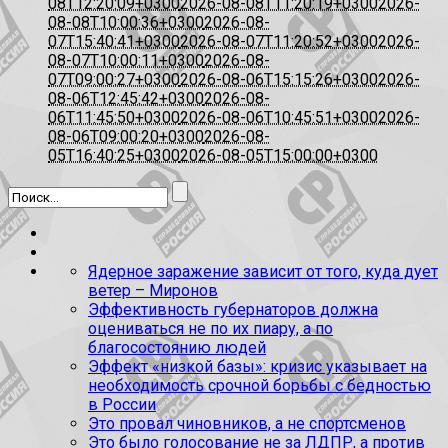
08T12:20:09+0300
2026-08-08T11:20:19+0300
2026-
08-08T10:00:36+0300
2026-08-
07T15:40:41+0300
2026-08-07T11:20:52+0300
2026-
08-07T10:00:11+0300
2026-08-
07T09:00:27+0300
2026-08-06T15:15:26+0300
2026-
08-06T12:45:42+0300
2026-08-
06T11:45:50+0300
2026-08-06T10:45:51+0300
2026-
08-06T09:00:20+0300
2026-08-
05T16:40:25+0300
2026-08-05T15:00:00+0300
Ядерное заражение зависит от того, куда дует
ветер – Миронов
Эффективность губернаторов должна
оцениваться не по их пиару, а по
благосостоянию людей
Эффект «низкой базы»: кризис указывает на
необходимость срочной борьбы с бедностью
в России
Это провал чиновников, а не спортсменов
Это было голосование не за ЛДПР, а против