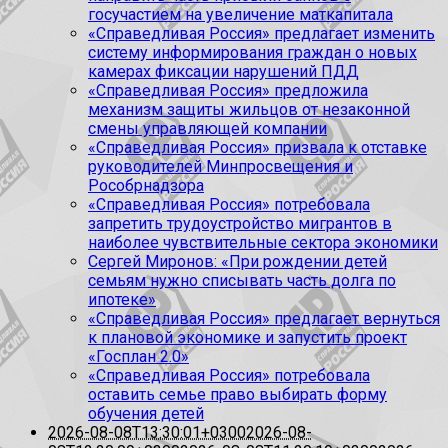
госучастием на увеличение маткапитала
«Справедливая Россия» предлагает изменить
систему информирования граждан о новых
камерах фиксации нарушений ПДД
«Справедливая Россия» предложила
механизм защиты жильцов от незаконной
смены управляющей компании
«Справедливая Россия» призвала к отставке
руководителей Минпросвещения и
Рособрнадзора
«Справедливая Россия» потребовала
запретить трудоустройство мигрантов в
наиболее чувствительные сектора экономики
Сергей Миронов: «При рождении детей
семьям нужно списывать часть долга по
ипотеке»
«Справедливая Россия» предлагает вернуться
к плановой экономике и запустить проект
«Госплан 2.0»
«Справедливая Россия» потребовала
оставить семье право выбирать форму
обучения детей
2026-08-08T13:30:01+0300
2026-08-