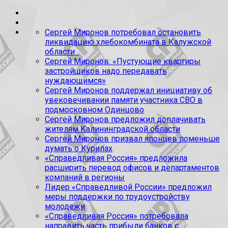
Сергей Миронов потребовал остановить
ликвидацию хлебокомбината в Калужской
области
Сергей Миронов: «Пустующие квартиры
застройщиков надо передавать
нуждающимся»
Сергей Миронов поддержал инициативу об
увековечивании памяти участника СВО в
подмосковном Одинцово
Сергей Миронов предложил доплачивать
жителям Калининградской области
Сергей Миронов призвал японцев поменьше
думать о Курилах
«Справедливая Россия» предложила
расширить перевод офисов и департаментов
компаний в регионы
Лидер «Справедливой России» предложил
меры поддержки по трудоустройству
молодежи
«Справедливая Россия» потребовала
направить часть прибыли банков с