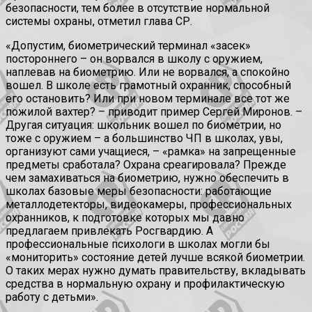
безопасности, тем более в отсутствие нормальной
системы охраны, отметил глава СР.
«Допустим, биометрический терминал «засек»
постороннего – он ворвался в школу с оружием,
наплевав на биометрию. Или не ворвался, а спокойно
вошел. В школе есть грамотный охранник, способный
его остановить? Или при новом терминале все тот же
пожилой вахтер? – приводит пример Сергей Миронов. –
Другая ситуация: школьник вошел по биометрии, но
тоже с оружием – а большинство ЧП в школах, увы,
организуют сами учащиеся, – «рамка» на запрещенные
предметы сработала? Охрана среагировала? Прежде
чем замахиваться на биометрию, нужно обеспечить в
школах базовые меры безопасности: работающие
металлодетекторы, видеокамеры, профессиональных
охранников, к подготовке которых мы давно
предлагаем привлекать Росгвардию. А
профессиональные психологи в школах могли бы
«мониторить» состояние детей лучше всякой биометрии.
О таких мерах нужно думать правительству, вкладывать
средства в нормальную охрану и профилактическую
работу с детьми».