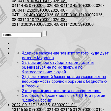
08-04T16:00:54+0300
2026-08-
04T14:45:07+0300
2026-08-04T13:45:16+0300
2026-
08-04T12:20:05+0300
2026-08-
04T11:20:40+0300
2026-08-03T13:00:12+0300
2026-
08-03T10:10:12+0300
2026-08-
02T10:00:39+0300
2026-08-01T12:30:59+0300
Ядерное заражение зависит от того, куда дует
ветер – Миронов
Эффективность губернаторов должна
оцениваться не по их пиару, а по
благосостоянию людей
Эффект «низкой базы»: кризис указывает на
необходимость срочной борьбы с бедностью
в России
Это провал чиновников, а не спортсменов
Это было голосование не за ЛДПР, а против
"Единой России"
2022-09-21T12:50:35+0300
2021-01-
13T16:55:07+0300
2021-03-02T15:01:20+0300
2019-