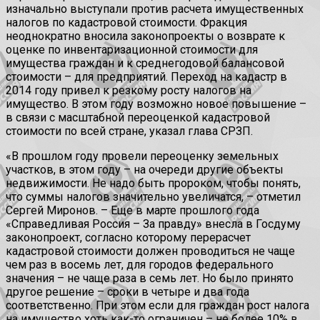
изначально выступали против расчета имущественных
налогов по кадастровой стоимости. Фракция
неоднократно вносила законопроекты о возврате к
оценке по инвентаризационной стоимости для
имущества граждан и к среднегодовой балансовой
стоимости – для предприятий. Переход на кадастр в
2014 году привел к резкому росту налогов на
имущество. В этом году возможно новое повышение –
в связи с масштабной переоценкой кадастровой
стоимости по всей стране, указал глава СРЗП.
«В прошлом году провели переоценку земельных
участков, в этом году – на очереди другие объекты
недвижимости. Не надо быть пророком, чтобы понять,
что суммы налогов значительно увеличатся, – отметил
Сергей Миронов. – Еще в марте прошлого года
«Справедливая Россия – За правду» внесла в Госдуму
законопроект, согласно которому перерасчет
кадастровой стоимости должен проводиться не чаще
чем раз в восемь лет, для городов федерального
значения – не чаще раза в семь лет. Но было принято
другое решение – сроки в четыре и два года
соответственно. При этом если для граждан рост налога
на имущество хоть как-то ограничен – не более 10% в