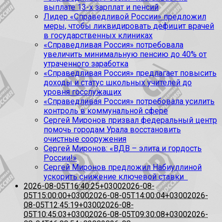
выплате 13-х зарплат и пенсий
Лидер «Справедливой России» предложил
меры, чтобы ликвидировать дефицит врачей
в государственных клиниках
«Справедливая Россия» потребовала
увеличить минимальную пенсию до 40% от
утраченного заработка
«Справедливая Россия» предлагает повысить
доходы и статус школьных учителей до
уровня госслужащих
«Справедливая Россия» потребовала усилить
контроль в коммунальной сфере
Сергей Миронов призвал федеральный центр
помочь городам Урала восстановить
очистные сооружения
Сергей Миронов: «ВДВ – элита и гордость
России!»
Сергей Миронов предложил Набиуллиной
ускорить снижение ключевой ставки
2026-08-05T16:40:25+0300
2026-08-
05T15:00:00+0300
2026-08-05T14:00:04+0300
2026-
08-05T12:45:19+0300
2026-08-
05T10:45:03+0300
2026-08-05T09:30:08+0300
2026-