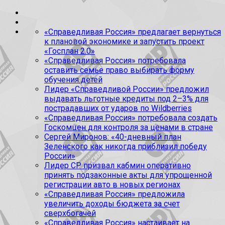
«Справедливая Россия» предлагает вернуться
к плановой экономике и запустить проект
«Госплан 2.0»
«Справедливая Россия» потребовала
оставить семье право выбирать форму
обучения детей
Лидер «Справедливой России» предложил
выдавать льготные кредиты под 2–3% для
пострадавших от ударов по Wildberries
«Справедливая Россия» потребовала создать
Госкомцен для контроля за ценами в стране
Сергей Миронов: «40-дневный план
Зеленского как никогда приблизил победу
России»
Лидер СР призвал кабмин оперативно
принять подзаконные акты для упрощенной
регистрации авто в новых регионах
«Справедливая Россия» предложила
увеличить доходы бюджета за счет
сверхбогачей
«Справедливая Россия» настаивает на