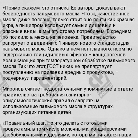
«Прямо скажем: это отписка. Ее авторы доказывают
безвредность пальмового масла. Что ж, качественное
масло даже полезно, только стоит оно почти как красная
икра, а пищепром использует самые дешевые и
опасные виды, а мы эту отраву потребляем. В среднем
по полкило в месяц на человека. Правительство
рапортует о введении с 1 января нового стандарта для
пальмового масла. Однако в нем нет главного: норм по
содержанию глицидиловых эфиров – канцерогенов,
возникающих при температурной обработке пальмового
масла. Так что этот ГОСТ никак не препятствует
поступлению на прилавки вредных продуктов», –
подчеркнул парламентарий.
Миронов считает недостаточными упомянутые в ответе
правительства требования санитарно-
эпидемиологических правил о запрете на
использование пальмового масла в структурах,
организующих питание детей.
«Правильный шаг. Но что делать с готовыми
продуктами, в том числе молочными, кондитерскими,
хлебобулочными изделиями, которыми питаются наши