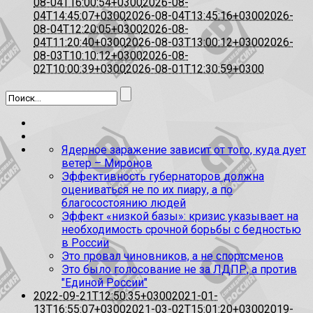
08-04T16:00:54+0300
2026-08-
04T14:45:07+0300
2026-08-04T13:45:16+0300
2026-
08-04T12:20:05+0300
2026-08-
04T11:20:40+0300
2026-08-03T13:00:12+0300
2026-
08-03T10:10:12+0300
2026-08-
02T10:00:39+0300
2026-08-01T12:30:59+0300
Ядерное заражение зависит от того, куда дует
ветер – Миронов
Эффективность губернаторов должна
оцениваться не по их пиару, а по
благосостоянию людей
Эффект «низкой базы»: кризис указывает на
необходимость срочной борьбы с бедностью
в России
Это провал чиновников, а не спортсменов
Это было голосование не за ЛДПР, а против
"Единой России"
2022-09-21T12:50:35+0300
2021-01-
13T16:55:07+0300
2021-03-02T15:01:20+0300
2019-