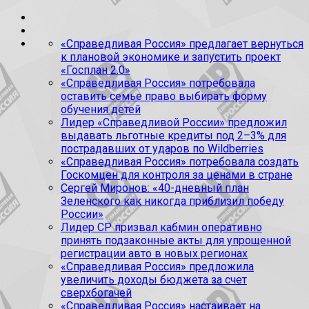
«Справедливая Россия» предлагает вернуться
к плановой экономике и запустить проект
«Госплан 2.0»
«Справедливая Россия» потребовала
оставить семье право выбирать форму
обучения детей
Лидер «Справедливой России» предложил
выдавать льготные кредиты под 2–3% для
пострадавших от ударов по Wildberries
«Справедливая Россия» потребовала создать
Госкомцен для контроля за ценами в стране
Сергей Миронов: «40-дневный план
Зеленского как никогда приблизил победу
России»
Лидер СР призвал кабмин оперативно
принять подзаконные акты для упрощенной
регистрации авто в новых регионах
«Справедливая Россия» предложила
увеличить доходы бюджета за счет
сверхбогачей
«Справедливая Россия» настаивает на