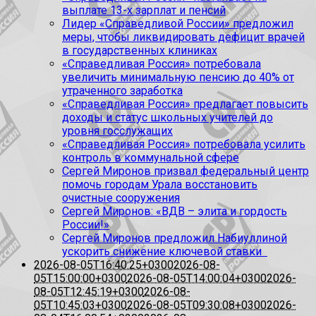
выплате 13-х зарплат и пенсий
Лидер «Справедливой России» предложил
меры, чтобы ликвидировать дефицит врачей
в государственных клиниках
«Справедливая Россия» потребовала
увеличить минимальную пенсию до 40% от
утраченного заработка
«Справедливая Россия» предлагает повысить
доходы и статус школьных учителей до
уровня госслужащих
«Справедливая Россия» потребовала усилить
контроль в коммунальной сфере
Сергей Миронов призвал федеральный центр
помочь городам Урала восстановить
очистные сооружения
Сергей Миронов: «ВДВ – элита и гордость
России!»
Сергей Миронов предложил Набиуллиной
ускорить снижение ключевой ставки
2026-08-05T16:40:25+0300
2026-08-
05T15:00:00+0300
2026-08-05T14:00:04+0300
2026-
08-05T12:45:19+0300
2026-08-
05T10:45:03+0300
2026-08-05T09:30:08+0300
2026-