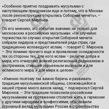
«Особенно приятно поздравить мусульман с
наступающим праздником еще и потому, что в Москве
после реконструкции открылась Соборная мечеть», –
говорит Сергей Миронов.
По его мнению, это событие значимо не только для
московских и российских мусульман. «Не случайно
торжества по случаю открытия Соборной мечети
собрали лидеров и представителей ряда стран, где
традиционно исповедуют ислам, – говорит С. Миронов.
– Это помимо прочего еще и проявление солидарности
тех со стороны тех, для кого ислам – религия добра и
мира, кто отвергает всякий религиозный радикализм и
экстремизм, ставший серьезным вызовом и для
исламского мира, и для мира в целом».
«Именно поэтому так важно беречь и развивать
традиции мусульманской общины, сложившейся в
нашей стране много веков назад, – подчеркнул Сергей
Миронов. – Эти традиции позволили российским
мусульманам на протяжении столетий жить в гармонии
с другими народами и конфессиями, обусловили
огромный вклад мусульман России в строительство