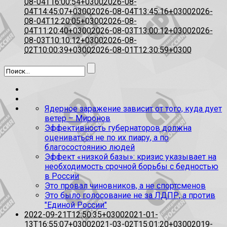
08-04T16:00:54+0300
2026-08-
04T14:45:07+0300
2026-08-04T13:45:16+0300
2026-
08-04T12:20:05+0300
2026-08-
04T11:20:40+0300
2026-08-03T13:00:12+0300
2026-
08-03T10:10:12+0300
2026-08-
02T10:00:39+0300
2026-08-01T12:30:59+0300
Ядерное заражение зависит от того, куда дует
ветер – Миронов
Эффективность губернаторов должна
оцениваться не по их пиару, а по
благосостоянию людей
Эффект «низкой базы»: кризис указывает на
необходимость срочной борьбы с бедностью
в России
Это провал чиновников, а не спортсменов
Это было голосование не за ЛДПР, а против
"Единой России"
2022-09-21T12:50:35+0300
2021-01-
13T16:55:07+0300
2021-03-02T15:01:20+0300
2019-