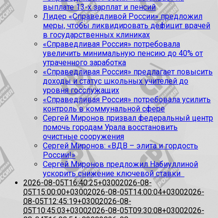
выплате 13-х зарплат и пенсий
Лидер «Справедливой России» предложил
меры, чтобы ликвидировать дефицит врачей
в государственных клиниках
«Справедливая Россия» потребовала
увеличить минимальную пенсию до 40% от
утраченного заработка
«Справедливая Россия» предлагает повысить
доходы и статус школьных учителей до
уровня госслужащих
«Справедливая Россия» потребовала усилить
контроль в коммунальной сфере
Сергей Миронов призвал федеральный центр
помочь городам Урала восстановить
очистные сооружения
Сергей Миронов: «ВДВ – элита и гордость
России!»
Сергей Миронов предложил Набиуллиной
ускорить снижение ключевой ставки
2026-08-05T16:40:25+0300
2026-08-
05T15:00:00+0300
2026-08-05T14:00:04+0300
2026-
08-05T12:45:19+0300
2026-08-
05T10:45:03+0300
2026-08-05T09:30:08+0300
2026-