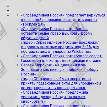
«Справедливая Россия» предлагает вернуться
к плановой экономике и запустить проект
«Госплан 2.0»
«Справедливая Россия» потребовала
оставить семье право выбирать форму
обучения детей
Лидер «Справедливой России» предложил
выдавать льготные кредиты под 2–3% для
пострадавших от ударов по Wildberries
«Справедливая Россия» потребовала создать
Госкомцен для контроля за ценами в стране
Сергей Миронов: «40-дневный план
Зеленского как никогда приблизил победу
России»
Лидер СР призвал кабмин оперативно
принять подзаконные акты для упрощенной
регистрации авто в новых регионах
«Справедливая Россия» предложила
увеличить доходы бюджета за счет
сверхбогачей
«Справедливая Россия» настаивает на