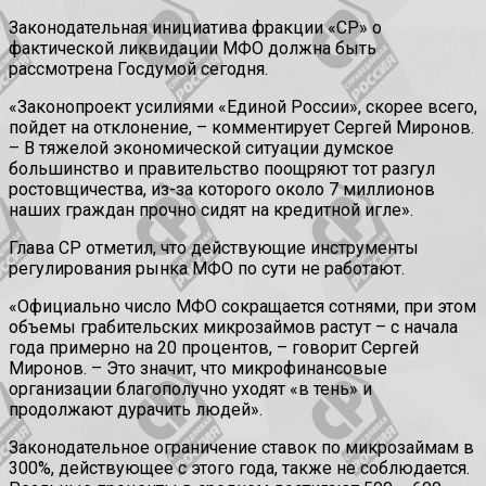
Законодательная инициатива фракции «СР» о
фактической ликвидации МФО должна быть
рассмотрена Госдумой сегодня.
«Законопроект усилиями «Единой России», скорее всего,
пойдет на отклонение, – комментирует Сергей Миронов.
– В тяжелой экономической ситуации думское
большинство и правительство поощряют тот разгул
ростовщичества, из-за которого около 7 миллионов
наших граждан прочно сидят на кредитной игле».
Глава СР отметил, что действующие инструменты
регулирования рынка МФО по сути не работают.
«Официально число МФО сокращается сотнями, при этом
объемы грабительских микрозаймов растут – с начала
года примерно на 20 процентов, – говорит Сергей
Миронов. – Это значит, что микрофинансовые
организации благополучно уходят «в тень» и
продолжают дурачить людей».
Законодательное ограничение ставок по микрозаймам в
300%, действующее с этого года, также не соблюдается.