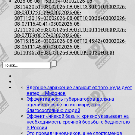
2026-08-08T15:30:34+0300
2026-08-
08T14:20:51+0300
2026-08-08T13:30:01+0300
2026-
08-08T12:20:09+0300
2026-08-
08T11:20:19+0300
2026-08-08T10:00:36+0300
2026-
08-07T15:40:41+0300
2026-08-
07T11:20:52+0300
2026-08-07T10:00:11+0300
2026-
08-07T09:00:27+0300
2026-08-
06T15:15:26+0300
2026-08-06T12:45:42+0300
2026-
08-06T11:45:50+0300
2026-08-
06T10:45:51+0300
2026-08-06T09:00:20+0300
Ядерное заражение зависит от того, куда дует
ветер – Миронов
Эффективность губернаторов должна
оцениваться не по их пиару, а по
благосостоянию людей
Эффект «низкой базы»: кризис указывает на
необходимость срочной борьбы с бедностью
в России
Это провал чиновников, а не спортсменов