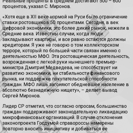
Реальные проценты в среднем достигают 500 – 600
процентов, указал С. Миронов.
«Хотя еще в XII веке нормой на Руси было ограничение
ставки ростовщиков 50 процентами. Сегодня, в век
цифровой экономики, это более дикий рынок, нежели в
Средние века. Известны случаи, когда люди
закладывают квартиры, и все равно остаются должны
кредиторам. Я уже не говорю о том коллекторском
терроре, который по большей части связан именно с
деятельностью МФО. Эта ростовщическая деятельность,
возрожденная с легкой руки нынешнего премьер-
министра Дмитрия Медведева, не способствует ни
развитию экономики, ни стабильности финансового
рынка, ни поддержке покупательской способности
граждан. МФО лишь загоняют обедневшее население в
абсолютно безнадежную нищету», – делает вывод
Сергей Миронов.
Лидер СР отметил, что согласно опросам, большинство
граждан поддерживают законодательную ликвидацию
микрофинансовых организаций. В случае отклонения
законопроекта Госдумой справороссы намерены
повторно вносить инициативу и добиваться ее