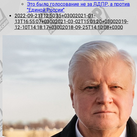
Это было голосование не за ЛДПР, а против
"Единой России"
2022-09-21T12:50:35+0300
2021-01-
13T16:55:07+0300
2021-03-02T15:01:20+0300
2019-
12-10T14:18:17+0300
2018-09-25T14:10:08+0300