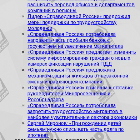
расширить перевод офисов и департаментов
компаний в регионы
Лидер «Справедливой России» предложил
меры поддержки по трудоустройству
молодежи
«Справедливая Россия» потребовала
направить часть прибыли банков с
госучастием на увеличение маткапитала
«Справедливая Россия» предлагает изменить
систему информирования граждан о новых
камерах фиксации нарушений ПДД
«Справедливая Россия» предложила
механизм защиты жильцов от незаконной
смены управляющей компании
«Справедливая Россия» призвала к отставке
руководителей Минпросвещения и
Рособрнадзора
«Справедливая Россия» потребовала
запретить трудоустройство мигрантов в
наиболее чувствительные сектора экономики
Сергей Миронов: «При рождении детей
семьям нужно списывать часть долга по
ипотеке»