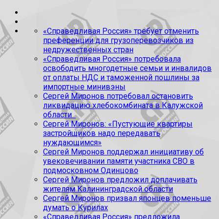
«Справедливая Россия» требует отменить
преференции для грузоперевозчиков из
недружественных стран
«Справедливая Россия» потребовала
освободить многодетные семьи и инвалидов
от оплаты НДС и таможенной пошлины за
импортные минивэны
Сергей Миронов потребовал остановить
ликвидацию хлебокомбината в Калужской
области
Сергей Миронов: «Пустующие квартиры
застройщиков надо передавать
нуждающимся»
Сергей Миронов поддержал инициативу об
увековечивании памяти участника СВО в
подмосковном Одинцово
Сергей Миронов предложил доплачивать
жителям Калининградской области
Сергей Миронов призвал японцев поменьше
думать о Курилах
«Справедливая Россия» предложила