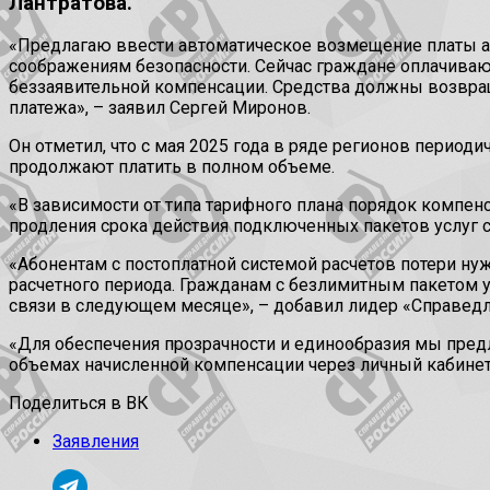
Лантратова.
«Предлагаю ввести автоматическое возмещение платы аб
соображениям безопасности. Сейчас граждане оплачиваю
беззаявительной компенсации. Средства должны возвращ
платежа», – заявил Сергей Миронов.
Он отметил, что с мая 2025 года в ряде регионов период
продолжают платить в полном объеме.
«В зависимости от типа тарифного плана порядок компен
продления срока действия подключенных пакетов услуг 
«Абонентам с постоплатной системой расчетов потери 
расчетного периода. Гражданам с безлимитным пакетом 
связи в следующем месяце», – добавил лидер «Справедл
«Для обеспечения прозрачности и единообразия мы предл
объемах начисленной компенсации через личный кабинет
Поделиться в ВК
Заявления