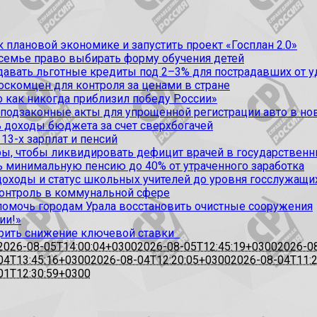
 плановой экономике и запустить проект «Госплан 2.0»
 семье право выбирать форму обучения детей
вать льготные кредиты под 2–3% для пострадавших от уда
оскомцен для контроля за ценами в стране
 как никогда приблизил победу России»
 подзаконные акты для упрощенной регистрации авто в но
 доходы бюджета за счет сверхбогачей
13-х зарплат и пенсий
, чтобы ликвидировать дефицит врачей в государственн
ь минимальную пенсию до 40% от утраченного заработка
доходы и статус школьных учителей до уровня госслужащи
контроль в коммунальной сфере
омочь городам Урала восстановить очистные сооружения
ии!»
рить снижение ключевой ставки
2026-08-05T14:00:04+0300
2026-08-05T12:45:19+0300
2026-0
04T13:45:16+0300
2026-08-04T12:20:05+0300
2026-08-04T11:
01T12:30:59+0300