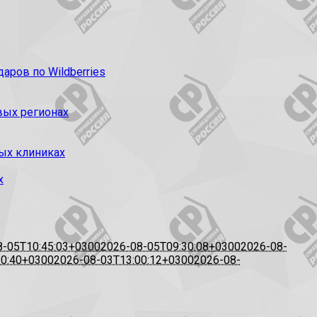
ров по Wildberries
вых регионах
ых клиниках
х
8-05T10:45:03+0300
2026-08-05T09:30:08+0300
2026-08-
20:40+0300
2026-08-03T13:00:12+0300
2026-08-