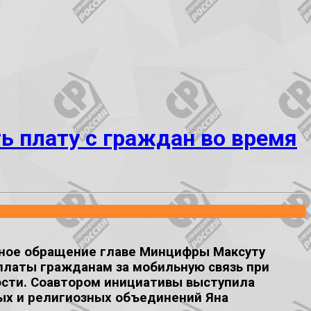
ь плату с граждан во время
ьное обращение главе Минцифры Максуту
платы гражданам за мобильную связь при
ости. Соавтором инициативы выступила
ых и религиозных объединений Яна