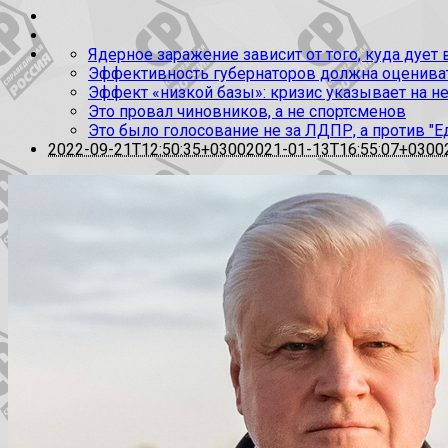
Ядерное заражение зависит от того, куда дует
Эффективность губернаторов должна оценивать
Эффект «низкой базы»: кризис указывает на н
Это провал чиновников, а не спортсменов
Это было голосование не за ЛДПР, а против "Е
2022-09-21T12:50:35+0300
2021-01-13T16:55:07+0300