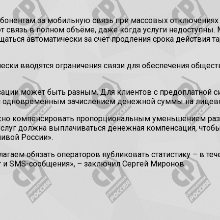
онентам за мобильную связь при массовых отключениях и
т связь в полном объёме, даже когда услуги недоступны.
аться автоматически за счёт продления срока действия 
ически вводятся ограничения связи для обеспечения общест
сации может быть разным. Для клиентов с предоплатной с
с одновременным зачислением денежной суммы на лицевой
нужно компенсировать пропорциональным уменьшением ра
услуг должна выплачиваться денежная компенсация, чтобы
ивой России».
агаем обязать операторов публиковать статистику – в теч
 и SMS-сообщения», – заключил Сергей Миронов.