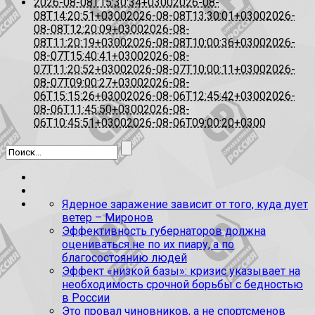
2026-08-08T15:30:34+0300
2026-08-
08T14:20:51+0300
2026-08-08T13:30:01+0300
2026-
08-08T12:20:09+0300
2026-08-
08T11:20:19+0300
2026-08-08T10:00:36+0300
2026-
08-07T15:40:41+0300
2026-08-
07T11:20:52+0300
2026-08-07T10:00:11+0300
2026-
08-07T09:00:27+0300
2026-08-
06T15:15:26+0300
2026-08-06T12:45:42+0300
2026-
08-06T11:45:50+0300
2026-08-
06T10:45:51+0300
2026-08-06T09:00:20+0300
Ядерное заражение зависит от того, куда дует
ветер – Миронов
Эффективность губернаторов должна
оцениваться не по их пиару, а по
благосостоянию людей
Эффект «низкой базы»: кризис указывает на
необходимость срочной борьбы с бедностью
в России
Это провал чиновников, а не спортсменов