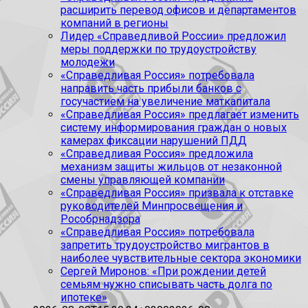
расширить перевод офисов и департаментов
компаний в регионы
Лидер «Справедливой России» предложил
меры поддержки по трудоустройству
молодежи
«Справедливая Россия» потребовала
направить часть прибыли банков с
госучастием на увеличение маткапитала
«Справедливая Россия» предлагает изменить
систему информирования граждан о новых
камерах фиксации нарушений ПДД
«Справедливая Россия» предложила
механизм защиты жильцов от незаконной
смены управляющей компании
«Справедливая Россия» призвала к отставке
руководителей Минпросвещения и
Рособрнадзора
«Справедливая Россия» потребовала
запретить трудоустройство мигрантов в
наиболее чувствительные сектора экономики
Сергей Миронов: «При рождении детей
семьям нужно списывать часть долга по
ипотеке»