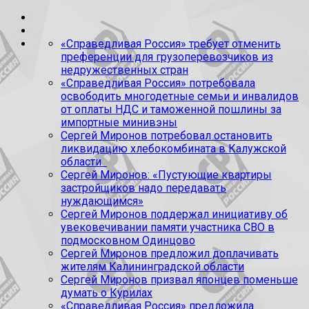
«Справедливая Россия» требует отменить
преференции для грузоперевозчиков из
недружественных стран
«Справедливая Россия» потребовала
освободить многодетные семьи и инвалидов
от оплаты НДС и таможенной пошлины за
импортные минивэны
Сергей Миронов потребовал остановить
ликвидацию хлебокомбината в Калужской
области
Сергей Миронов: «Пустующие квартиры
застройщиков надо передавать
нуждающимся»
Сергей Миронов поддержал инициативу об
увековечивании памяти участника СВО в
подмосковном Одинцово
Сергей Миронов предложил доплачивать
жителям Калининградской области
Сергей Миронов призвал японцев поменьше
думать о Курилах
«Справедливая Россия» предложила