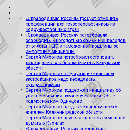
«Справедливая Россия» требует отменить
преференции для грузоперевозчиков из
недружественных стран
«Справедливая Россия» потребовала
освободить многодетные семьи и инвалидов
от оплаты НДС и таможенной пошлины за
импортные минивэны
Сергей Миронов потребовал остановить
ликвидацию хлебокомбината в Калужской
области
Сергей Миронов: «Пустующие квартиры
застройщиков надо передавать
нуждающимся»
Сергей Миронов поддержал инициативу об
увековечивании памяти участника СВО в
подмосковном Одинцово
Сергей Миронов предложил доплачивать
жителям Калининградской области
Сергей Миронов призвал японцев поменьше
думать о Курилах
«Справедливая Россия» предложила