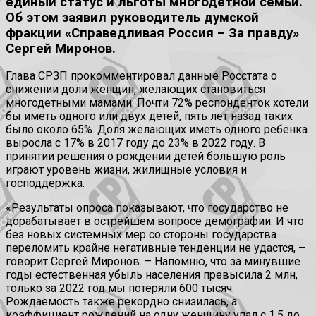
единый статус и льготы многодетной семьи.
Об этом заявил руководитель думской
фракции «Справедливая Россия – За правду»
Сергей Миронов.
Глава СРЗП прокомментировал данные Росстата о
снижении доли женщин, желающих становиться
многодетными мамами. Почти 72% респонденток хотели
бы иметь одного или двух детей, пять лет назад таких
было около 65%. Доля желающих иметь одного ребенка
выросла с 17% в 2017 году до 23% в 2022 году. В
принятии решения о рождении детей большую роль
играют уровень жизни, жилищные условия и
господдержка.
«Результаты опроса показывают, что государство не
дорабатывает в острейшем вопросе демографии. И что
без новых системных мер со стороны государства
переломить крайне негативные тенденции не удастся, –
говорит Сергей Миронов. – Напомню, что за минувшие
годы естественная убыль населения превысила 2 млн,
только за 2022 год мы потеряли 600 тысяч.
Рождаемость также рекордно снизилась, а
коэффициент рождений на одну женщину упал с 1,5 до