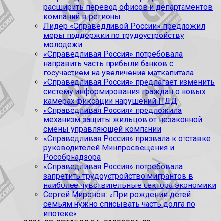
расширить перевод офисов и департаментов
компаний в регионы
Лидер «Справедливой России» предложил
меры поддержки по трудоустройству
молодежи
«Справедливая Россия» потребовала
направить часть прибыли банков с
госучастием на увеличение маткапитала
«Справедливая Россия» предлагает изменить
систему информирования граждан о новых
камерах фиксации нарушений ПДД
«Справедливая Россия» предложила
механизм защиты жильцов от незаконной
смены управляющей компании
«Справедливая Россия» призвала к отставке
руководителей Минпросвещения и
Рособрнадзора
«Справедливая Россия» потребовала
запретить трудоустройство мигрантов в
наиболее чувствительные сектора экономики
Сергей Миронов: «При рождении детей
семьям нужно списывать часть долга по
ипотеке»