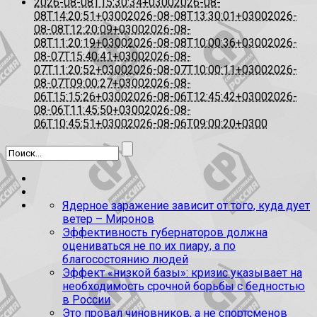
2026-08-08T15:30:34+0300
2026-08-
08T14:20:51+0300
2026-08-08T13:30:01+0300
2026-
08-08T12:20:09+0300
2026-08-
08T11:20:19+0300
2026-08-08T10:00:36+0300
2026-
08-07T15:40:41+0300
2026-08-
07T11:20:52+0300
2026-08-07T10:00:11+0300
2026-
08-07T09:00:27+0300
2026-08-
06T15:15:26+0300
2026-08-06T12:45:42+0300
2026-
08-06T11:45:50+0300
2026-08-
06T10:45:51+0300
2026-08-06T09:00:20+0300
Ядерное заражение зависит от того, куда дует
ветер – Миронов
Эффективность губернаторов должна
оцениваться не по их пиару, а по
благосостоянию людей
Эффект «низкой базы»: кризис указывает на
необходимость срочной борьбы с бедностью
в России
Это провал чиновников, а не спортсменов