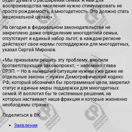
будет думать о расширении семьи. А нам для
воспроизводства населения нужно стимулировать не
просто рождаемость, а многодетность. Это должно стать
национальной целью».
На сегодня в федеральном законодательстве не
закреплено даже определение многодетной семьи,
отсутствует и единый набор льгот, в каждом регионе
действуют свои нормы господдержки для многодетных,
указал Сергей Миронов.
«Мы призывали решить эту проблему, вносили
соответствующий законопроект, – напомнил глава
СРЗП. – Но в нынешней ситуации нужны уже даже не
отдельные законы – нужен Демографический кодекс
РФ, который обозначил бы программные цели, закрепил
статус и единые меры поддержки для многодетных
семей. И воплотил бы те системные решения, на
которых настаивает наша фракция и которые жизненно
необходимы стране».
Поделиться в ВК
Заявления