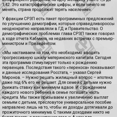
1,42. Это катастрофические цифры, и если ничего не
менять, страна продолжит терять население».
У фракции СРЗП есть пакет программных предложений
по улучшению демографии, которые справедливороссы
неоднократно направляли в ГД и Правительство. О
демографических проблемах глава СРЗП также говорил
в ходе отчета Кабмина, на недавних встречах с премьер-
министром и Президентом.
«Мы настаиваем на том, что необходимо вводить
прогрессивную шкалу материнского капитала. Сегодня
эта программа стимулирует только к рождению
первенцев. Последствия такого «перекоса» показывают
и данные исследования Росстата, – указал Сергей
Миронов. – Нужно решать жилищный вопрос – ипотека
даже под 6% его не решает. Для семей с детьми нужно
снижать ставку как минимум вдвое. И с рождением
каждого нового ребенка в семье погашать часть
кредита. Мы также призываем к увеличению выплат
семьям с детьми, пресловутое универсальное пособие
направлено лишь на то, чтобы их доходы дотягивали до
прожиточного минимума. С такими доходами никто не