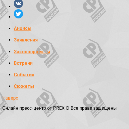
Анонсы
Заявления
Законопроекты
Встречи
События
Сюжеты
Наверх
Онлайн пресс-центр от PREX © Все права защищены