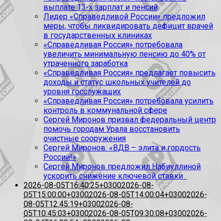
выплате 13-х зарплат и пенсий
Лидер «Справедливой России» предложил
меры, чтобы ликвидировать дефицит врачей
в государственных клиниках
«Справедливая Россия» потребовала
увеличить минимальную пенсию до 40% от
утраченного заработка
«Справедливая Россия» предлагает повысить
доходы и статус школьных учителей до
уровня госслужащих
«Справедливая Россия» потребовала усилить
контроль в коммунальной сфере
Сергей Миронов призвал федеральный центр
помочь городам Урала восстановить
очистные сооружения
Сергей Миронов: «ВДВ – элита и гордость
России!»
Сергей Миронов предложил Набиуллиной
ускорить снижение ключевой ставки
2026-08-05T16:40:25+0300
2026-08-
05T15:00:00+0300
2026-08-05T14:00:04+0300
2026-
08-05T12:45:19+0300
2026-08-
05T10:45:03+0300
2026-08-05T09:30:08+0300
2026-