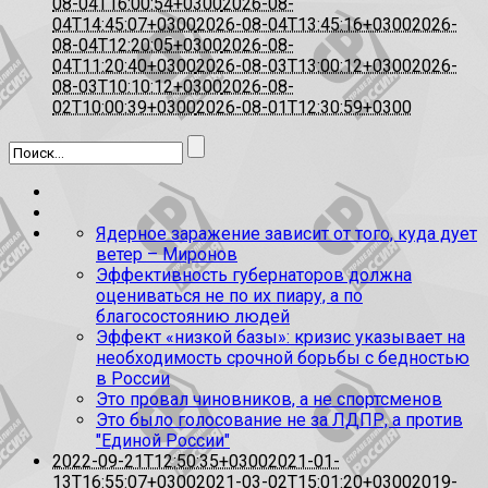
08-04T16:00:54+0300
2026-08-
04T14:45:07+0300
2026-08-04T13:45:16+0300
2026-
08-04T12:20:05+0300
2026-08-
04T11:20:40+0300
2026-08-03T13:00:12+0300
2026-
08-03T10:10:12+0300
2026-08-
02T10:00:39+0300
2026-08-01T12:30:59+0300
Ядерное заражение зависит от того, куда дует
ветер – Миронов
Эффективность губернаторов должна
оцениваться не по их пиару, а по
благосостоянию людей
Эффект «низкой базы»: кризис указывает на
необходимость срочной борьбы с бедностью
в России
Это провал чиновников, а не спортсменов
Это было голосование не за ЛДПР, а против
"Единой России"
2022-09-21T12:50:35+0300
2021-01-
13T16:55:07+0300
2021-03-02T15:01:20+0300
2019-