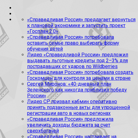
«Справедливая Россия» предлагает вернуться
к плановой экономике и запустить проект
«Госплан 2.0»
«Справедливая Россия» потребовала
оставить семье право выбирать форму
обучения детей
Лидер «Справедливой России» предложил
выдавать льготные кредиты под 2–3% для
пострадавших от ударов по Wildberries
«Справедливая Россия» потребовала создать
Госкомцен для контроля за ценами в стране
Сергей Миронов: «40-дневный план
Зеленского как никогда приблизил победу
России»
Лидер СР призвал кабмин оперативно
принять подзаконные акты для упрощенной
регистрации авто в новых регионах
«Справедливая Россия» предложила
увеличить доходы бюджета за счет
сверхбогачей
«Справедливая Россия» настаивает на