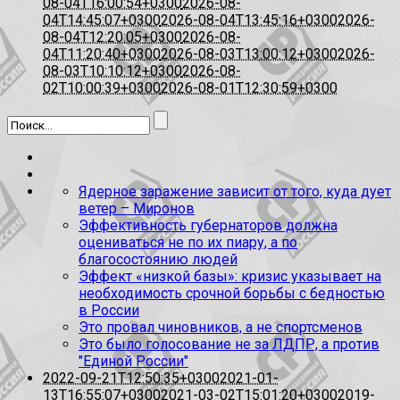
08-04T16:00:54+0300
2026-08-
04T14:45:07+0300
2026-08-04T13:45:16+0300
2026-
08-04T12:20:05+0300
2026-08-
04T11:20:40+0300
2026-08-03T13:00:12+0300
2026-
08-03T10:10:12+0300
2026-08-
02T10:00:39+0300
2026-08-01T12:30:59+0300
Ядерное заражение зависит от того, куда дует
ветер – Миронов
Эффективность губернаторов должна
оцениваться не по их пиару, а по
благосостоянию людей
Эффект «низкой базы»: кризис указывает на
необходимость срочной борьбы с бедностью
в России
Это провал чиновников, а не спортсменов
Это было голосование не за ЛДПР, а против
"Единой России"
2022-09-21T12:50:35+0300
2021-01-
13T16:55:07+0300
2021-03-02T15:01:20+0300
2019-