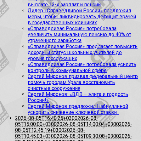
выплате 13-х зарплат и пенсий
Лидер «Справедливой России» предложил
меры, чтобы ликвидировать дефицит врачей
в государственных клиниках
«Справедливая Россия» потребовала
увеличить минимальную пенсию до 40% от
утраченного заработка
«Справедливая Россия» предлагает повысить
доходы и статус школьных учителей до
уровня госслужащих
«Справедливая Россия» потребовала усилить
контроль в коммунальной сфере
Сергей Миронов призвал федеральный центр
помочь городам Урала восстановить
очистные сооружения
Сергей Миронов: «ВДВ – элита и гордость
России!»
Сергей Миронов предложил Набиуллиной
ускорить снижение ключевой ставки
2026-08-05T16:40:25+0300
2026-08-
05T15:00:00+0300
2026-08-05T14:00:04+0300
2026-
08-05T12:45:19+0300
2026-08-
05T10:45:03+0300
2026-08-05T09:30:08+0300
2026-