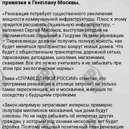
привязке к Генплану Москвы.
«Реновация потребует существенного увеличения
мощности коммунальной инфраструктуры. Плюс к этому
придется расширять социальную инфраструктуру, –
напомнил Сергей Миронов, выступая сегодня на
парламентских слушаний в Госдуме по теме реновации.
– Переселенцы должны получить полную ясность, как
будет меняться пространство вокруг новых домов. Что
будет с общественным транспортом, дорожной сетью,
парковками, детсадами, школами, магазинами,
скверами. Все это нужно учитывать и не забывать при
этом про экологические нормы».
Глава «СПРАВЕДЛИВОЙ РОССИИ» отметил, что
программа реновации в столице затронет не только
самих переселенцев, но и москвичей, живущих по
соседству с будущими стройками.
«Закон напрямую затрагивает интересы примерно
полутора миллионов москвичей, чьи дома будут
снесены. Но не надо забывать об интересах других
граждан, у которым под окнами несколько лет будет
стройка. Поэтому мощный позитивный план реновации