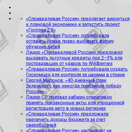
«Справедливая Россия» предлагает вернуться
к плановой экономике и запустить проект
«Госплан 2.0»
«Справедливая Россия» потребовала
оставить семье право выбирать форму
обучения детей
Лидер «Справедливой России» предложил
выдавать льготные кредиты под 2–3% для
пострадавших от ударов по Wildberries
«Справедливая Россия» потребовала создать
Госкомцен для контроля за ценами в стране
Сергей Миронов: «40-дневный план
Зеленского как никогда приблизил победу
России»
Лидер СР призвал кабмин оперативно
принять подзаконные акты для упрощенной
регистрации авто в новых регионах
«Справедливая Россия» предложила
увеличить доходы бюджета за счет
сверхбогачей
«Справедливая Россия» настаивает на