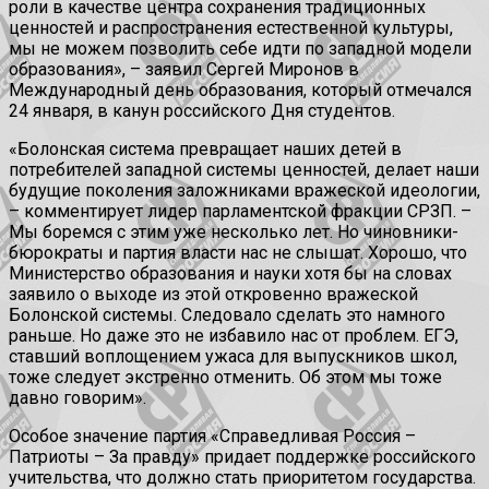
роли в качестве центра сохранения традиционных
ценностей и распространения естественной культуры,
мы не можем позволить себе идти по западной модели
образования», – заявил Сергей Миронов в
Международный день образования, который отмечался
24 января, в канун российского Дня студентов.
«Болонская система превращает наших детей в
потребителей западной системы ценностей, делает наши
будущие поколения заложниками вражеской идеологии,
– комментирует лидер парламентской фракции СРЗП. –
Мы боремся с этим уже несколько лет. Но чиновники-
бюрократы и партия власти нас не слышат. Хорошо, что
Министерство образования и науки хотя бы на словах
заявило о выходе из этой откровенно вражеской
Болонской системы. Следовало сделать это намного
раньше. Но даже это не избавило нас от проблем. ЕГЭ,
ставший воплощением ужаса для выпускников школ,
тоже следует экстренно отменить. Об этом мы тоже
давно говорим».
Особое значение партия «Справедливая Россия –
Патриоты – За правду» придает поддержке российского
учительства, что должно стать приоритетом государства.