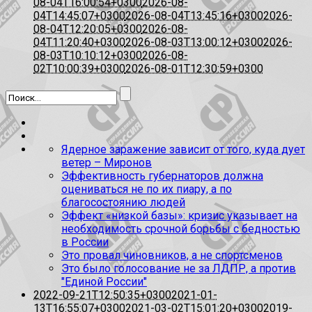
08-04T16:00:54+0300
2026-08-
04T14:45:07+0300
2026-08-04T13:45:16+0300
2026-
08-04T12:20:05+0300
2026-08-
04T11:20:40+0300
2026-08-03T13:00:12+0300
2026-
08-03T10:10:12+0300
2026-08-
02T10:00:39+0300
2026-08-01T12:30:59+0300
Ядерное заражение зависит от того, куда дует
ветер – Миронов
Эффективность губернаторов должна
оцениваться не по их пиару, а по
благосостоянию людей
Эффект «низкой базы»: кризис указывает на
необходимость срочной борьбы с бедностью
в России
Это провал чиновников, а не спортсменов
Это было голосование не за ЛДПР, а против
"Единой России"
2022-09-21T12:50:35+0300
2021-01-
13T16:55:07+0300
2021-03-02T15:01:20+0300
2019-