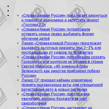
«Справедливая Россия» предлагает вернуться
к плановой экономике и запустить проект
«Госплан 2.0»
«Справедливая Россия» потребовала
оставить семье право выбирать форму
обучения детей
Лидер «Справедливой России» предложил
выдавать льготные кредиты под 2–3% для
пострадавших от ударов по Wildberries
«Справедливая Россия» потребовала создать
Госкомцен для контроля за ценами в стране
Сергей Миронов: «40-дневный план
Зеленского как никогда приблизил победу
России»
Лидер СР призвал кабмин оперативно
принять подзаконные акты для упрощенной
регистрации авто в новых регионах
«Справедливая Россия» предложила
увеличить доходы бюджета за счет
сверхбогачей
«Справедливая Россия» настаивает на