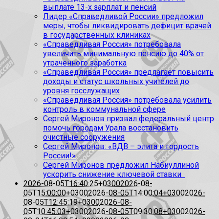
выплате 13-х зарплат и пенсий
Лидер «Справедливой России» предложил
меры, чтобы ликвидировать дефицит врачей
в государственных клиниках
«Справедливая Россия» потребовала
увеличить минимальную пенсию до 40% от
утраченного заработка
«Справедливая Россия» предлагает повысить
доходы и статус школьных учителей до
уровня госслужащих
«Справедливая Россия» потребовала усилить
контроль в коммунальной сфере
Сергей Миронов призвал федеральный центр
помочь городам Урала восстановить
очистные сооружения
Сергей Миронов: «ВДВ – элита и гордость
России!»
Сергей Миронов предложил Набиуллиной
ускорить снижение ключевой ставки
2026-08-05T16:40:25+0300
2026-08-
05T15:00:00+0300
2026-08-05T14:00:04+0300
2026-
08-05T12:45:19+0300
2026-08-
05T10:45:03+0300
2026-08-05T09:30:08+0300
2026-