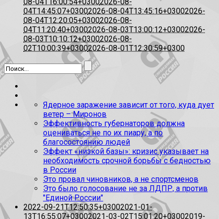
08-04T16:00:54+0300
2026-08-
04T14:45:07+0300
2026-08-04T13:45:16+0300
2026-
08-04T12:20:05+0300
2026-08-
04T11:20:40+0300
2026-08-03T13:00:12+0300
2026-
08-03T10:10:12+0300
2026-08-
02T10:00:39+0300
2026-08-01T12:30:59+0300
Ядерное заражение зависит от того, куда дует
ветер – Миронов
Эффективность губернаторов должна
оцениваться не по их пиару, а по
благосостоянию людей
Эффект «низкой базы»: кризис указывает на
необходимость срочной борьбы с бедностью
в России
Это провал чиновников, а не спортсменов
Это было голосование не за ЛДПР, а против
"Единой России"
2022-09-21T12:50:35+0300
2021-01-
13T16:55:07+0300
2021-03-02T15:01:20+0300
2019-