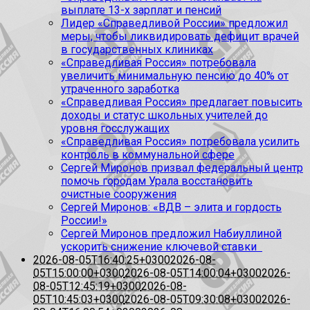
выплате 13-х зарплат и пенсий
Лидер «Справедливой России» предложил
меры, чтобы ликвидировать дефицит врачей
в государственных клиниках
«Справедливая Россия» потребовала
увеличить минимальную пенсию до 40% от
утраченного заработка
«Справедливая Россия» предлагает повысить
доходы и статус школьных учителей до
уровня госслужащих
«Справедливая Россия» потребовала усилить
контроль в коммунальной сфере
Сергей Миронов призвал федеральный центр
помочь городам Урала восстановить
очистные сооружения
Сергей Миронов: «ВДВ – элита и гордость
России!»
Сергей Миронов предложил Набиуллиной
ускорить снижение ключевой ставки
2026-08-05T16:40:25+0300
2026-08-
05T15:00:00+0300
2026-08-05T14:00:04+0300
2026-
08-05T12:45:19+0300
2026-08-
05T10:45:03+0300
2026-08-05T09:30:08+0300
2026-