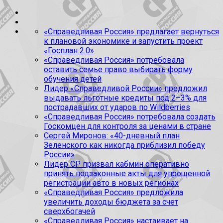
«Справедливая Россия» предлагает вернуться
к плановой экономике и запустить проект
«Госплан 2.0»
«Справедливая Россия» потребовала
оставить семье право выбирать форму
обучения детей
Лидер «Справедливой России» предложил
выдавать льготные кредиты под 2–3% для
пострадавших от ударов по Wildberries
«Справедливая Россия» потребовала создать
Госкомцен для контроля за ценами в стране
Сергей Миронов: «40-дневный план
Зеленского как никогда приблизил победу
России»
Лидер СР призвал кабмин оперативно
принять подзаконные акты для упрощенной
регистрации авто в новых регионах
«Справедливая Россия» предложила
увеличить доходы бюджета за счет
сверхбогачей
«Справедливая Россия» настаивает на