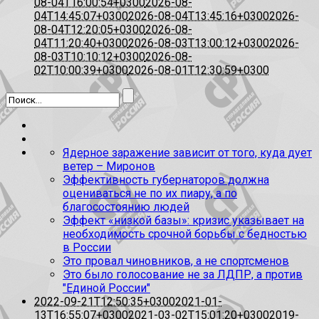
08-04T16:00:54+0300
2026-08-
04T14:45:07+0300
2026-08-04T13:45:16+0300
2026-
08-04T12:20:05+0300
2026-08-
04T11:20:40+0300
2026-08-03T13:00:12+0300
2026-
08-03T10:10:12+0300
2026-08-
02T10:00:39+0300
2026-08-01T12:30:59+0300
Ядерное заражение зависит от того, куда дует
ветер – Миронов
Эффективность губернаторов должна
оцениваться не по их пиару, а по
благосостоянию людей
Эффект «низкой базы»: кризис указывает на
необходимость срочной борьбы с бедностью
в России
Это провал чиновников, а не спортсменов
Это было голосование не за ЛДПР, а против
"Единой России"
2022-09-21T12:50:35+0300
2021-01-
13T16:55:07+0300
2021-03-02T15:01:20+0300
2019-