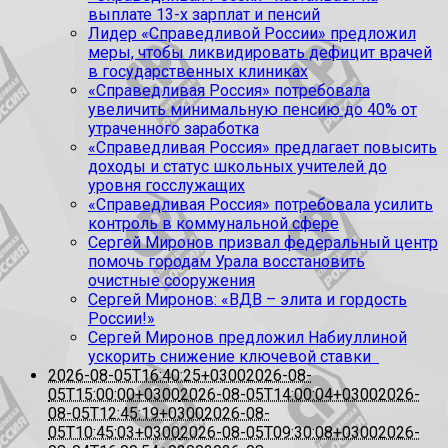
выплате 13-х зарплат и пенсий
Лидер «Справедливой России» предложил
меры, чтобы ликвидировать дефицит врачей
в государственных клиниках
«Справедливая Россия» потребовала
увеличить минимальную пенсию до 40% от
утраченного заработка
«Справедливая Россия» предлагает повысить
доходы и статус школьных учителей до
уровня госслужащих
«Справедливая Россия» потребовала усилить
контроль в коммунальной сфере
Сергей Миронов призвал федеральный центр
помочь городам Урала восстановить
очистные сооружения
Сергей Миронов: «ВДВ – элита и гордость
России!»
Сергей Миронов предложил Набиуллиной
ускорить снижение ключевой ставки
2026-08-05T16:40:25+0300
2026-08-
05T15:00:00+0300
2026-08-05T14:00:04+0300
2026-
08-05T12:45:19+0300
2026-08-
05T10:45:03+0300
2026-08-05T09:30:08+0300
2026-