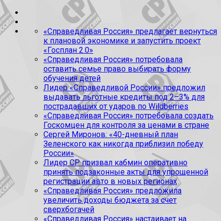
«Справедливая Россия» предлагает вернуться
к плановой экономике и запустить проект
«Госплан 2.0»
«Справедливая Россия» потребовала
оставить семье право выбирать форму
обучения детей
Лидер «Справедливой России» предложил
выдавать льготные кредиты под 2–3% для
пострадавших от ударов по Wildberries
«Справедливая Россия» потребовала создать
Госкомцен для контроля за ценами в стране
Сергей Миронов: «40-дневный план
Зеленского как никогда приблизил победу
России»
Лидер СР призвал кабмин оперативно
принять подзаконные акты для упрощенной
регистрации авто в новых регионах
«Справедливая Россия» предложила
увеличить доходы бюджета за счет
сверхбогачей
«Справедливая Россия» настаивает на