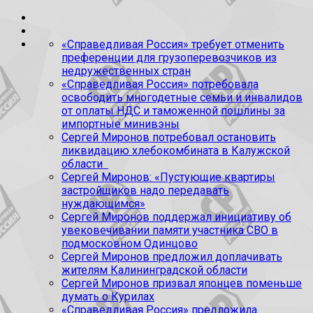
«Справедливая Россия» требует отменить
преференции для грузоперевозчиков из
недружественных стран
«Справедливая Россия» потребовала
освободить многодетные семьи и инвалидов
от оплаты НДС и таможенной пошлины за
импортные минивэны
Сергей Миронов потребовал остановить
ликвидацию хлебокомбината в Калужской
области
Сергей Миронов: «Пустующие квартиры
застройщиков надо передавать
нуждающимся»
Сергей Миронов поддержал инициативу об
увековечивании памяти участника СВО в
подмосковном Одинцово
Сергей Миронов предложил доплачивать
жителям Калининградской области
Сергей Миронов призвал японцев поменьше
думать о Курилах
«Справедливая Россия» предложила