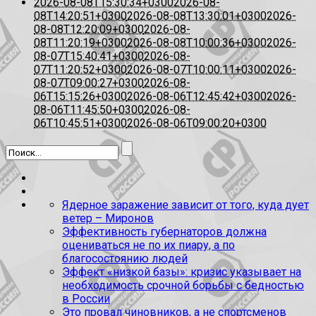
2026-08-08T15:30:34+0300
2026-08-
08T14:20:51+0300
2026-08-08T13:30:01+0300
2026-
08-08T12:20:09+0300
2026-08-
08T11:20:19+0300
2026-08-08T10:00:36+0300
2026-
08-07T15:40:41+0300
2026-08-
07T11:20:52+0300
2026-08-07T10:00:11+0300
2026-
08-07T09:00:27+0300
2026-08-
06T15:15:26+0300
2026-08-06T12:45:42+0300
2026-
08-06T11:45:50+0300
2026-08-
06T10:45:51+0300
2026-08-06T09:00:20+0300
Ядерное заражение зависит от того, куда дует
ветер – Миронов
Эффективность губернаторов должна
оцениваться не по их пиару, а по
благосостоянию людей
Эффект «низкой базы»: кризис указывает на
необходимость срочной борьбы с бедностью
в России
Это провал чиновников, а не спортсменов