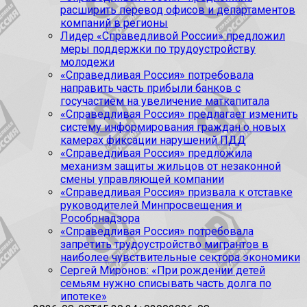
расширить перевод офисов и департаментов
компаний в регионы
Лидер «Справедливой России» предложил
меры поддержки по трудоустройству
молодежи
«Справедливая Россия» потребовала
направить часть прибыли банков с
госучастием на увеличение маткапитала
«Справедливая Россия» предлагает изменить
систему информирования граждан о новых
камерах фиксации нарушений ПДД
«Справедливая Россия» предложила
механизм защиты жильцов от незаконной
смены управляющей компании
«Справедливая Россия» призвала к отставке
руководителей Минпросвещения и
Рособрнадзора
«Справедливая Россия» потребовала
запретить трудоустройство мигрантов в
наиболее чувствительные сектора экономики
Сергей Миронов: «При рождении детей
семьям нужно списывать часть долга по
ипотеке»