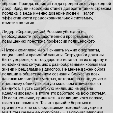
«брака». Правда, полиция тогда превратится в проходной
двор. Вряд ли население станет доверять таким стражам
порядка, а ведь именно доверие людей – залог
эффективности правоохранительной системы», –
отметил политик.
Лидер «Справедливой России» убежден в
необходимости государственной программы по
повышению престижа профессии полицейского.
«Нужен комплекс мер. Начинать нужно с зарплаты,
социальной и правовой защиты. Сотрудники должны
быть уверены, что государство встанет на их сторону в
конфликтных ситуациях с разнообразными хозяевами
жизни и решалами из диаспор. Не менее важен образ
полиции в общественном сознании. Сейчас на всех
каналах мельтешат «менты», которые по поведению и
внешнему облику зачастую мало чем отличаются от
бандитов. Пусть советскую милицию на экране
идеализировали, в итоге это работало на всю систему.
Но если, конечно, принимать в полицию кого попало,
ничего не поможет. Так что давайте бороться с
причинами, а не со следствиями тяжелой ситуации в
МВД, тем самым ее усугубляя», – заключил Миронов.