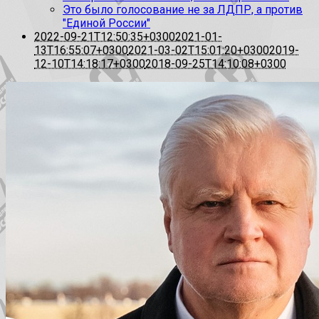
Это было голосование не за ЛДПР, а против
"Единой России"
2022-09-21T12:50:35+0300
2021-01-
13T16:55:07+0300
2021-03-02T15:01:20+0300
2019-
12-10T14:18:17+0300
2018-09-25T14:10:08+0300