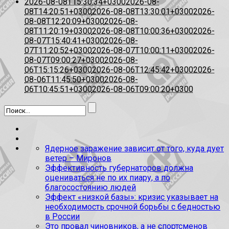
2026-08-08T15:30:34+0300
2026-08-
08T14:20:51+0300
2026-08-08T13:30:01+0300
2026-
08-08T12:20:09+0300
2026-08-
08T11:20:19+0300
2026-08-08T10:00:36+0300
2026-
08-07T15:40:41+0300
2026-08-
07T11:20:52+0300
2026-08-07T10:00:11+0300
2026-
08-07T09:00:27+0300
2026-08-
06T15:15:26+0300
2026-08-06T12:45:42+0300
2026-
08-06T11:45:50+0300
2026-08-
06T10:45:51+0300
2026-08-06T09:00:20+0300
Ядерное заражение зависит от того, куда дует
ветер – Миронов
Эффективность губернаторов должна
оцениваться не по их пиару, а по
благосостоянию людей
Эффект «низкой базы»: кризис указывает на
необходимость срочной борьбы с бедностью
в России
Это провал чиновников, а не спортсменов