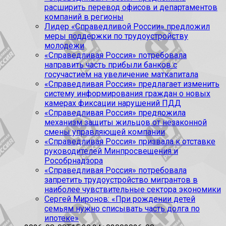
расширить перевод офисов и департаментов
компаний в регионы
Лидер «Справедливой России» предложил
меры поддержки по трудоустройству
молодежи
«Справедливая Россия» потребовала
направить часть прибыли банков с
госучастием на увеличение маткапитала
«Справедливая Россия» предлагает изменить
систему информирования граждан о новых
камерах фиксации нарушений ПДД
«Справедливая Россия» предложила
механизм защиты жильцов от незаконной
смены управляющей компании
«Справедливая Россия» призвала к отставке
руководителей Минпросвещения и
Рособрнадзора
«Справедливая Россия» потребовала
запретить трудоустройство мигрантов в
наиболее чувствительные сектора экономики
Сергей Миронов: «При рождении детей
семьям нужно списывать часть долга по
ипотеке»