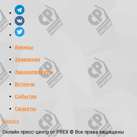
Анонсы
Заявления
Законопроекты
Встречи
События
Сюжеты
Наверх
Онлайн пресс-центр от PREX © Все права защищены