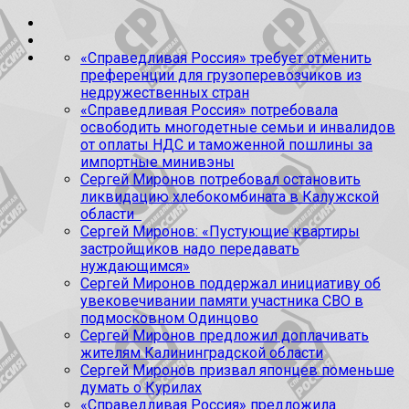
«Справедливая Россия» требует отменить
преференции для грузоперевозчиков из
недружественных стран
«Справедливая Россия» потребовала
освободить многодетные семьи и инвалидов
от оплаты НДС и таможенной пошлины за
импортные минивэны
Сергей Миронов потребовал остановить
ликвидацию хлебокомбината в Калужской
области
Сергей Миронов: «Пустующие квартиры
застройщиков надо передавать
нуждающимся»
Сергей Миронов поддержал инициативу об
увековечивании памяти участника СВО в
подмосковном Одинцово
Сергей Миронов предложил доплачивать
жителям Калининградской области
Сергей Миронов призвал японцев поменьше
думать о Курилах
«Справедливая Россия» предложила