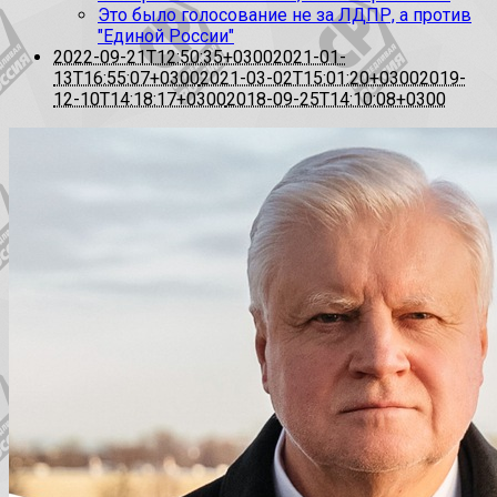
Это было голосование не за ЛДПР, а против
"Единой России"
2022-09-21T12:50:35+0300
2021-01-
13T16:55:07+0300
2021-03-02T15:01:20+0300
2019-
12-10T14:18:17+0300
2018-09-25T14:10:08+0300