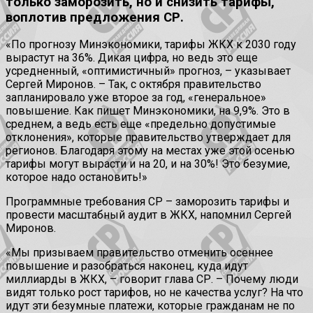
только заморозить, но и снизить тарифы,
воплотив предложения СР.
«По прогнозу Минэкономики, тарифы ЖКХ к 2030 году
вырастут на 36%. Дикая цифра, но ведь это еще
усредненный, «оптимистичный» прогноз, – указывает
Сергей Миронов. – Так, с октября правительство
запланировало уже второе за год, «генеральное»
повышение. Как пишет Минэкономики, на 9,9%. Это в
среднем, а ведь есть еще «предельно допустимые
отклонения», которые правительство утверждает для
регионов. Благодаря этому на местах уже этой осенью
тарифы могут вырасти и на 20, и на 30%! Это безумие,
которое надо остановить!»
Программные требования СР – заморозить тарифы и
провести масштабный аудит в ЖКХ, напомнил Сергей
Миронов.
«Мы призываем правительство отменить осеннее
повышение и разобраться наконец, куда идут
миллиарды в ЖКХ, – говорит глава СР. – Почему люди
видят только рост тарифов, но не качества услуг? На что
идут эти безумные платежи, которые гражданам не по