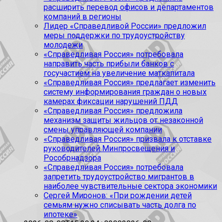
расширить перевод офисов и департаментов
компаний в регионы
Лидер «Справедливой России» предложил
меры поддержки по трудоустройству
молодежи
«Справедливая Россия» потребовала
направить часть прибыли банков с
госучастием на увеличение маткапитала
«Справедливая Россия» предлагает изменить
систему информирования граждан о новых
камерах фиксации нарушений ПДД
«Справедливая Россия» предложила
механизм защиты жильцов от незаконной
смены управляющей компании
«Справедливая Россия» призвала к отставке
руководителей Минпросвещения и
Рособрнадзора
«Справедливая Россия» потребовала
запретить трудоустройство мигрантов в
наиболее чувствительные сектора экономики
Сергей Миронов: «При рождении детей
семьям нужно списывать часть долга по
ипотеке»