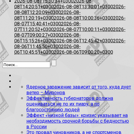
2026-08-08T15:30:34+0300
2026-08-
08T14:20:51+0300
2026-08-08T13:30:01+0300
2026-
08-08T12:20:09+0300
2026-08-
08T11:20:19+0300
2026-08-08T10:00:36+0300
2026-
08-07T15:40:41+0300
2026-08-
07T11:20:52+0300
2026-08-07T10:00:11+0300
2026-
08-07T09:00:27+0300
2026-08-
06T15:15:26+0300
2026-08-06T12:45:42+0300
2026-
08-06T11:45:50+0300
2026-08-
06T10:45:51+0300
2026-08-06T09:00:20+0300
Ядерное заражение зависит от того, куда дует
ветер – Миронов
Эффективность губернаторов должна
оцениваться не по их пиару, а по
благосостоянию людей
Эффект «низкой базы»: кризис указывает на
необходимость срочной борьбы с бедностью
в России
Это провал чиновников, а не спортсменов