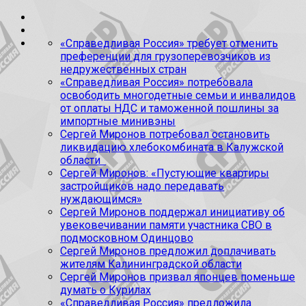
«Справедливая Россия» требует отменить
преференции для грузоперевозчиков из
недружественных стран
«Справедливая Россия» потребовала
освободить многодетные семьи и инвалидов
от оплаты НДС и таможенной пошлины за
импортные минивэны
Сергей Миронов потребовал остановить
ликвидацию хлебокомбината в Калужской
области
Сергей Миронов: «Пустующие квартиры
застройщиков надо передавать
нуждающимся»
Сергей Миронов поддержал инициативу об
увековечивании памяти участника СВО в
подмосковном Одинцово
Сергей Миронов предложил доплачивать
жителям Калининградской области
Сергей Миронов призвал японцев поменьше
думать о Курилах
«Справедливая Россия» предложила