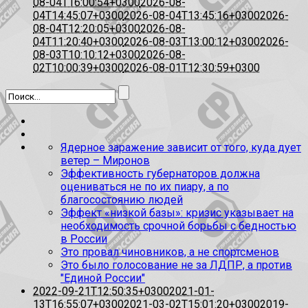
08-04T16:00:54+0300
2026-08-
04T14:45:07+0300
2026-08-04T13:45:16+0300
2026-
08-04T12:20:05+0300
2026-08-
04T11:20:40+0300
2026-08-03T13:00:12+0300
2026-
08-03T10:10:12+0300
2026-08-
02T10:00:39+0300
2026-08-01T12:30:59+0300
Ядерное заражение зависит от того, куда дует
ветер – Миронов
Эффективность губернаторов должна
оцениваться не по их пиару, а по
благосостоянию людей
Эффект «низкой базы»: кризис указывает на
необходимость срочной борьбы с бедностью
в России
Это провал чиновников, а не спортсменов
Это было голосование не за ЛДПР, а против
"Единой России"
2022-09-21T12:50:35+0300
2021-01-
13T16:55:07+0300
2021-03-02T15:01:20+0300
2019-