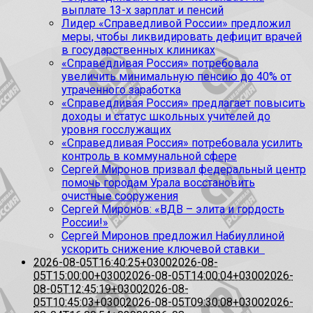
выплате 13-х зарплат и пенсий
Лидер «Справедливой России» предложил
меры, чтобы ликвидировать дефицит врачей
в государственных клиниках
«Справедливая Россия» потребовала
увеличить минимальную пенсию до 40% от
утраченного заработка
«Справедливая Россия» предлагает повысить
доходы и статус школьных учителей до
уровня госслужащих
«Справедливая Россия» потребовала усилить
контроль в коммунальной сфере
Сергей Миронов призвал федеральный центр
помочь городам Урала восстановить
очистные сооружения
Сергей Миронов: «ВДВ – элита и гордость
России!»
Сергей Миронов предложил Набиуллиной
ускорить снижение ключевой ставки
2026-08-05T16:40:25+0300
2026-08-
05T15:00:00+0300
2026-08-05T14:00:04+0300
2026-
08-05T12:45:19+0300
2026-08-
05T10:45:03+0300
2026-08-05T09:30:08+0300
2026-