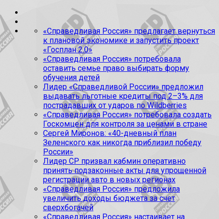
«Справедливая Россия» предлагает вернуться
к плановой экономике и запустить проект
«Госплан 2.0»
«Справедливая Россия» потребовала
оставить семье право выбирать форму
обучения детей
Лидер «Справедливой России» предложил
выдавать льготные кредиты под 2–3% для
пострадавших от ударов по Wildberries
«Справедливая Россия» потребовала создать
Госкомцен для контроля за ценами в стране
Сергей Миронов: «40-дневный план
Зеленского как никогда приблизил победу
России»
Лидер СР призвал кабмин оперативно
принять подзаконные акты для упрощенной
регистрации авто в новых регионах
«Справедливая Россия» предложила
увеличить доходы бюджета за счет
сверхбогачей
«Справедливая Россия» настаивает на