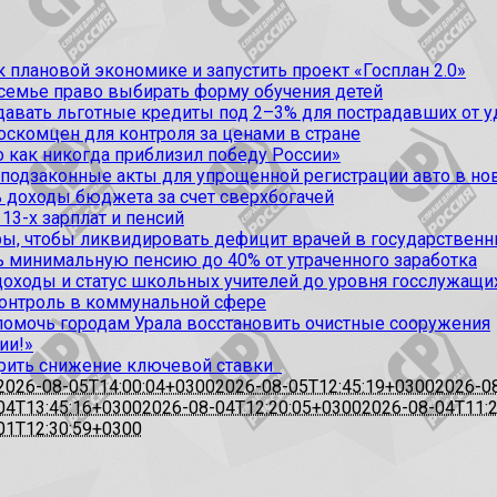
 плановой экономике и запустить проект «Госплан 2.0»
 семье право выбирать форму обучения детей
вать льготные кредиты под 2–3% для пострадавших от уда
оскомцен для контроля за ценами в стране
 как никогда приблизил победу России»
 подзаконные акты для упрощенной регистрации авто в но
 доходы бюджета за счет сверхбогачей
13-х зарплат и пенсий
, чтобы ликвидировать дефицит врачей в государственн
ь минимальную пенсию до 40% от утраченного заработка
доходы и статус школьных учителей до уровня госслужащи
контроль в коммунальной сфере
омочь городам Урала восстановить очистные сооружения
ии!»
рить снижение ключевой ставки
2026-08-05T14:00:04+0300
2026-08-05T12:45:19+0300
2026-0
04T13:45:16+0300
2026-08-04T12:20:05+0300
2026-08-04T11:
01T12:30:59+0300