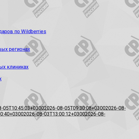
ров по Wildberries
вых регионах
ых клиниках
х
8-05T10:45:03+0300
2026-08-05T09:30:08+0300
2026-08-
20:40+0300
2026-08-03T13:00:12+0300
2026-08-