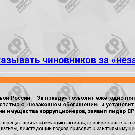
казывать чиновников за «нез
й России – За правду» позволят ежегодно поп
 статью о «незаконном обогащении» и установ
ии имущества коррупционеров, заявил лидер С
запрещающий конфискацию активов, приобретенных на не
иативы, действующий подход приводит к изъятиям имущес