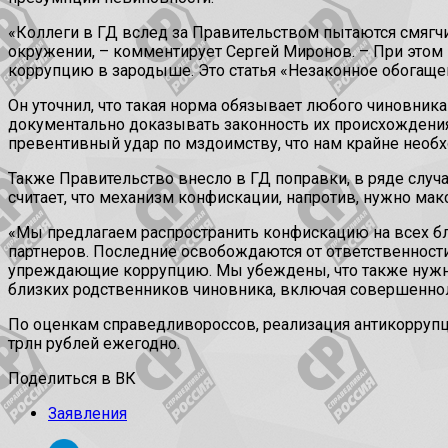
«Коллеги в ГД вслед за Правительством пытаются смягчи
окружении, – комментирует Сергей Миронов. – При этом в
коррупцию в зародыше. Это статья «Незаконное обогаще
Он уточнил, что такая норма обязывает любого чиновник
документально доказывать законность их происхождения
превентивный удар по мздоимству, что нам крайне необх
Также Правительство внесло в ГД поправки, в ряде слу
считает, что механизм конфискации, напротив, нужно мак
«Мы предлагаем распространить конфискацию на всех б
партнеров. Последние освобождаются от ответственности
упреждающие коррупцию. Мы убеждены, что также нужно
близких родственников чиновника, включая совершеннол
По оценкам справедливороссов, реализация антикоррупц
трлн рублей ежегодно.
Поделиться в ВК
Заявления