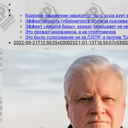
Ядерное заражение зависит от того, куда дует
Эффективность губернаторов должна оценивать
Эффект «низкой базы»: кризис указывает на н
Это провал чиновников, а не спортсменов
Это было голосование не за ЛДПР, а против "Е
2022-09-21T12:50:35+0300
2021-01-13T16:55:07+0300