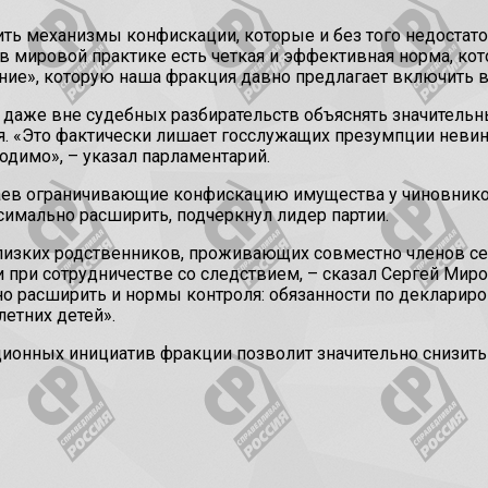
ть механизмы конфискации, которые и без того недостаточ
 мировой практике есть четкая и эффективная норма, кото
ние», которую наша фракция давно предлагает включить 
а даже вне судебных разбирательств объяснять значительн
. «Это фактически лишает госслужащих презумпции невин
одимо», – указал парламентарий.
чаев ограничивающие конфискацию имущества у чиновников
симально расширить, подчеркнул лидер партии.
лизких родственников, проживающих совместно членов се
 при сотрудничестве со следствием, – сказал Сергей Мир
 расширить и нормы контроля: обязанности по деклариро
етних детей».
ионных инициатив фракции позволит значительно снизить