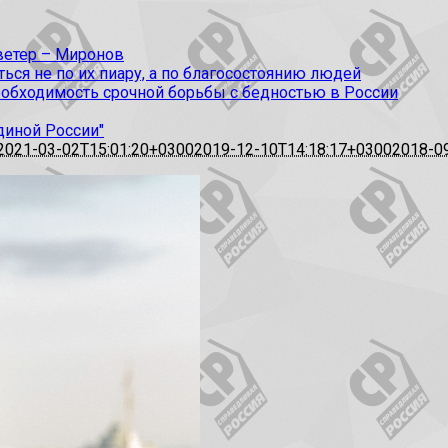
 ветер – Миронов
ся не по их пиару, а по благосостоянию людей
еобходимость срочной борьбы с бедностью в России
диной России"
2021-03-02T15:01:20+0300
2019-12-10T14:18:17+0300
2018-0