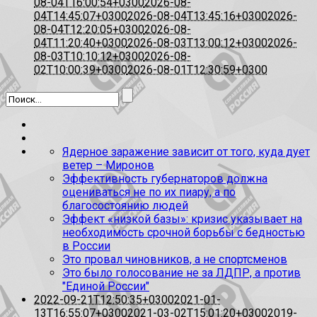
08-04T16:00:54+0300
2026-08-
04T14:45:07+0300
2026-08-04T13:45:16+0300
2026-
08-04T12:20:05+0300
2026-08-
04T11:20:40+0300
2026-08-03T13:00:12+0300
2026-
08-03T10:10:12+0300
2026-08-
02T10:00:39+0300
2026-08-01T12:30:59+0300
Ядерное заражение зависит от того, куда дует
ветер – Миронов
Эффективность губернаторов должна
оцениваться не по их пиару, а по
благосостоянию людей
Эффект «низкой базы»: кризис указывает на
необходимость срочной борьбы с бедностью
в России
Это провал чиновников, а не спортсменов
Это было голосование не за ЛДПР, а против
"Единой России"
2022-09-21T12:50:35+0300
2021-01-
13T16:55:07+0300
2021-03-02T15:01:20+0300
2019-