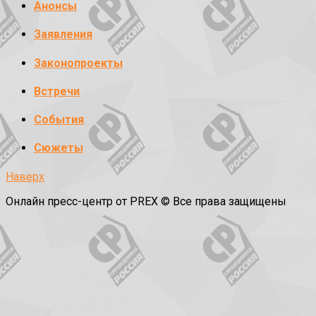
Анонсы
Заявления
Законопроекты
Встречи
События
Сюжеты
Наверх
Онлайн пресс-центр от PREX © Все права защищены