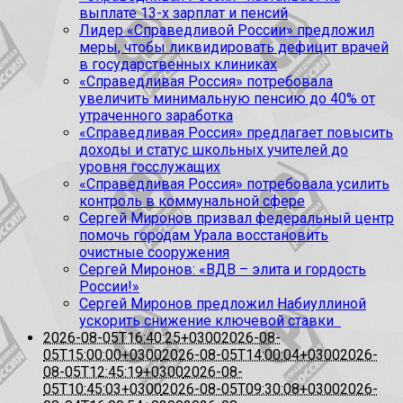
выплате 13-х зарплат и пенсий
Лидер «Справедливой России» предложил
меры, чтобы ликвидировать дефицит врачей
в государственных клиниках
«Справедливая Россия» потребовала
увеличить минимальную пенсию до 40% от
утраченного заработка
«Справедливая Россия» предлагает повысить
доходы и статус школьных учителей до
уровня госслужащих
«Справедливая Россия» потребовала усилить
контроль в коммунальной сфере
Сергей Миронов призвал федеральный центр
помочь городам Урала восстановить
очистные сооружения
Сергей Миронов: «ВДВ – элита и гордость
России!»
Сергей Миронов предложил Набиуллиной
ускорить снижение ключевой ставки
2026-08-05T16:40:25+0300
2026-08-
05T15:00:00+0300
2026-08-05T14:00:04+0300
2026-
08-05T12:45:19+0300
2026-08-
05T10:45:03+0300
2026-08-05T09:30:08+0300
2026-