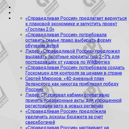
«Справедливая Россия» предлагает вернуться
к плановой экономике и запустить проект
«Госплан 2.0»
«Справедливая Россия» потребовала
оставить семье право выбирать форму
обучения детей
Лидер «Справедливой России» предложил
выдавать льготные кредиты под 2–3% для
пострадавших от ударов по Wildberries
«Справедливая Россия» потребовала создать
Госкомцен для контроля за ценами в стране
Сергей Миронов: «40-дневный план
Зеленского как никогда приблизил победу
России»
Лидер СР призвал кабмин оперативно
принять подзаконные акты для упрощенной
регистрации авто в новых регионах
«Справедливая Россия» предложила
увеличить доходы бюджета за счет
сверхбогачей
«Справедливая Россия» настаивает на