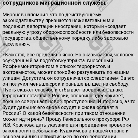
сотрудников миграционной службы.
Миронов напомнил, что по действующему
законодательству признается нежелательным и
подлежит депортации иностранец, который «создает
реальную угрозу обороноспособности или безопасности
государства, общественному порядку либо здоровью
населения».
«Кажется, все предельно ясно. Но оказывается, человек,
осужденный за подготовку теракта, внесенный
Росфинмониторингом в список террористов и
экстремистов, может спокойно разгуливать по нашим
улицам. Допустим, он сотрудничал со следствием. За это
он получил меньше срок и раньше вышел на свободу.
Пусть скажет спасибо и отбывает восвояси. Однако
террорист остается в России, спокойно здесь живет,
пока не совершает новое преступление. Интересно, а что
будет дальше: его снова осудят и снова оставят в
России? О какой безопасности при таком отношении
может идти речь? Прошу Генерального прокурора РФ
И.В. Краснова дать указание для проведения проверки
законности пребывания Куджумова в нашей стране и
оснований для неприятия мер по его депортации