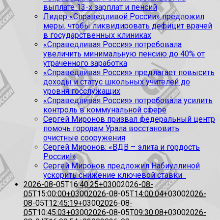
выплате 13-х зарплат и пенсий
Лидер «Справедливой России» предложил
меры, чтобы ликвидировать дефицит врачей
в государственных клиниках
«Справедливая Россия» потребовала
увеличить минимальную пенсию до 40% от
утраченного заработка
«Справедливая Россия» предлагает повысить
доходы и статус школьных учителей до
уровня госслужащих
«Справедливая Россия» потребовала усилить
контроль в коммунальной сфере
Сергей Миронов призвал федеральный центр
помочь городам Урала восстановить
очистные сооружения
Сергей Миронов: «ВДВ – элита и гордость
России!»
Сергей Миронов предложил Набиуллиной
ускорить снижение ключевой ставки
2026-08-05T16:40:25+0300
2026-08-
05T15:00:00+0300
2026-08-05T14:00:04+0300
2026-
08-05T12:45:19+0300
2026-08-
05T10:45:03+0300
2026-08-05T09:30:08+0300
2026-