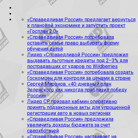
«Справедливая Россия» предлагает вернуться
к плановой экономике и запустить проект
«Госплан 2.0»
«Справедливая Россия» потребовала
оставить семье право выбирать форму
обучения детей
Лидер «Справедливой России» предложил
выдавать льготные кредиты под 2–3% для
пострадавших от ударов по Wildberries
«Справедливая Россия» потребовала создать
Госкомцен для контроля за ценами в стране
Сергей Миронов: «40-дневный план
Зеленского как никогда приблизил победу
России»
Лидер СР призвал кабмин оперативно
принять подзаконные акты для упрощенной
регистрации авто в новых регионах
«Справедливая Россия» предложила
увеличить доходы бюджета за счет
сверхбогачей
«Справедливая Россия» настаивает на