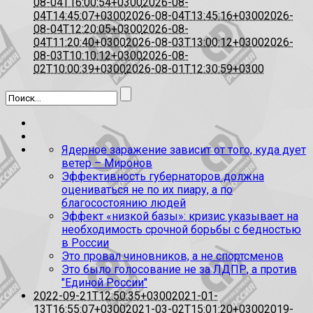
08-04T16:00:54+0300
2026-08-
04T14:45:07+0300
2026-08-04T13:45:16+0300
2026-
08-04T12:20:05+0300
2026-08-
04T11:20:40+0300
2026-08-03T13:00:12+0300
2026-
08-03T10:10:12+0300
2026-08-
02T10:00:39+0300
2026-08-01T12:30:59+0300
Ядерное заражение зависит от того, куда дует
ветер – Миронов
Эффективность губернаторов должна
оцениваться не по их пиару, а по
благосостоянию людей
Эффект «низкой базы»: кризис указывает на
необходимость срочной борьбы с бедностью
в России
Это провал чиновников, а не спортсменов
Это было голосование не за ЛДПР, а против
"Единой России"
2022-09-21T12:50:35+0300
2021-01-
13T16:55:07+0300
2021-03-02T15:01:20+0300
2019-