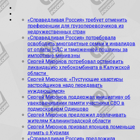
«Справедливая Россия» требует отменить
преференции для грузоперевозчиков из
недружественных стран
«Справедливая Россия» потребовала
освободить многодетные семьи и инвалидов
от оплаты НДС и таможенной пошлины за
импортные минивэны
Сергей Миронов потребовал остановить
ликвидацию хлебокомбината в Калужской
области
Сергей Миронов: «Пустующие квартиры
застройщиков надо передавать
нуждающимся»
Сергей Миронов поддержал инициативу об
увековечивании памяти участника СВО в
подмосковном Одинцово
Сергей Миронов предложил доплачивать
жителям Калининградской области
Сергей Миронов призвал японцев поменьше
думать о Курилах
«Справедливая Россия» предложила