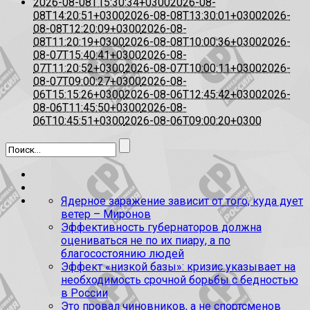
2026-08-08T15:30:34+0300
2026-08-
08T14:20:51+0300
2026-08-08T13:30:01+0300
2026-
08-08T12:20:09+0300
2026-08-
08T11:20:19+0300
2026-08-08T10:00:36+0300
2026-
08-07T15:40:41+0300
2026-08-
07T11:20:52+0300
2026-08-07T10:00:11+0300
2026-
08-07T09:00:27+0300
2026-08-
06T15:15:26+0300
2026-08-06T12:45:42+0300
2026-
08-06T11:45:50+0300
2026-08-
06T10:45:51+0300
2026-08-06T09:00:20+0300
Ядерное заражение зависит от того, куда дует
ветер – Миронов
Эффективность губернаторов должна
оцениваться не по их пиару, а по
благосостоянию людей
Эффект «низкой базы»: кризис указывает на
необходимость срочной борьбы с бедностью
в России
Это провал чиновников, а не спортсменов