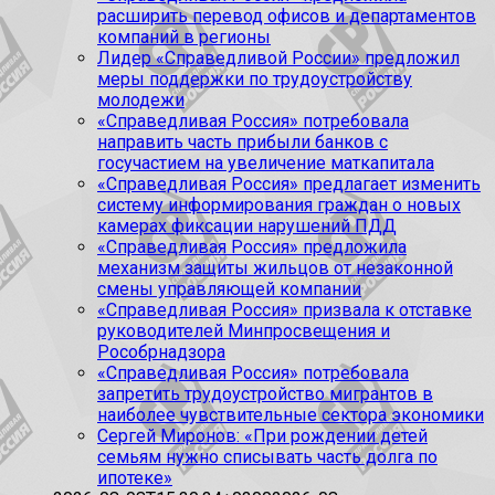
расширить перевод офисов и департаментов
компаний в регионы
Лидер «Справедливой России» предложил
меры поддержки по трудоустройству
молодежи
«Справедливая Россия» потребовала
направить часть прибыли банков с
госучастием на увеличение маткапитала
«Справедливая Россия» предлагает изменить
систему информирования граждан о новых
камерах фиксации нарушений ПДД
«Справедливая Россия» предложила
механизм защиты жильцов от незаконной
смены управляющей компании
«Справедливая Россия» призвала к отставке
руководителей Минпросвещения и
Рособрнадзора
«Справедливая Россия» потребовала
запретить трудоустройство мигрантов в
наиболее чувствительные сектора экономики
Сергей Миронов: «При рождении детей
семьям нужно списывать часть долга по
ипотеке»