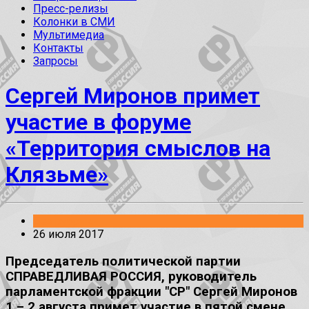
Пресс-релизы
Колонки в СМИ
Мультимедиа
Контакты
Запросы
Сергей Миронов примет
участие в форуме
«Территория смыслов на
Клязьме»
Без рубрики
26 июля 2017
Председатель политической партии
СПРАВЕДЛИВАЯ РОССИЯ, руководитель
парламентской фракции "СР" Сергей Миронов
1 – 2 августа примет участие в пятой смене