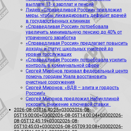
выплате 13-х зарплат и пенсий
Лидер «Справедливой России» предложил
меры, чтобы ликвидировать дефицит врачей
в государственных клиниках
«Справедливая Россия» потребовала
увеличить минимальную пенсию до 40% от
утраченного заработка
«Справедливая Россия» предлагает повысить
доходы и статус школьных учителей до
уровня госслужащих
«Справедливая Россия» потребовала усилить
контроль в коммунальной сфере
Сергей Миронов призвал федеральный центр
помочь городам Урала восстановить
очистные сооружения
Сергей Миронов: «ВДВ – элита и гордость
России!»
Сергей Миронов предложил Набиуллиной
ускорить снижение ключевой ставки
2026-08-05T16:40:25+0300
2026-08-
05T15:00:00+0300
2026-08-05T14:00:04+0300
2026-
08-05T12:45:19+0300
2026-08-
05T10:45:03+0300
2026-08-05T09:30:08+0300
2026-