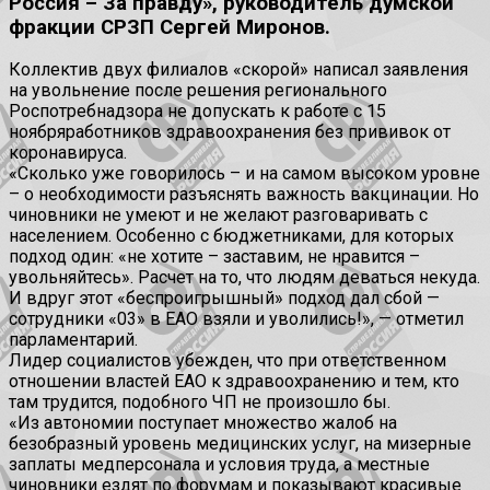
Россия – За правду», руководитель думской
фракции СРЗП Сергей Миронов.
Коллектив двух филиалов «скорой» написал заявления
на увольнение после решения регионального
Роспотребнадзора не допускать к работе
с 15
ноября
работников здравоохранения без прививок от
коронавируса.
«Сколько уже говорилось – и на самом высоком уровне
– о необходимости разъяснять важность вакцинации. Но
чиновники не умеют и не желают разговаривать с
населением. Особенно с бюджетниками, для которых
подход один: «не хотите – заставим, не нравится –
увольняйтесь». Расчет на то, что людям деваться некуда.
И вдруг этот «беспроигрышный» подход дал сбой —
сотрудники «03» в ЕАО взяли и уволились!», — отметил
парламентарий.
Лидер социалистов убежден, что при ответственном
отношении властей ЕАО к здравоохранению и тем, кто
там трудится, подобного ЧП не произошло бы.
«Из автономии поступает множество жалоб на
безобразный уровень медицинских услуг, на мизерные
заплаты медперсонала и условия труда, а местные
чиновники ездят по форумам и показывают красивые