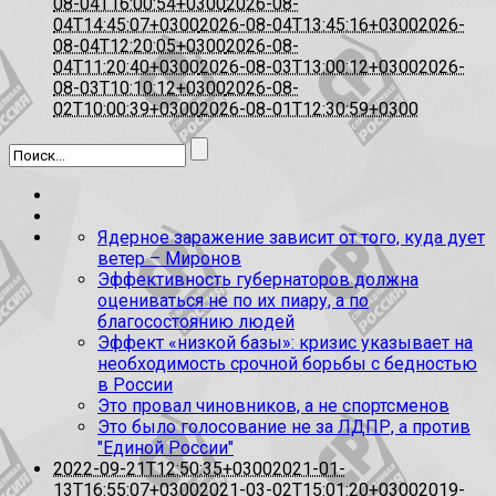
08-04T16:00:54+0300
2026-08-
04T14:45:07+0300
2026-08-04T13:45:16+0300
2026-
08-04T12:20:05+0300
2026-08-
04T11:20:40+0300
2026-08-03T13:00:12+0300
2026-
08-03T10:10:12+0300
2026-08-
02T10:00:39+0300
2026-08-01T12:30:59+0300
Ядерное заражение зависит от того, куда дует
ветер – Миронов
Эффективность губернаторов должна
оцениваться не по их пиару, а по
благосостоянию людей
Эффект «низкой базы»: кризис указывает на
необходимость срочной борьбы с бедностью
в России
Это провал чиновников, а не спортсменов
Это было голосование не за ЛДПР, а против
"Единой России"
2022-09-21T12:50:35+0300
2021-01-
13T16:55:07+0300
2021-03-02T15:01:20+0300
2019-