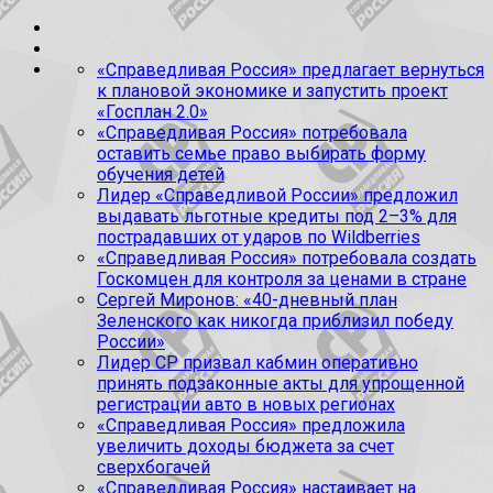
«Справедливая Россия» предлагает вернуться
к плановой экономике и запустить проект
«Госплан 2.0»
«Справедливая Россия» потребовала
оставить семье право выбирать форму
обучения детей
Лидер «Справедливой России» предложил
выдавать льготные кредиты под 2–3% для
пострадавших от ударов по Wildberries
«Справедливая Россия» потребовала создать
Госкомцен для контроля за ценами в стране
Сергей Миронов: «40-дневный план
Зеленского как никогда приблизил победу
России»
Лидер СР призвал кабмин оперативно
принять подзаконные акты для упрощенной
регистрации авто в новых регионах
«Справедливая Россия» предложила
увеличить доходы бюджета за счет
сверхбогачей
«Справедливая Россия» настаивает на