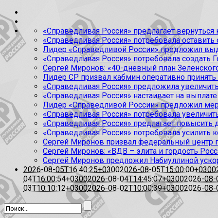
«Справедливая Россия» предлагает вернуться к
«Справедливая Россия» потребовала оставить
Лидер «Справедливой России» предложил выда
«Справедливая Россия» потребовала создать Г
Сергей Миронов: «40-дневный план Зеленского
Лидер СР призвал кабмин оперативно принять
«Справедливая Россия» предложила увеличить
«Справедливая Россия» настаивает на выплате 
Лидер «Справедливой России» предложил меры
«Справедливая Россия» потребовала увеличит
«Справедливая Россия» предлагает повысить 
«Справедливая Россия» потребовала усилить 
Сергей Миронов призвал федеральный центр п
Сергей Миронов: «ВДВ – элита и гордость Росс
Сергей Миронов предложил Набиуллиной уско
2026-08-05T16:40:25+0300
2026-08-05T15:00:00+0300
04T16:00:54+0300
2026-08-04T14:45:07+0300
2026-08-
03T10:10:12+0300
2026-08-02T10:00:39+0300
2026-08-