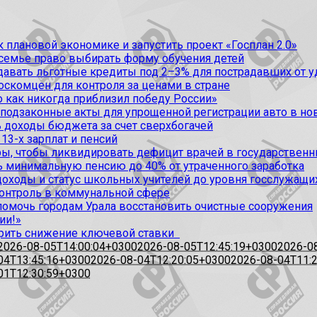
 плановой экономике и запустить проект «Госплан 2.0»
 семье право выбирать форму обучения детей
вать льготные кредиты под 2–3% для пострадавших от уда
оскомцен для контроля за ценами в стране
 как никогда приблизил победу России»
 подзаконные акты для упрощенной регистрации авто в но
 доходы бюджета за счет сверхбогачей
13-х зарплат и пенсий
, чтобы ликвидировать дефицит врачей в государственн
ь минимальную пенсию до 40% от утраченного заработка
доходы и статус школьных учителей до уровня госслужащи
контроль в коммунальной сфере
омочь городам Урала восстановить очистные сооружения
ии!»
рить снижение ключевой ставки
2026-08-05T14:00:04+0300
2026-08-05T12:45:19+0300
2026-0
04T13:45:16+0300
2026-08-04T12:20:05+0300
2026-08-04T11:
01T12:30:59+0300