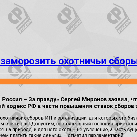
заморозить охотничьи сбор
Россия – За правду» Сергей Миронов заявил, 
ый кодекс РФ в части повышения ставок сборов 
хотничьих сборов ИП и организации, для которых это бизн
 в пять раз! Допустим, состоятельный господин приехал и
я, на природе, и для него охота – не увлечение, а часть су
чем платить такие деньги», – отметил парламентарий.