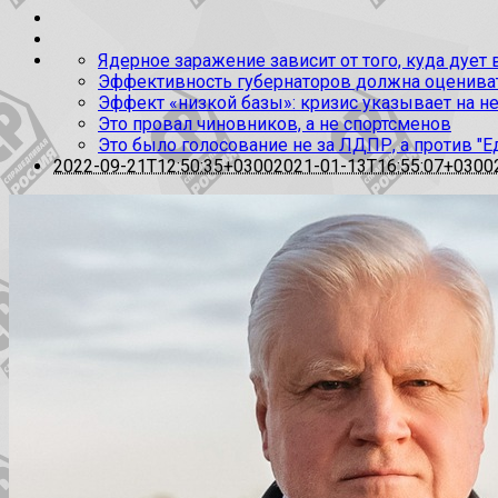
Ядерное заражение зависит от того, куда дует
Эффективность губернаторов должна оценивать
Эффект «низкой базы»: кризис указывает на н
Это провал чиновников, а не спортсменов
Это было голосование не за ЛДПР, а против "Е
2022-09-21T12:50:35+0300
2021-01-13T16:55:07+0300