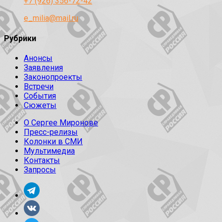
+7 (926) 356-72-42
e_milia@mail.ru
Рубрики
Анонсы
Заявления
Законопроекты
Встречи
События
Сюжеты
О Сергее Миронове
Пресс-релизы
Колонки в СМИ
Мультимедиа
Контакты
Запросы