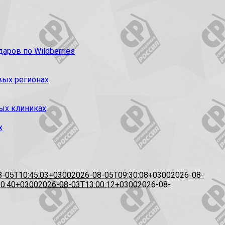
ров по Wildberries
вых регионах
ых клиниках
х
8-05T10:45:03+0300
2026-08-05T09:30:08+0300
2026-08-
20:40+0300
2026-08-03T13:00:12+0300
2026-08-