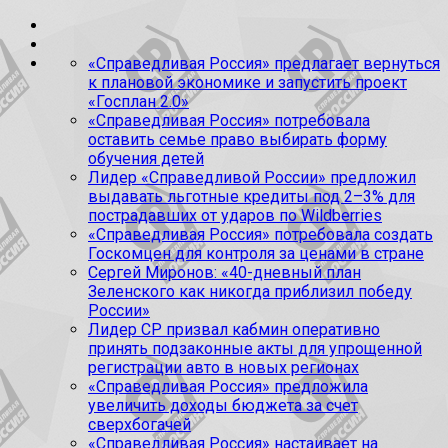
«Справедливая Россия» предлагает вернуться
к плановой экономике и запустить проект
«Госплан 2.0»
«Справедливая Россия» потребовала
оставить семье право выбирать форму
обучения детей
Лидер «Справедливой России» предложил
выдавать льготные кредиты под 2–3% для
пострадавших от ударов по Wildberries
«Справедливая Россия» потребовала создать
Госкомцен для контроля за ценами в стране
Сергей Миронов: «40-дневный план
Зеленского как никогда приблизил победу
России»
Лидер СР призвал кабмин оперативно
принять подзаконные акты для упрощенной
регистрации авто в новых регионах
«Справедливая Россия» предложила
увеличить доходы бюджета за счет
сверхбогачей
«Справедливая Россия» настаивает на