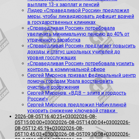
выплате 13-х зарплат и пенсий
Лидер «Справедливой России» предложил
меры, чтобы ликвидировать дефицит врачей
в государственных клиниках
«Справедливая Россия» потребовала
увеличить минимальную пенсию до 40% от
утраченного заработка
«Справедливая Россия» предлагает повысить
доходы и статус школьных учителей до
уровня госслужащих
«Справедливая Россия» потребовала усилить
контроль в коммунальной сфере
Сергей Миронов призвал федеральный центр
помочь городам Урала восстановить
очистные сооружения
Сергей Миронов: «ВДВ – элита и гордость
России!»
Сергей Миронов предложил Набиуллиной
ускорить снижение ключевой ставки
2026-08-05T16:40:25+0300
2026-08-
05T15:00:00+0300
2026-08-05T14:00:04+0300
2026-
08-05T12:45:19+0300
2026-08-
05T10:45:03+0300
2026-08-05T09:30:08+0300
2026-