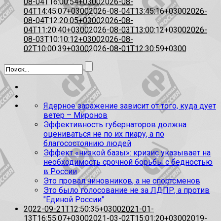
08-04T16:00:54+0300
2026-08-
04T14:45:07+0300
2026-08-04T13:45:16+0300
2026-
08-04T12:20:05+0300
2026-08-
04T11:20:40+0300
2026-08-03T13:00:12+0300
2026-
08-03T10:10:12+0300
2026-08-
02T10:00:39+0300
2026-08-01T12:30:59+0300
Ядерное заражение зависит от того, куда дует
ветер – Миронов
Эффективность губернаторов должна
оцениваться не по их пиару, а по
благосостоянию людей
Эффект «низкой базы»: кризис указывает на
необходимость срочной борьбы с бедностью
в России
Это провал чиновников, а не спортсменов
Это было голосование не за ЛДПР, а против
"Единой России"
2022-09-21T12:50:35+0300
2021-01-
13T16:55:07+0300
2021-03-02T15:01:20+0300
2019-