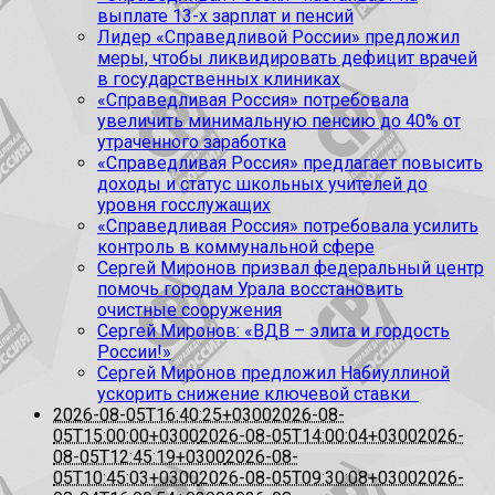
выплате 13-х зарплат и пенсий
Лидер «Справедливой России» предложил
меры, чтобы ликвидировать дефицит врачей
в государственных клиниках
«Справедливая Россия» потребовала
увеличить минимальную пенсию до 40% от
утраченного заработка
«Справедливая Россия» предлагает повысить
доходы и статус школьных учителей до
уровня госслужащих
«Справедливая Россия» потребовала усилить
контроль в коммунальной сфере
Сергей Миронов призвал федеральный центр
помочь городам Урала восстановить
очистные сооружения
Сергей Миронов: «ВДВ – элита и гордость
России!»
Сергей Миронов предложил Набиуллиной
ускорить снижение ключевой ставки
2026-08-05T16:40:25+0300
2026-08-
05T15:00:00+0300
2026-08-05T14:00:04+0300
2026-
08-05T12:45:19+0300
2026-08-
05T10:45:03+0300
2026-08-05T09:30:08+0300
2026-