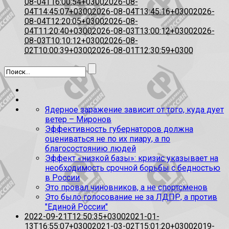
08-04T16:00:54+0300
2026-08-
04T14:45:07+0300
2026-08-04T13:45:16+0300
2026-
08-04T12:20:05+0300
2026-08-
04T11:20:40+0300
2026-08-03T13:00:12+0300
2026-
08-03T10:10:12+0300
2026-08-
02T10:00:39+0300
2026-08-01T12:30:59+0300
Ядерное заражение зависит от того, куда дует
ветер – Миронов
Эффективность губернаторов должна
оцениваться не по их пиару, а по
благосостоянию людей
Эффект «низкой базы»: кризис указывает на
необходимость срочной борьбы с бедностью
в России
Это провал чиновников, а не спортсменов
Это было голосование не за ЛДПР, а против
"Единой России"
2022-09-21T12:50:35+0300
2021-01-
13T16:55:07+0300
2021-03-02T15:01:20+0300
2019-