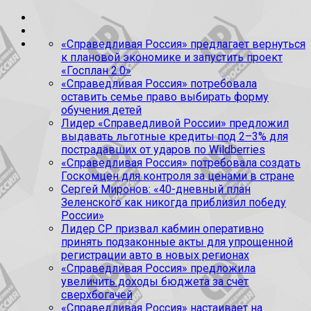
«Справедливая Россия» предлагает вернуться
к плановой экономике и запустить проект
«Госплан 2.0»
«Справедливая Россия» потребовала
оставить семье право выбирать форму
обучения детей
Лидер «Справедливой России» предложил
выдавать льготные кредиты под 2–3% для
пострадавших от ударов по Wildberries
«Справедливая Россия» потребовала создать
Госкомцен для контроля за ценами в стране
Сергей Миронов: «40-дневный план
Зеленского как никогда приблизил победу
России»
Лидер СР призвал кабмин оперативно
принять подзаконные акты для упрощенной
регистрации авто в новых регионах
«Справедливая Россия» предложила
увеличить доходы бюджета за счет
сверхбогачей
«Справедливая Россия» настаивает на