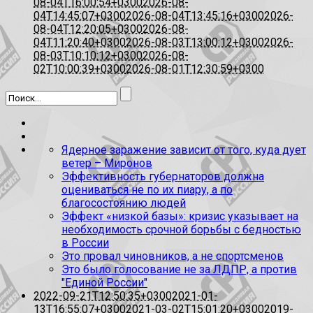
08-04T16:00:54+0300
2026-08-
04T14:45:07+0300
2026-08-04T13:45:16+0300
2026-
08-04T12:20:05+0300
2026-08-
04T11:20:40+0300
2026-08-03T13:00:12+0300
2026-
08-03T10:10:12+0300
2026-08-
02T10:00:39+0300
2026-08-01T12:30:59+0300
Ядерное заражение зависит от того, куда дует
ветер – Миронов
Эффективность губернаторов должна
оцениваться не по их пиару, а по
благосостоянию людей
Эффект «низкой базы»: кризис указывает на
необходимость срочной борьбы с бедностью
в России
Это провал чиновников, а не спортсменов
Это было голосование не за ЛДПР, а против
"Единой России"
2022-09-21T12:50:35+0300
2021-01-
13T16:55:07+0300
2021-03-02T15:01:20+0300
2019-