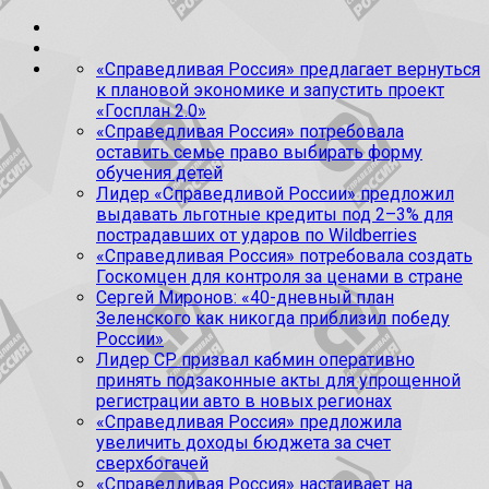
«Справедливая Россия» предлагает вернуться
к плановой экономике и запустить проект
«Госплан 2.0»
«Справедливая Россия» потребовала
оставить семье право выбирать форму
обучения детей
Лидер «Справедливой России» предложил
выдавать льготные кредиты под 2–3% для
пострадавших от ударов по Wildberries
«Справедливая Россия» потребовала создать
Госкомцен для контроля за ценами в стране
Сергей Миронов: «40-дневный план
Зеленского как никогда приблизил победу
России»
Лидер СР призвал кабмин оперативно
принять подзаконные акты для упрощенной
регистрации авто в новых регионах
«Справедливая Россия» предложила
увеличить доходы бюджета за счет
сверхбогачей
«Справедливая Россия» настаивает на