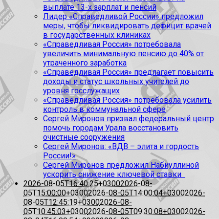
выплате 13-х зарплат и пенсий
Лидер «Справедливой России» предложил
меры, чтобы ликвидировать дефицит врачей
в государственных клиниках
«Справедливая Россия» потребовала
увеличить минимальную пенсию до 40% от
утраченного заработка
«Справедливая Россия» предлагает повысить
доходы и статус школьных учителей до
уровня госслужащих
«Справедливая Россия» потребовала усилить
контроль в коммунальной сфере
Сергей Миронов призвал федеральный центр
помочь городам Урала восстановить
очистные сооружения
Сергей Миронов: «ВДВ – элита и гордость
России!»
Сергей Миронов предложил Набиуллиной
ускорить снижение ключевой ставки
2026-08-05T16:40:25+0300
2026-08-
05T15:00:00+0300
2026-08-05T14:00:04+0300
2026-
08-05T12:45:19+0300
2026-08-
05T10:45:03+0300
2026-08-05T09:30:08+0300
2026-