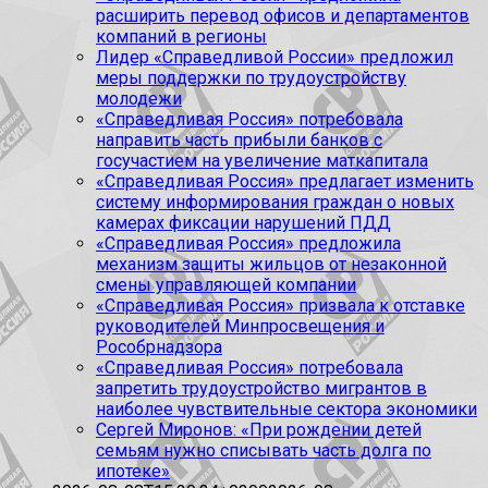
расширить перевод офисов и департаментов
компаний в регионы
Лидер «Справедливой России» предложил
меры поддержки по трудоустройству
молодежи
«Справедливая Россия» потребовала
направить часть прибыли банков с
госучастием на увеличение маткапитала
«Справедливая Россия» предлагает изменить
систему информирования граждан о новых
камерах фиксации нарушений ПДД
«Справедливая Россия» предложила
механизм защиты жильцов от незаконной
смены управляющей компании
«Справедливая Россия» призвала к отставке
руководителей Минпросвещения и
Рособрнадзора
«Справедливая Россия» потребовала
запретить трудоустройство мигрантов в
наиболее чувствительные сектора экономики
Сергей Миронов: «При рождении детей
семьям нужно списывать часть долга по
ипотеке»