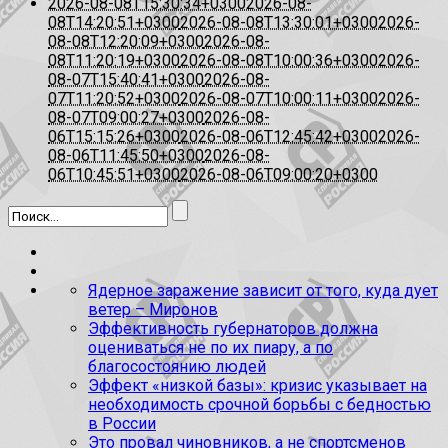
2026-08-08T15:30:34+0300
2026-08-
08T14:20:51+0300
2026-08-08T13:30:01+0300
2026-
08-08T12:20:09+0300
2026-08-
08T11:20:19+0300
2026-08-08T10:00:36+0300
2026-
08-07T15:40:41+0300
2026-08-
07T11:20:52+0300
2026-08-07T10:00:11+0300
2026-
08-07T09:00:27+0300
2026-08-
06T15:15:26+0300
2026-08-06T12:45:42+0300
2026-
08-06T11:45:50+0300
2026-08-
06T10:45:51+0300
2026-08-06T09:00:20+0300
Ядерное заражение зависит от того, куда дует
ветер – Миронов
Эффективность губернаторов должна
оцениваться не по их пиару, а по
благосостоянию людей
Эффект «низкой базы»: кризис указывает на
необходимость срочной борьбы с бедностью
в России
Это провал чиновников, а не спортсменов