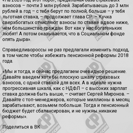
взносов – почти 3 млн рублей. Зарабатываешь до 3 млн
рублей в год – с тебя берут по полной, больше – у тебя
льготная ставка, – продолжает глава СР. – Кучка
сверхбогатых отчисляют взносы по ставке вдвое ниже,
чем большинство граждан. Вот как у нас богатеньких
любят! А потом оказывается, что в Социальном фонде
опять дыра».
Справедливороссы не раз предлагали изменить подход,
в том числе чтобы избежать пенсионной реформы 2018
года.
«Мы и тогда, и сейчас предлагаем очевидное решение.
Давайте введем хотя бы плоскую шкалу страховых
взносов, с одной ставкой для всех. А в идеале нужна
прогрессивная шкала, как с НДФЛ – с высоких зарплат
ставка должна быть выше, – считает Сергей Миронов. –
Давайте с топ-менеджеров, которые миллионы в месяц
зарабатывают, возьмем побольше. Тогда и пенсионный
бюджет будет сбалансирован, и не нужны никакие
реформы».
Поделиться в ВК