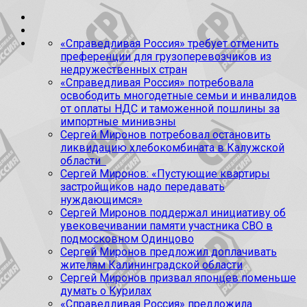
«Справедливая Россия» требует отменить
преференции для грузоперевозчиков из
недружественных стран
«Справедливая Россия» потребовала
освободить многодетные семьи и инвалидов
от оплаты НДС и таможенной пошлины за
импортные минивэны
Сергей Миронов потребовал остановить
ликвидацию хлебокомбината в Калужской
области
Сергей Миронов: «Пустующие квартиры
застройщиков надо передавать
нуждающимся»
Сергей Миронов поддержал инициативу об
увековечивании памяти участника СВО в
подмосковном Одинцово
Сергей Миронов предложил доплачивать
жителям Калининградской области
Сергей Миронов призвал японцев поменьше
думать о Курилах
«Справедливая Россия» предложила