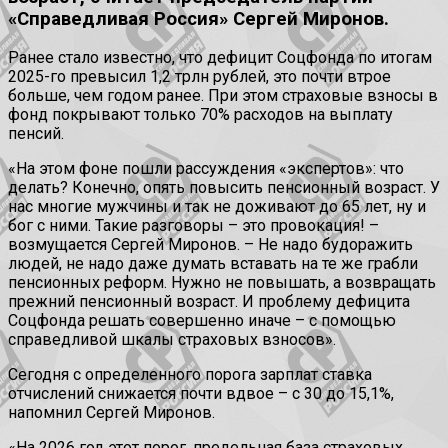
«Справедливая Россия» Сергей Миронов.
Ранее стало известно, что дефицит Соцфонда по итогам
2025-го превысил 1,2 трлн рублей, это почти втрое
больше, чем годом ранее. При этом страховые взносы в
фонд покрывают только 70% расходов на выплату
пенсий.
«На этом фоне пошли рассуждения «экспертов»: что
делать? Конечно, опять повысить пенсионный возраст. У
нас многие мужчины и так не доживают до 65 лет, ну и
бог с ними. Такие разговоры – это провокация! –
возмущается Сергей Миронов. – Не надо будоражить
людей, не надо даже думать вставать на те же грабли
пенсионных реформ. Нужно не повышать, а возвращать
прежний пенсионный возраст. И проблему дефицита
Соцфонда решать совершенно иначе – с помощью
справедливой шкалы страховых взносов».
Сегодня с определенного порога зарплат ставка
отчислений снижается почти вдвое – с 30 до 15,1%,
напомнил Сергей Миронов.
«На 2026 год этот порог, предельная база страховых