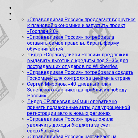
«Справедливая Россия» предлагает вернуться
к плановой экономике и запустить проект
«Госплан 2.0»
«Справедливая Россия» потребовала
оставить семье право выбирать форму
обучения детей
Лидер «Справедливой России» предложил
выдавать льготные кредиты под 2–3% для
пострадавших от ударов по Wildberries
«Справедливая Россия» потребовала создать
Госкомцен для контроля за ценами в стране
Сергей Миронов: «40-дневный план
Зеленского как никогда приблизил победу
России»
Лидер СР призвал кабмин оперативно
принять подзаконные акты для упрощенной
регистрации авто в новых регионах
«Справедливая Россия» предложила
увеличить доходы бюджета за счет
сверхбогачей
«Справедливая Россия» настаивает на