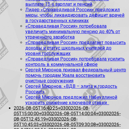
выплате 13-х зарплат и пенсий
Лидер «Справедливой России» предложил
меры, чтобы ликвидировать дефицит врачей
в государственных клиниках
«Справедливая Россия» потребовала
увеличить минимальную пенсию до 40% от
утраченного заработка
«Справедливая Россия» предлагает повысить
доходы и статус школьных учителей до
уровня госслужащих
«Справедливая Россия» потребовала усилить
контроль в коммунальной сфере
Сергей Миронов призвал федеральный центр
помочь городам Урала восстановить
очистные сооружения
Сергей Миронов: «ВДВ – элита и гордость
России!»
Сергей Миронов предложил Набиуллиной
ускорить снижение ключевой ставки
2026-08-05T16:40:25+0300
2026-08-
05T15:00:00+0300
2026-08-05T14:00:04+0300
2026-
08-05T12:45:19+0300
2026-08-
05T10:45:03+0300
2026-08-05T09:30:08+0300
2026-