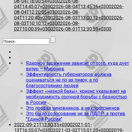
08-04T16:00:54+0300
2026-08-
04T14:45:07+0300
2026-08-04T13:45:16+0300
2026-
08-04T12:20:05+0300
2026-08-
04T11:20:40+0300
2026-08-03T13:00:12+0300
2026-
08-03T10:10:12+0300
2026-08-
02T10:00:39+0300
2026-08-01T12:30:59+0300
Ядерное заражение зависит от того, куда дует
ветер – Миронов
Эффективность губернаторов должна
оцениваться не по их пиару, а по
благосостоянию людей
Эффект «низкой базы»: кризис указывает на
необходимость срочной борьбы с бедностью
в России
Это провал чиновников, а не спортсменов
Это было голосование не за ЛДПР, а против
"Единой России"
2022-09-21T12:50:35+0300
2021-01-
13T16:55:07+0300
2021-03-02T15:01:20+0300
2019-