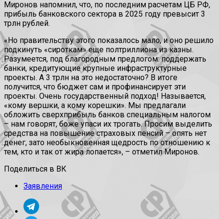
Миронов напомнил, что, по последним расчетам ЦБ РФ,
прибыль банковского сектора в 2025 году превысит 3
трлн рублей.
«Но правительству этого показалось мало, и оно решило
подкинуть «сироткам» еще полтриллиона из казны.
Разумеется, под благородным предлогом: поддержать
банки, кредитующие крупные инфраструктурные
проекты. А 3 трлн на это недостаточно? В итоге
получится, что бюджет сам и профинансирует эти
проекты. Очень государственный подход! Называется,
«кому вершки, а кому корешки». Мы предлагали
обложить сверхприбыль банков специальным налогом
– нам говорят, боже упаси их трогать. Просим выделить
средства на повышение страховых пенсий – опять нет
денег, зато необыкновенная щедрость по отношению к
тем, кто и так от жира лопается», – отметил Миронов.
Поделиться в ВК
Заявления