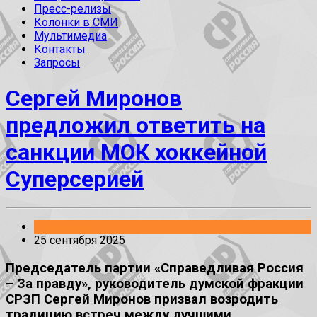
Пресс-релизы
Колонки в СМИ
Мультимедиа
Контакты
Запросы
Сергей Миронов
предложил ответить на
санкции МОК хоккейной
Суперсерией
Заявления
25 сентября 2025
Председатель партии «Справедливая Россия
– За правду», руководитель думской фракции
СРЗП Сергей Миронов призвал возродить
традицию встреч между лучшими