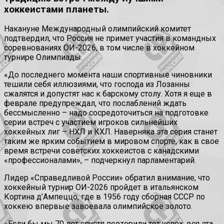
хоккеистами планеты.
Накануне Международный олимпийский комитет
подтвердил, что Россия не примет участия в командных
соревнованиях ОИ-2026, в том числе в хоккейном
турнире Олимпиады.
«До последнего момента наши спортивные чиновники
тешили себя иллюзиями, что господа из Лозанны
сжалятся и допустят нас к барскому столу. Хотя я еще в
феврале предупреждал, что послаблений ждать
бессмысленно – надо сосредоточиться на подготовке
серии встреч с участием игроков сильнейших
хоккейных лиг – НХЛ и КХЛ. Наверняка эта серия станет
таким же ярким событием в мировом спорте, как в свое
время встречи советских хоккеистов с канадскими
«профессионалами», – подчеркнул парламентарий.
Лидер «Справедливой России» обратил внимание, что
хоккейный турнир ОИ-2026 пройдет в итальянском
Кортина д’Ампеццо, где в 1956 году сборная СССР по
хоккею впервые завоевала олимпийское золото.
«Если бы мы 70 лет спустя повторили тот успех, вся эта