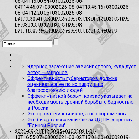
08-04T16:00:54+0300
2026-08-
04T14:45:07+0300
2026-08-04T13:45:16+0300
2026-
08-04T12:20:05+0300
2026-08-
04T11:20:40+0300
2026-08-03T13:00:12+0300
2026-
08-03T10:10:12+0300
2026-08-
02T10:00:39+0300
2026-08-01T12:30:59+0300
Ядерное заражение зависит от того, куда дует
ветер – Миронов
Эффективность губернаторов должна
оцениваться не по их пиару, а по
благосостоянию людей
Эффект «низкой базы»: кризис указывает на
необходимость срочной борьбы с бедностью
в России
Это провал чиновников, а не спортсменов
Это было голосование не за ЛДПР, а против
"Единой России"
2022-09-21T12:50:35+0300
2021-01-
13T16:55:07+0300
2021-03-02T15:01:20+0300
2019-