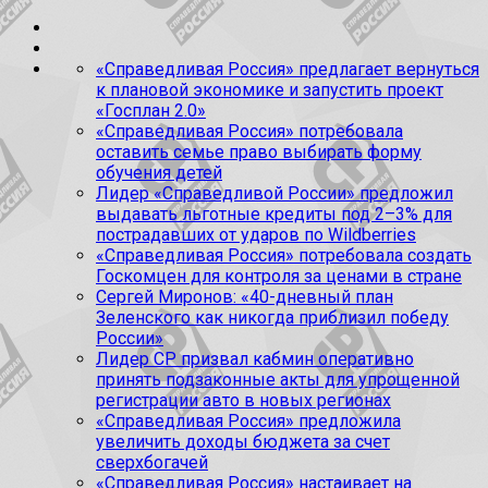
«Справедливая Россия» предлагает вернуться
к плановой экономике и запустить проект
«Госплан 2.0»
«Справедливая Россия» потребовала
оставить семье право выбирать форму
обучения детей
Лидер «Справедливой России» предложил
выдавать льготные кредиты под 2–3% для
пострадавших от ударов по Wildberries
«Справедливая Россия» потребовала создать
Госкомцен для контроля за ценами в стране
Сергей Миронов: «40-дневный план
Зеленского как никогда приблизил победу
России»
Лидер СР призвал кабмин оперативно
принять подзаконные акты для упрощенной
регистрации авто в новых регионах
«Справедливая Россия» предложила
увеличить доходы бюджета за счет
сверхбогачей
«Справедливая Россия» настаивает на