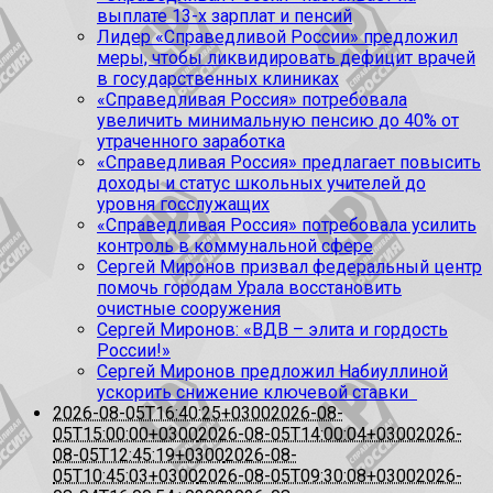
выплате 13-х зарплат и пенсий
Лидер «Справедливой России» предложил
меры, чтобы ликвидировать дефицит врачей
в государственных клиниках
«Справедливая Россия» потребовала
увеличить минимальную пенсию до 40% от
утраченного заработка
«Справедливая Россия» предлагает повысить
доходы и статус школьных учителей до
уровня госслужащих
«Справедливая Россия» потребовала усилить
контроль в коммунальной сфере
Сергей Миронов призвал федеральный центр
помочь городам Урала восстановить
очистные сооружения
Сергей Миронов: «ВДВ – элита и гордость
России!»
Сергей Миронов предложил Набиуллиной
ускорить снижение ключевой ставки
2026-08-05T16:40:25+0300
2026-08-
05T15:00:00+0300
2026-08-05T14:00:04+0300
2026-
08-05T12:45:19+0300
2026-08-
05T10:45:03+0300
2026-08-05T09:30:08+0300
2026-