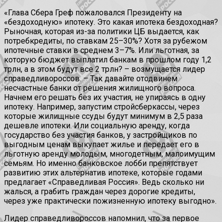
«Глава Сбера Греф пожаловался Президенту на
«бездоходную» ипотеку. Это какая ипотека бездоходная?
Рыночная, которая из-за политики ЦБ выдается, как
потребкредиты, по ставкам 25–30%? Хотя за рубежом
ипотечные ставки в среднем 3–7%. Или льготная, за
которую бюджет выплатил банкам в прошлом году 1,2
трлн, а в этом будут все 2 трлн? – возмущается лидер
справедливороссов. – Так давайте отодвинем
несчастные банки от решения жилищного вопроса.
Начнем его решать без их участия, не упираясь в одну
ипотеку. Например, запустим стройсберкассы, через
которые жилищные ссуды будут минимум в 2,5 раза
дешевле ипотеки. Или социальную аренду, когда
государство без участия банков, у застройщиков по
выгодным ценам выкупает жилье и передает его в
льготную аренду молодым, многодетным, малоимущим
семьям. Но именно банковское лобби препятствует
развитию этих альтернатив ипотеке, которые годами
предлагает «Справедливая Россия». Ведь сколько ни
жалься, а грабить граждан через дорогие кредиты,
через уже практически пожизненную ипотеку выгодно».
Лидер справедливороссов напомнил, что за первое