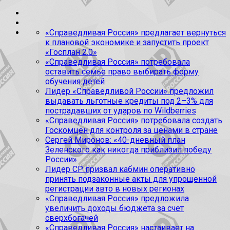
«Справедливая Россия» предлагает вернуться
к плановой экономике и запустить проект
«Госплан 2.0»
«Справедливая Россия» потребовала
оставить семье право выбирать форму
обучения детей
Лидер «Справедливой России» предложил
выдавать льготные кредиты под 2–3% для
пострадавших от ударов по Wildberries
«Справедливая Россия» потребовала создать
Госкомцен для контроля за ценами в стране
Сергей Миронов: «40-дневный план
Зеленского как никогда приблизил победу
России»
Лидер СР призвал кабмин оперативно
принять подзаконные акты для упрощенной
регистрации авто в новых регионах
«Справедливая Россия» предложила
увеличить доходы бюджета за счет
сверхбогачей
«Справедливая Россия» настаивает на