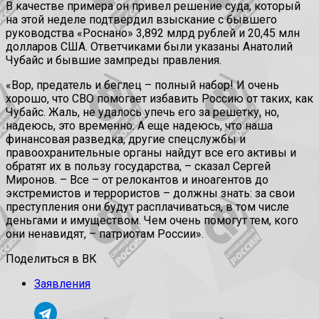
В качестве примера он привел решение суда, который
на этой неделе подтвердил взыскание с бывшего
руководства «Роснано» 3,892 млрд рублей и 20,45 млн
долларов США. Ответчиками были указаны Анатолий
Чубайс и бывшие зампреды правления.
«Вор, предатель и беглец – полный набор! И очень
хорошо, что СВО помогает избавить Россию от таких, как
Чубайс. Жаль, не удалось упечь его за решетку, но,
надеюсь, это временно. А еще надеюсь, что наша
финансовая разведка, другие спецслужбы и
правоохранительные органы найдут все его активы и
обратят их в пользу государства, – сказал Сергей
Миронов. – Все – от релокантов и иноагентов до
экстремистов и террористов – должны знать: за свои
преступления они будут расплачиваться, в том числе
деньгами и имуществом. Чем очень помогут тем, кого
они ненавидят, – патриотам России».
Поделиться в ВК
Заявления