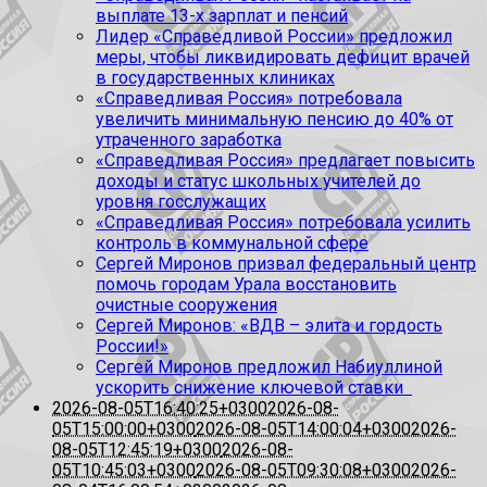
выплате 13-х зарплат и пенсий
Лидер «Справедливой России» предложил
меры, чтобы ликвидировать дефицит врачей
в государственных клиниках
«Справедливая Россия» потребовала
увеличить минимальную пенсию до 40% от
утраченного заработка
«Справедливая Россия» предлагает повысить
доходы и статус школьных учителей до
уровня госслужащих
«Справедливая Россия» потребовала усилить
контроль в коммунальной сфере
Сергей Миронов призвал федеральный центр
помочь городам Урала восстановить
очистные сооружения
Сергей Миронов: «ВДВ – элита и гордость
России!»
Сергей Миронов предложил Набиуллиной
ускорить снижение ключевой ставки
2026-08-05T16:40:25+0300
2026-08-
05T15:00:00+0300
2026-08-05T14:00:04+0300
2026-
08-05T12:45:19+0300
2026-08-
05T10:45:03+0300
2026-08-05T09:30:08+0300
2026-