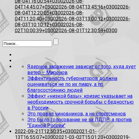
08-04T16:00:54+0300
2026-08-
04T14:45:07+0300
2026-08-04T13:45:16+0300
2026-
08-04T12:20:05+0300
2026-08-
04T11:20:40+0300
2026-08-03T13:00:12+0300
2026-
08-03T10:10:12+0300
2026-08-
02T10:00:39+0300
2026-08-01T12:30:59+0300
Ядерное заражение зависит от того, куда дует
ветер – Миронов
Эффективность губернаторов должна
оцениваться не по их пиару, а по
благосостоянию людей
Эффект «низкой базы»: кризис указывает на
необходимость срочной борьбы с бедностью
в России
Это провал чиновников, а не спортсменов
Это было голосование не за ЛДПР, а против
"Единой России"
2022-09-21T12:50:35+0300
2021-01-
13T16:55:07+0300
2021-03-02T15:01:20+0300
2019-