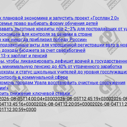
 плановой экономике и запустить проект «Госплан 2.0»
 семье право выбирать форму обучения детей
вать льготные кредиты под 2–3% для пострадавших от уда
оскомцен для контроля за ценами в стране
 как никогда приблизил победу России»
 подзаконные акты для упрощенной регистрации авто в но
 доходы бюджета за счет сверхбогачей
13-х зарплат и пенсий
, чтобы ликвидировать дефицит врачей в государственн
ь минимальную пенсию до 40% от утраченного заработка
доходы и статус школьных учителей до уровня госслужащи
контроль в коммунальной сфере
омочь городам Урала восстановить очистные сооружения
ии!»
рить снижение ключевой ставки
2026-08-05T14:00:04+0300
2026-08-05T12:45:19+0300
2026-0
04T13:45:16+0300
2026-08-04T12:20:05+0300
2026-08-04T11:
01T12:30:59+0300