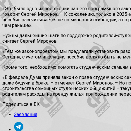
«Это было одно из положений нашего программного закон
говорит Сергей Миронов. – К сожалению, только в 2025-
пособие рассчитывается не по мизерной стипендии, а по
чем раньше».
Нужны дальнейшие шаги по поддержке родителей-студент
считает Сергей Миронов.
«Тем же законопроектом мы предлагали установить разов
Сегодня, с учетом инфляции, пособие должно быть не мен
Кроме того, необходимо помогать студенческим семьям 
«В феврале Дума приняла закон о праве студенческих се
даже будучи в браке, – отмечает Сергей Миронов. – Но п
строительства семейных студенческих общежитий – таку
родителям расходы на аренду жилья: при рождении первог
Поделиться в ВК
Заявления