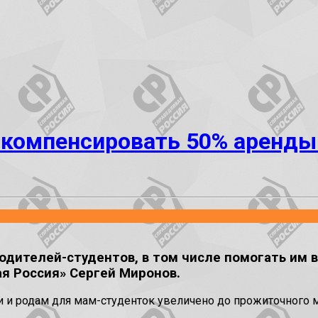
 компенсировать 50% аренды
дителей-студентов, в том числе помогать им 
я Россия» Сергей Миронов.
сти и родам для мам-студенток увеличено до прожиточног