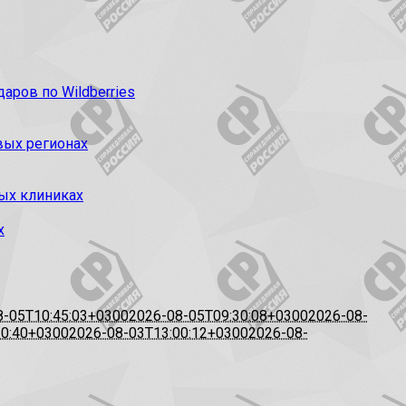
ров по Wildberries
вых регионах
ых клиниках
х
8-05T10:45:03+0300
2026-08-05T09:30:08+0300
2026-08-
20:40+0300
2026-08-03T13:00:12+0300
2026-08-