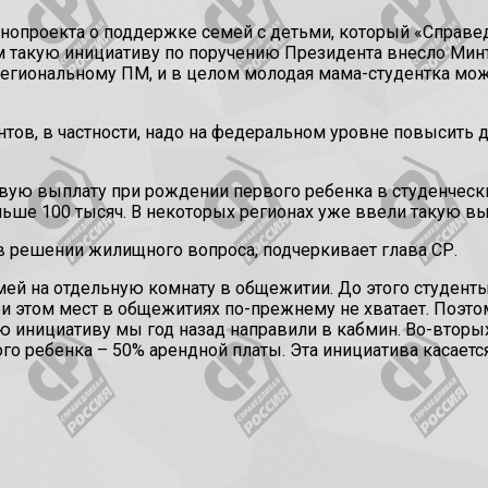
опроекта о поддержке семей с детьми, который «Справедл
м такую инициативу по поручению Президента внесло Минт
 региональному ПМ, и в целом молодая мама-студентка мож
ов, в частности, надо на федеральном уровне повысить 
ую выплату при рождении первого ребенка в студенческих 
ьше 100 тысяч. В некоторых регионах уже ввели такую вып
в решении жилищного вопроса, подчеркивает глава СР.
мей на отдельную комнату в общежитии. До этого студент
ри этом мест в общежитиях по-прежнему не хватает. Поэто
ю инициативу мы год назад направили в кабмин. Во-втор
о ребенка – 50% арендной платы. Эта инициатива касается