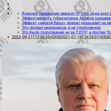
Ядерное заражение зависит от того, куда дует
Эффективность губернаторов должна оценивать
Эффект «низкой базы»: кризис указывает на н
Это провал чиновников, а не спортсменов
Это было голосование не за ЛДПР, а против "Е
2022-09-21T12:50:35+0300
2021-01-13T16:55:07+0300