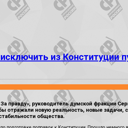
исключить из Конституции п
За правду», руководитель думской фракции Сер
бы отражали новую реальность, новые задачи, 
 стабильности общества.
е по подготовке поправок к Конституции. Прошло немного 