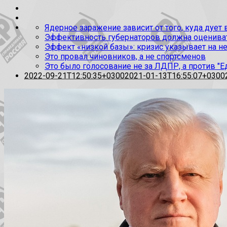
Ядерное заражение зависит от того, куда дует
Эффективность губернаторов должна оценивать
Эффект «низкой базы»: кризис указывает на н
Это провал чиновников, а не спортсменов
Это было голосование не за ЛДПР, а против "Е
2022-09-21T12:50:35+0300
2021-01-13T16:55:07+0300