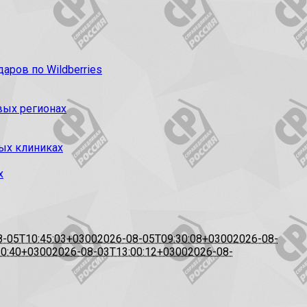
ров по Wildberries
вых регионах
ых клиниках
х
8-05T10:45:03+0300
2026-08-05T09:30:08+0300
2026-08-
20:40+0300
2026-08-03T13:00:12+0300
2026-08-