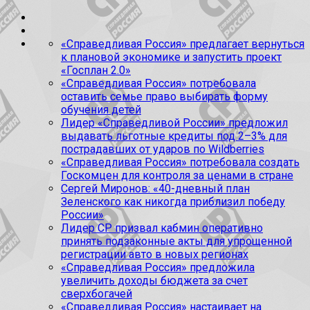
«Справедливая Россия» предлагает вернуться
к плановой экономике и запустить проект
«Госплан 2.0»
«Справедливая Россия» потребовала
оставить семье право выбирать форму
обучения детей
Лидер «Справедливой России» предложил
выдавать льготные кредиты под 2–3% для
пострадавших от ударов по Wildberries
«Справедливая Россия» потребовала создать
Госкомцен для контроля за ценами в стране
Сергей Миронов: «40-дневный план
Зеленского как никогда приблизил победу
России»
Лидер СР призвал кабмин оперативно
принять подзаконные акты для упрощенной
регистрации авто в новых регионах
«Справедливая Россия» предложила
увеличить доходы бюджета за счет
сверхбогачей
«Справедливая Россия» настаивает на