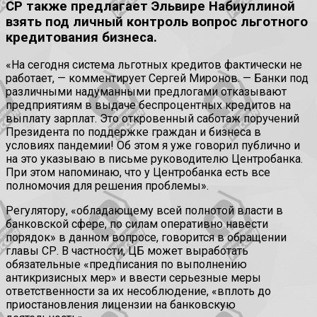
СР также предлагает Эльвире Набиуллиной
взять под личный контроль вопрос льготного
кредитования бизнеса.
«На сегодня система льготных кредитов фактически не
работает, — комментирует Сергей Миронов. — Банки под
различными надуманными предлогами отказывают
предприятиям в выдаче беспроцентных кредитов на
выплату зарплат. Это откровенный саботаж поручений
Президента по поддержке граждан и бизнеса в
условиях пандемии! Об этом я уже говорил публично и
на это указываю в письме руководителю Центробанка.
При этом напоминаю, что у Центробанка есть все
полномочия для решения проблемы».
Регулятору, «обладающему всей полнотой власти в
банковской сфере, по силам оперативно навести
порядок» в данном вопросе, говорится в обращении
главы СР. В частности, ЦБ может выработать
обязательные «предписания по выполнению
антикризисных мер» и ввести серьезные меры
ответственности за их несоблюдение, «вплоть до
приостановления лицензии на банковскую