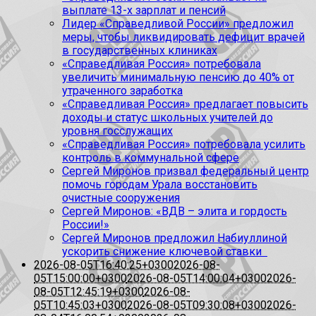
выплате 13-х зарплат и пенсий
Лидер «Справедливой России» предложил
меры, чтобы ликвидировать дефицит врачей
в государственных клиниках
«Справедливая Россия» потребовала
увеличить минимальную пенсию до 40% от
утраченного заработка
«Справедливая Россия» предлагает повысить
доходы и статус школьных учителей до
уровня госслужащих
«Справедливая Россия» потребовала усилить
контроль в коммунальной сфере
Сергей Миронов призвал федеральный центр
помочь городам Урала восстановить
очистные сооружения
Сергей Миронов: «ВДВ – элита и гордость
России!»
Сергей Миронов предложил Набиуллиной
ускорить снижение ключевой ставки
2026-08-05T16:40:25+0300
2026-08-
05T15:00:00+0300
2026-08-05T14:00:04+0300
2026-
08-05T12:45:19+0300
2026-08-
05T10:45:03+0300
2026-08-05T09:30:08+0300
2026-