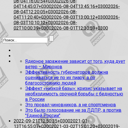
08-04T16:00:54+0300
2026-08-
04T14:45:07+0300
2026-08-04T13:45:16+0300
2026-
08-04T12:20:05+0300
2026-08-
04T11:20:40+0300
2026-08-03T13:00:12+0300
2026-
08-03T10:10:12+0300
2026-08-
02T10:00:39+0300
2026-08-01T12:30:59+0300
Ядерное заражение зависит от того, куда дует
ветер – Миронов
Эффективность губернаторов должна
оцениваться не по их пиару, а по
благосостоянию людей
Эффект «низкой базы»: кризис указывает на
необходимость срочной борьбы с бедностью
в России
Это провал чиновников, а не спортсменов
Это было голосование не за ЛДПР, а против
"Единой России"
2022-09-21T12:50:35+0300
2021-01-
13T16:55:07+0300
2021-03-02T15:01:20+0300
2019-