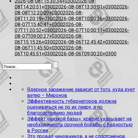
2026-08-08T15:30:34+0300
2026-08-
08T14:20:51+0300
2026-08-08T13:30:01+0300
2026-
08-08T12:20:09+0300
2026-08-
08T11:20:19+0300
2026-08-08T10:00:36+0300
2026-
08-07T15:40:41+0300
2026-08-
07T11:20:52+0300
2026-08-07T10:00:11+0300
2026-
08-07T09:00:27+0300
2026-08-
06T15:15:26+0300
2026-08-06T12:45:42+0300
2026-
08-06T11:45:50+0300
2026-08-
06T10:45:51+0300
2026-08-06T09:00:20+0300
Ядерное заражение зависит от того, куда дует
ветер – Миронов
Эффективность губернаторов должна
оцениваться не по их пиару, а по
благосостоянию людей
Эффект «низкой базы»: кризис указывает на
необходимость срочной борьбы с бедностью
в России
Это провал чиновников, а не спортсменов