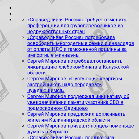
«Справедливая Россия» требует отменить
преференции для грузоперевозчиков из
недружественных стран
«Справедливая Россия» потребовала
освободить многодетные семьи и инвалидов
от оплаты НДС и таможенной пошлины за
импортные минивэны
Сергей Миронов потребовал остановить
ликвидацию хлебокомбината в Калужской
области
Сергей Миронов: «Пустующие квартиры
застройщиков надо передавать
нуждающимся»
Сергей Миронов поддержал инициативу об
увековечивании памяти участника СВО в
подмосковном Одинцово
Сергей Миронов предложил доплачивать
жителям Калининградской области
Сергей Миронов призвал японцев поменьше
думать о Курилах
«Справедливая Россия» предложила