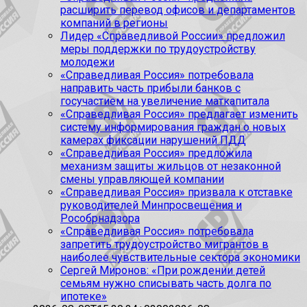
расширить перевод офисов и департаментов
компаний в регионы
Лидер «Справедливой России» предложил
меры поддержки по трудоустройству
молодежи
«Справедливая Россия» потребовала
направить часть прибыли банков с
госучастием на увеличение маткапитала
«Справедливая Россия» предлагает изменить
систему информирования граждан о новых
камерах фиксации нарушений ПДД
«Справедливая Россия» предложила
механизм защиты жильцов от незаконной
смены управляющей компании
«Справедливая Россия» призвала к отставке
руководителей Минпросвещения и
Рособрнадзора
«Справедливая Россия» потребовала
запретить трудоустройство мигрантов в
наиболее чувствительные сектора экономики
Сергей Миронов: «При рождении детей
семьям нужно списывать часть долга по
ипотеке»