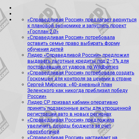
«Справедливая Россия» предлагает вернуться
к плановой экономике и запустить проект
«Госплан 2.0»
«Справедливая Россия» потребовала
оставить семье право выбирать форму
обучения детей
Лидер «Справедливой России» предложил
выдавать льготные кредиты под 2–3% для
пострадавших от ударов по Wildberries
«Справедливая Россия» потребовала создать
Госкомцен для контроля за ценами в стране
Сергей Миронов: «40-дневный план
Зеленского как никогда приблизил победу
России»
Лидер СР призвал кабмин оперативно
принять подзаконные акты для упрощенной
регистрации авто в новых регионах
«Справедливая Россия» предложила
увеличить доходы бюджета за счет
сверхбогачей
«Справедливая Россия» настаивает на