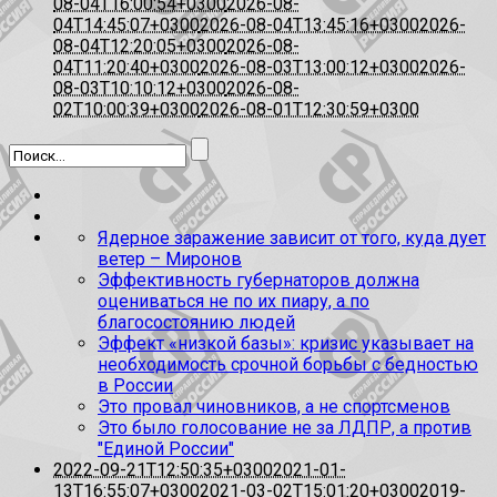
08-04T16:00:54+0300
2026-08-
04T14:45:07+0300
2026-08-04T13:45:16+0300
2026-
08-04T12:20:05+0300
2026-08-
04T11:20:40+0300
2026-08-03T13:00:12+0300
2026-
08-03T10:10:12+0300
2026-08-
02T10:00:39+0300
2026-08-01T12:30:59+0300
Ядерное заражение зависит от того, куда дует
ветер – Миронов
Эффективность губернаторов должна
оцениваться не по их пиару, а по
благосостоянию людей
Эффект «низкой базы»: кризис указывает на
необходимость срочной борьбы с бедностью
в России
Это провал чиновников, а не спортсменов
Это было голосование не за ЛДПР, а против
"Единой России"
2022-09-21T12:50:35+0300
2021-01-
13T16:55:07+0300
2021-03-02T15:01:20+0300
2019-