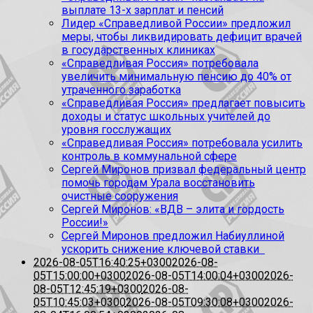
выплате 13-х зарплат и пенсий
Лидер «Справедливой России» предложил
меры, чтобы ликвидировать дефицит врачей
в государственных клиниках
«Справедливая Россия» потребовала
увеличить минимальную пенсию до 40% от
утраченного заработка
«Справедливая Россия» предлагает повысить
доходы и статус школьных учителей до
уровня госслужащих
«Справедливая Россия» потребовала усилить
контроль в коммунальной сфере
Сергей Миронов призвал федеральный центр
помочь городам Урала восстановить
очистные сооружения
Сергей Миронов: «ВДВ – элита и гордость
России!»
Сергей Миронов предложил Набиуллиной
ускорить снижение ключевой ставки
2026-08-05T16:40:25+0300
2026-08-
05T15:00:00+0300
2026-08-05T14:00:04+0300
2026-
08-05T12:45:19+0300
2026-08-
05T10:45:03+0300
2026-08-05T09:30:08+0300
2026-