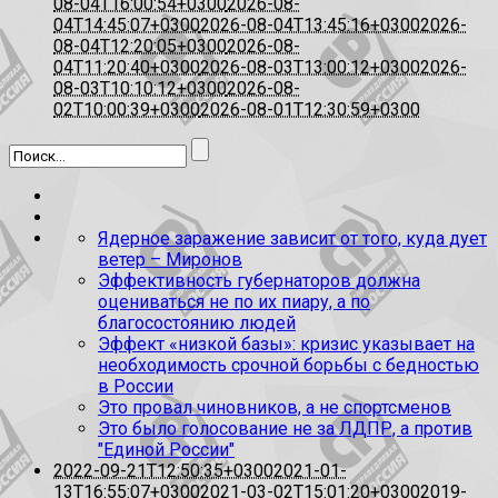
08-04T16:00:54+0300
2026-08-
04T14:45:07+0300
2026-08-04T13:45:16+0300
2026-
08-04T12:20:05+0300
2026-08-
04T11:20:40+0300
2026-08-03T13:00:12+0300
2026-
08-03T10:10:12+0300
2026-08-
02T10:00:39+0300
2026-08-01T12:30:59+0300
Ядерное заражение зависит от того, куда дует
ветер – Миронов
Эффективность губернаторов должна
оцениваться не по их пиару, а по
благосостоянию людей
Эффект «низкой базы»: кризис указывает на
необходимость срочной борьбы с бедностью
в России
Это провал чиновников, а не спортсменов
Это было голосование не за ЛДПР, а против
"Единой России"
2022-09-21T12:50:35+0300
2021-01-
13T16:55:07+0300
2021-03-02T15:01:20+0300
2019-