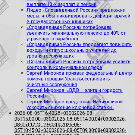
выплате 13-х зарплат и пенсий
Лидер «Справедливой России» предложил
меры, чтобы ликвидировать дефицит врачей
в государственных клиниках
«Справедливая Россия» потребовала
увеличить минимальную пенсию до 40% от
утраченного заработка
«Справедливая Россия» предлагает повысить
доходы и статус школьных учителей до
уровня госслужащих
«Справедливая Россия» потребовала усилить
контроль в коммунальной сфере
Сергей Миронов призвал федеральный центр
помочь городам Урала восстановить
очистные сооружения
Сергей Миронов: «ВДВ – элита и гордость
России!»
Сергей Миронов предложил Набиуллиной
ускорить снижение ключевой ставки
2026-08-05T16:40:25+0300
2026-08-
05T15:00:00+0300
2026-08-05T14:00:04+0300
2026-
08-05T12:45:19+0300
2026-08-
05T10:45:03+0300
2026-08-05T09:30:08+0300
2026-