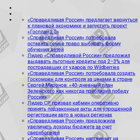
«Справедливая Россия» предлагает вернуться
к плановой экономике и запустить проект
«Госплан 2.0»
«Справедливая Россия» потребовала
оставить семье право выбирать форму
обучения детей
Лидер «Справедливой России» предложил
выдавать льготные кредиты под 2–3% для
пострадавших от ударов по Wildberries
«Справедливая Россия» потребовала создать
Госкомцен для контроля за ценами в стране
Сергей Миронов: «40-дневный план
Зеленского как никогда приблизил победу
России»
Лидер СР призвал кабмин оперативно
принять подзаконные акты для упрощенной
регистрации авто в новых регионах
«Справедливая Россия» предложила
увеличить доходы бюджета за счет
сверхбогачей
«Справедливая Россия» настаивает на