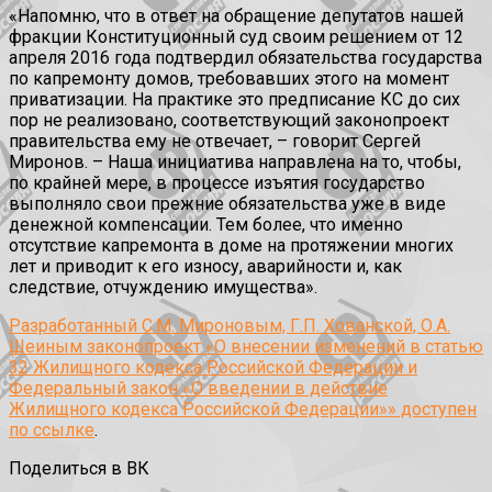
«Напомню, что в ответ на обращение депутатов нашей
фракции Конституционный суд своим решением от 12
апреля 2016 года подтвердил обязательства государства
по капремонту домов, требовавших этого на момент
приватизации. На практике это предписание КС до сих
пор не реализовано, соответствующий законопроект
правительства ему не отвечает, – говорит Сергей
Миронов. – Наша инициатива направлена на то, чтобы,
по крайней мере, в процессе изъятия государство
выполняло свои прежние обязательства уже в виде
денежной компенсации. Тем более, что именно
отсутствие капремонта в доме на протяжении многих
лет и приводит к его износу, аварийности и, как
следствие, отчуждению имущества».
Разработанный С.М. Мироновым, Г.П. Хованской, О.А.
Шеиным законопроект «О внесении изменений в статью
32 Жилищного кодекса Российской Федерации и
Федеральный закон «О введении в действие
Жилищного кодекса Российской Федерации»» доступен
по ссылке
.
Поделиться в ВК