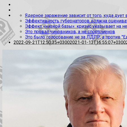
Ядерное заражение зависит от того, куда дует
Эффективность губернаторов должна оценивать
Эффект «низкой базы»: кризис указывает на н
Это провал чиновников, а не спортсменов
Это было голосование не за ЛДПР, а против "Е
2022-09-21T12:50:35+0300
2021-01-13T16:55:07+0300