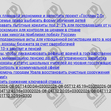
 плановой экономике и запустить проект «Госплан 2.0»
 семье право выбирать форму обучения детей
вать льготные кредиты под 2–3% для пострадавших от уда
оскомцен для контроля за ценами в стране
 как никогда приблизил победу России»
 подзаконные акты для упрощенной регистрации авто в но
 доходы бюджета за счет сверхбогачей
13-х зарплат и пенсий
, чтобы ликвидировать дефицит врачей в государственн
ь минимальную пенсию до 40% от утраченного заработка
доходы и статус школьных учителей до уровня госслужащи
контроль в коммунальной сфере
омочь городам Урала восстановить очистные сооружения
ии!»
рить снижение ключевой ставки
2026-08-05T14:00:04+0300
2026-08-05T12:45:19+0300
2026-0
04T13:45:16+0300
2026-08-04T12:20:05+0300
2026-08-04T11:
01T12:30:59+0300