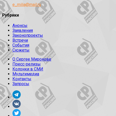
e_milia@mail.ru
Рубрики
Анонсы
Заявления
Законопроекты
Встречи
События
Сюжеты
О Сергее Миронове
Пресс-релизы
Колонки в СМИ
Мультимедиа
Контакты
Запросы