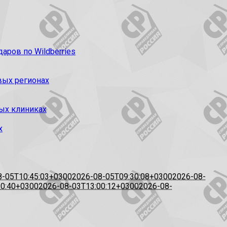
ров по Wildberries
вых регионах
ых клиниках
х
8-05T10:45:03+0300
2026-08-05T09:30:08+0300
2026-08-
20:40+0300
2026-08-03T13:00:12+0300
2026-08-