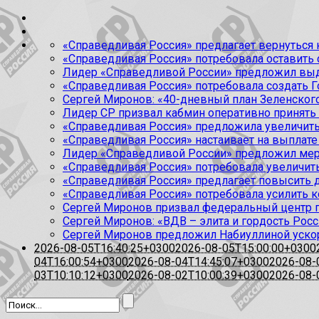
«Справедливая Россия» предлагает вернуться к
«Справедливая Россия» потребовала оставить
Лидер «Справедливой России» предложил выда
«Справедливая Россия» потребовала создать Г
Сергей Миронов: «40-дневный план Зеленского
Лидер СР призвал кабмин оперативно принять
«Справедливая Россия» предложила увеличить
«Справедливая Россия» настаивает на выплате 
Лидер «Справедливой России» предложил меры
«Справедливая Россия» потребовала увеличит
«Справедливая Россия» предлагает повысить 
«Справедливая Россия» потребовала усилить 
Сергей Миронов призвал федеральный центр п
Сергей Миронов: «ВДВ – элита и гордость Росс
Сергей Миронов предложил Набиуллиной уско
2026-08-05T16:40:25+0300
2026-08-05T15:00:00+0300
04T16:00:54+0300
2026-08-04T14:45:07+0300
2026-08-
03T10:10:12+0300
2026-08-02T10:00:39+0300
2026-08-