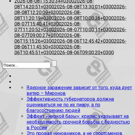
2026-08-08T15:30:34+0300
2026-08-
08T14:20:51+0300
2026-08-08T13:30:01+0300
2026-
08-08T12:20:09+0300
2026-08-
08T11:20:19+0300
2026-08-08T10:00:36+0300
2026-
08-07T15:40:41+0300
2026-08-
07T11:20:52+0300
2026-08-07T10:00:11+0300
2026-
08-07T09:00:27+0300
2026-08-
06T15:15:26+0300
2026-08-06T12:45:42+0300
2026-
08-06T11:45:50+0300
2026-08-
06T10:45:51+0300
2026-08-06T09:00:20+0300
Ядерное заражение зависит от того, куда дует
ветер – Миронов
Эффективность губернаторов должна
оцениваться не по их пиару, а по
благосостоянию людей
Эффект «низкой базы»: кризис указывает на
необходимость срочной борьбы с бедностью
в России
Это провал чиновников, а не спортсменов