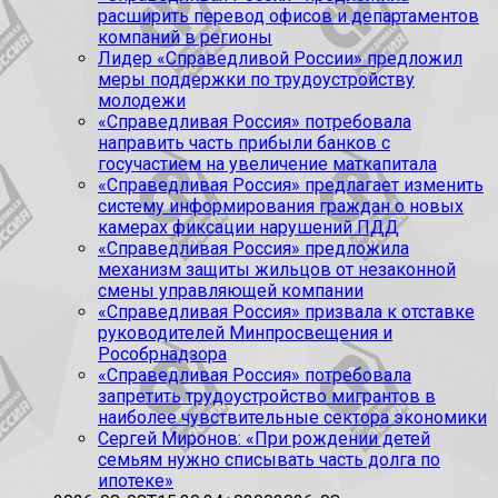
расширить перевод офисов и департаментов
компаний в регионы
Лидер «Справедливой России» предложил
меры поддержки по трудоустройству
молодежи
«Справедливая Россия» потребовала
направить часть прибыли банков с
госучастием на увеличение маткапитала
«Справедливая Россия» предлагает изменить
систему информирования граждан о новых
камерах фиксации нарушений ПДД
«Справедливая Россия» предложила
механизм защиты жильцов от незаконной
смены управляющей компании
«Справедливая Россия» призвала к отставке
руководителей Минпросвещения и
Рособрнадзора
«Справедливая Россия» потребовала
запретить трудоустройство мигрантов в
наиболее чувствительные сектора экономики
Сергей Миронов: «При рождении детей
семьям нужно списывать часть долга по
ипотеке»