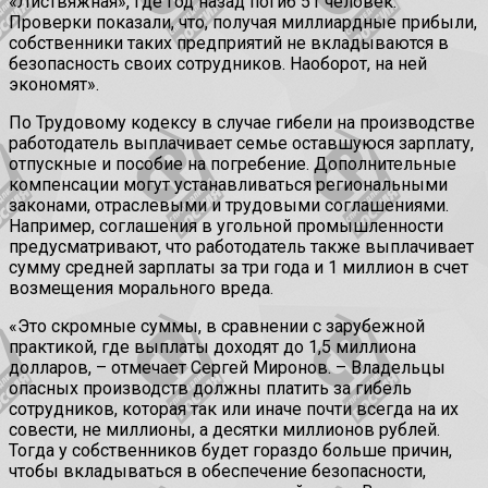
«Листвяжная», где год назад погиб 51 человек.
Проверки показали, что, получая миллиардные прибыли,
собственники таких предприятий не вкладываются в
безопасность своих сотрудников. Наоборот, на ней
экономят».
По Трудовому кодексу в случае гибели на производстве
работодатель выплачивает семье оставшуюся зарплату,
отпускные и пособие на погребение. Дополнительные
компенсации могут устанавливаться региональными
законами, отраслевыми и трудовыми соглашениями.
Например, соглашения в угольной промышленности
предусматривают, что работодатель также выплачивает
сумму средней зарплаты за три года и 1 миллион в счет
возмещения морального вреда.
«Это скромные суммы, в сравнении с зарубежной
практикой, где выплаты доходят до 1,5 миллиона
долларов, – отмечает Сергей Миронов. – Владельцы
опасных производств должны платить за гибель
сотрудников, которая так или иначе почти всегда на их
совести, не миллионы, а десятки миллионов рублей.
Тогда у собственников будет гораздо больше причин,
чтобы вкладываться в обеспечение безопасности,