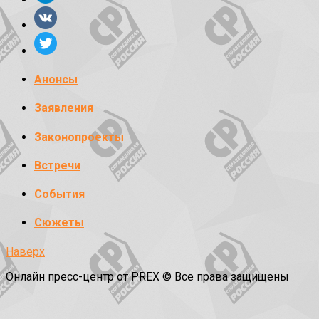
Анонсы
Заявления
Законопроекты
Встречи
События
Сюжеты
Наверх
Онлайн пресс-центр от PREX © Все права защищены