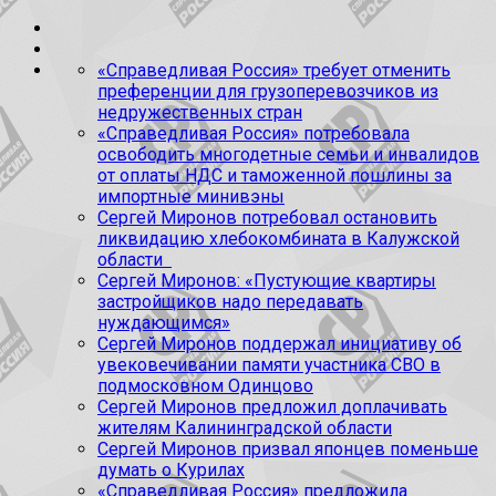
«Справедливая Россия» требует отменить
преференции для грузоперевозчиков из
недружественных стран
«Справедливая Россия» потребовала
освободить многодетные семьи и инвалидов
от оплаты НДС и таможенной пошлины за
импортные минивэны
Сергей Миронов потребовал остановить
ликвидацию хлебокомбината в Калужской
области
Сергей Миронов: «Пустующие квартиры
застройщиков надо передавать
нуждающимся»
Сергей Миронов поддержал инициативу об
увековечивании памяти участника СВО в
подмосковном Одинцово
Сергей Миронов предложил доплачивать
жителям Калининградской области
Сергей Миронов призвал японцев поменьше
думать о Курилах
«Справедливая Россия» предложила