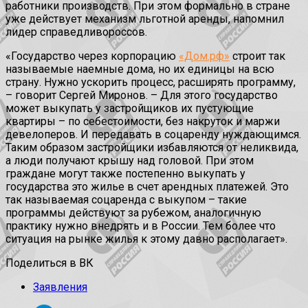
работники производств. При этом формально в стране
уже действует механизм льготной аренды, напомнил
лидер справедливороссов.
«Государство через корпорацию
«Дом.рф»
строит так
называемые наемные дома, но их единицы на всю
страну. Нужно ускорить процесс, расширять программу,
– говорит Сергей Миронов. – Для этого государство
может выкупать у застройщиков их пустующие
квартиры – по себестоимости, без накруток и маржи
девелоперов. И передавать в соцаренду нуждающимся.
Таким образом застройщики избавляются от неликвида,
а люди получают крышу над головой. При этом
граждане могут также постепенно выкупать у
государства это жилье в счет арендных платежей. Это
так называемая соцаренда с выкупом – такие
программы действуют за рубежом, аналогичную
практику нужно внедрять и в России. Тем более что
ситуация на рынке жилья к этому давно располагает».
Поделиться в ВК
Заявления