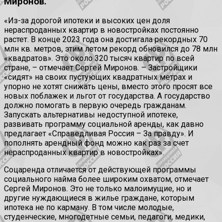
Миронов.
«Из-за дорогой ипотеки и высоких цен доля
нераспроданных квартир в новостройках постоянно
растет. В конце 2023 года она достигала рекордных 70
млн кв. метров, этим летом рекорд обновился до 78 млн
«квадратов». Это около 320 тысяч квартир по всей
стране, – отмечает Сергей Миронов. – Застройщики
«сидят» на своих пустующих квадратных метрах и
упорно не хотят снижать цены, вместо этого просят все
новых поблажек и льгот от государства. А государство
должно помогать в первую очередь гражданам.
Запускать альтернативы недоступной ипотеке,
развивать программу социальной аренды, как давно
предлагает «Справедливая Россия – За правду». И
пополнять арендный фонд можно как раз за счет
нераспроданных квартир в новостройках».
Соцаренда отличается от действующей программы
социального найма более широким охватом, отмечает
Сергей Миронов. Это не только малоимущие, но и
другие нуждающиеся в жилье граждане, которым
ипотека не по карману. В том числе молодые,
студенческие, многодетные семьи, педагоги, медики,