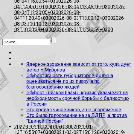
08-04T16:00:54+0300
2026-08-
04T14:45:07+0300
2026-08-04T13:45:16+0300
2026-
08-04T12:20:05+0300
2026-08-
04T11:20:40+0300
2026-08-03T13:00:12+0300
2026-
08-03T10:10:12+0300
2026-08-
02T10:00:39+0300
2026-08-01T12:30:59+0300
Ядерное заражение зависит от того, куда дует
ветер – Миронов
Эффективность губернаторов должна
оцениваться не по их пиару, а по
благосостоянию людей
Эффект «низкой базы»: кризис указывает на
необходимость срочной борьбы с бедностью
в России
Это провал чиновников, а не спортсменов
Это было голосование не за ЛДПР, а против
"Единой России"
2022-09-21T12:50:35+0300
2021-01-
13T16:55:07+0300
2021-03-02T15:01:20+0300
2019-