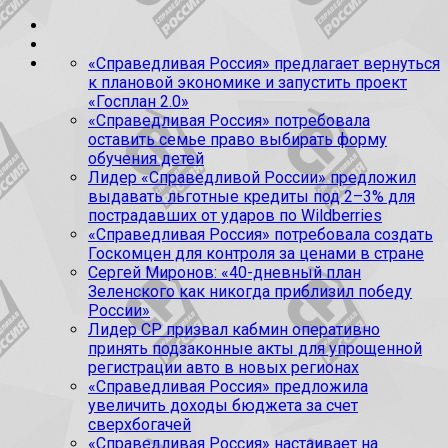
«Справедливая Россия» предлагает вернуться
к плановой экономике и запустить проект
«Госплан 2.0»
«Справедливая Россия» потребовала
оставить семье право выбирать форму
обучения детей
Лидер «Справедливой России» предложил
выдавать льготные кредиты под 2–3% для
пострадавших от ударов по Wildberries
«Справедливая Россия» потребовала создать
Госкомцен для контроля за ценами в стране
Сергей Миронов: «40-дневный план
Зеленского как никогда приблизил победу
России»
Лидер СР призвал кабмин оперативно
принять подзаконные акты для упрощенной
регистрации авто в новых регионах
«Справедливая Россия» предложила
увеличить доходы бюджета за счет
сверхбогачей
«Справедливая Россия» настаивает на