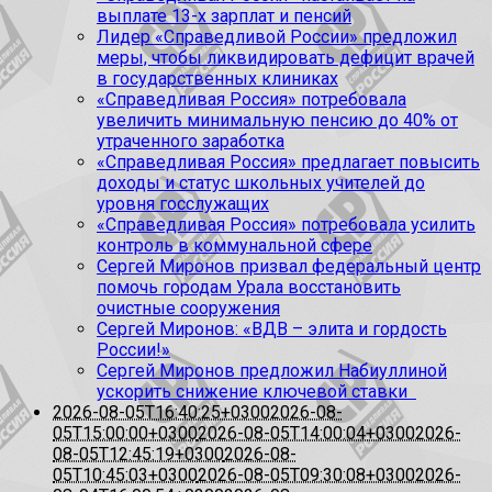
выплате 13-х зарплат и пенсий
Лидер «Справедливой России» предложил
меры, чтобы ликвидировать дефицит врачей
в государственных клиниках
«Справедливая Россия» потребовала
увеличить минимальную пенсию до 40% от
утраченного заработка
«Справедливая Россия» предлагает повысить
доходы и статус школьных учителей до
уровня госслужащих
«Справедливая Россия» потребовала усилить
контроль в коммунальной сфере
Сергей Миронов призвал федеральный центр
помочь городам Урала восстановить
очистные сооружения
Сергей Миронов: «ВДВ – элита и гордость
России!»
Сергей Миронов предложил Набиуллиной
ускорить снижение ключевой ставки
2026-08-05T16:40:25+0300
2026-08-
05T15:00:00+0300
2026-08-05T14:00:04+0300
2026-
08-05T12:45:19+0300
2026-08-
05T10:45:03+0300
2026-08-05T09:30:08+0300
2026-