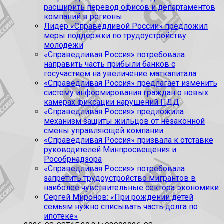
расширить перевод офисов и департаментов
компаний в регионы
Лидер «Справедливой России» предложил
меры поддержки по трудоустройству
молодежи
«Справедливая Россия» потребовала
направить часть прибыли банков с
госучастием на увеличение маткапитала
«Справедливая Россия» предлагает изменить
систему информирования граждан о новых
камерах фиксации нарушений ПДД
«Справедливая Россия» предложила
механизм защиты жильцов от незаконной
смены управляющей компании
«Справедливая Россия» призвала к отставке
руководителей Минпросвещения и
Рособрнадзора
«Справедливая Россия» потребовала
запретить трудоустройство мигрантов в
наиболее чувствительные сектора экономики
Сергей Миронов: «При рождении детей
семьям нужно списывать часть долга по
ипотеке»