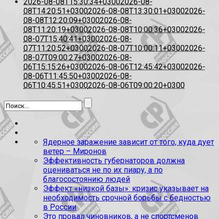
2026-08-08T15:30:34+0300
2026-08-
08T14:20:51+0300
2026-08-08T13:30:01+0300
2026-
08-08T12:20:09+0300
2026-08-
08T11:20:19+0300
2026-08-08T10:00:36+0300
2026-
08-07T15:40:41+0300
2026-08-
07T11:20:52+0300
2026-08-07T10:00:11+0300
2026-
08-07T09:00:27+0300
2026-08-
06T15:15:26+0300
2026-08-06T12:45:42+0300
2026-
08-06T11:45:50+0300
2026-08-
06T10:45:51+0300
2026-08-06T09:00:20+0300
Ядерное заражение зависит от того, куда дует
ветер – Миронов
Эффективность губернаторов должна
оцениваться не по их пиару, а по
благосостоянию людей
Эффект «низкой базы»: кризис указывает на
необходимость срочной борьбы с бедностью
в России
Это провал чиновников, а не спортсменов