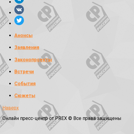
Анонсы
Заявления
Законопроекты
Встречи
События
Сюжеты
Наверх
Онлайн пресс-центр от PREX © Все права защищены