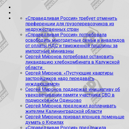
«Справедливая Россия» требует отменить
преференции для грузоперевозчиков из
недружественных стран
«Справедливая Россия» потребовала
освободить многодетные семьи и инвалидов
от оплаты НДС и таможенной пошлины за
импортные минивэны
Сергей Миронов потребовал остановить
ликвидацию хлебокомбината в Калужской
области
Сергей Миронов: «Пустующие квартиры
застройщиков надо передавать
нуждающимся»
Сергей Миронов поддержал инициативу об
увековечивании памяти участника СВО в
подмосковном Одинцово
Сергей Миронов предложил доплачивать
жителям Калининградской области
Сергей Миронов призвал японцев поменьше
думать о Курилах
«Справедливая Россия» предложила