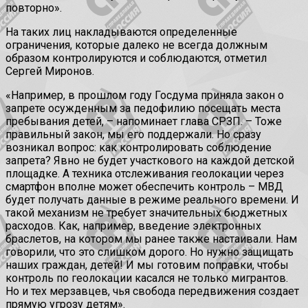
повторно».
На таких лиц накладываются определенные
ограничения, которые далеко не всегда должным
образом контролируются и соблюдаются, отметил
Сергей Миронов.
«Например, в прошлом году Госдума приняла закон о
запрете осужденным за педофилию посещать места
пребывания детей, – напоминает глава СРЗП. – Тоже
правильный закон, мы его поддержали. Но сразу
возникал вопрос: как контролировать соблюдение
запрета? Явно не будет участкового на каждой детской
площадке. А техника отслеживания геолокации через
смартфон вполне может обеспечить контроль – МВД
будет получать данные в режиме реального времени. И
такой механизм не требует значительных бюджетных
расходов. Как, например, введение электронных
браслетов, на котором мы ранее также настаивали. Нам
говорили, что это слишком дорого. Но нужно защищать
наших граждан, детей! И мы готовим поправки, чтобы
контроль по геолокации касался не только мигрантов.
Но и тех мерзавцев, чья свобода передвижения создает
прямую угрозу детям».