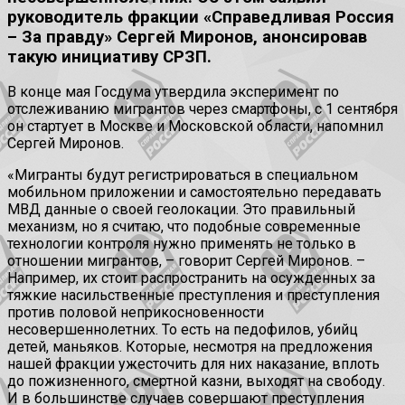
руководитель фракции «Справедливая Россия
– За правду» Сергей Миронов, анонсировав
такую инициативу СРЗП.
В конце мая Госдума утвердила эксперимент по
отслеживанию мигрантов через смартфоны, с 1 сентября
он стартует в Москве и Московской области, напомнил
Сергей Миронов.
«Мигранты будут регистрироваться в специальном
мобильном приложении и самостоятельно передавать
МВД данные о своей геолокации. Это правильный
механизм, но я считаю, что подобные современные
технологии контроля нужно применять не только в
отношении мигрантов, – говорит Сергей Миронов. –
Например, их стоит распространить на осужденных за
тяжкие насильственные преступления и преступления
против половой неприкосновенности
несовершеннолетних. То есть на педофилов, убийц
детей, маньяков. Которые, несмотря на предложения
нашей фракции ужесточить для них наказание, вплоть
до пожизненного, смертной казни, выходят на свободу.
И в большинстве случаев совершают преступления