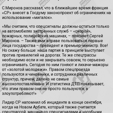
С.Миронов рассказал, что в ближайшее время фракция
«СР» внесет в Госдуму законопроект об ограничениях на
использование «мигалок».
«Мы считаем, что спецсигналы должны остаться только
на автомобилях экстренных служб – «скорой»,
пожарных, полицейских машинах, – поясняет Сергей
Миронов. – Также ими вправе пользоваться первые
лица государства – президент и премьер-министр. Все!
Но скажу больше: наша партия в принципе выступает
против привилегий на дорогах. Те же спецтрассы
необходимо если и не закрывать совсем, то серьезно
ограничивать. Сегодня по ним гоняют и лихачи-мажоры
от «золотой молодежи». Правом спецпроезда
пользуются и чиновники, и сотрудники различных
структур, причем, далеко не самые
высокопоставленные. И статистика ДТП показывает,
что этим правом они не просто пользуются, а
злоупотребляют!»
Лидер СР напомнил об инциденте в конце сентября,
когда на Новом Арбате, который также считается
спецтрассой, машина со спецсигналами и «особыми