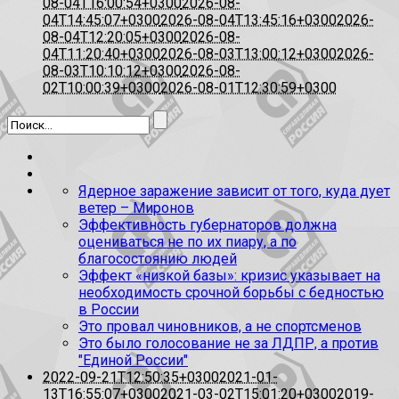
08-04T16:00:54+0300
2026-08-
04T14:45:07+0300
2026-08-04T13:45:16+0300
2026-
08-04T12:20:05+0300
2026-08-
04T11:20:40+0300
2026-08-03T13:00:12+0300
2026-
08-03T10:10:12+0300
2026-08-
02T10:00:39+0300
2026-08-01T12:30:59+0300
Ядерное заражение зависит от того, куда дует
ветер – Миронов
Эффективность губернаторов должна
оцениваться не по их пиару, а по
благосостоянию людей
Эффект «низкой базы»: кризис указывает на
необходимость срочной борьбы с бедностью
в России
Это провал чиновников, а не спортсменов
Это было голосование не за ЛДПР, а против
"Единой России"
2022-09-21T12:50:35+0300
2021-01-
13T16:55:07+0300
2021-03-02T15:01:20+0300
2019-