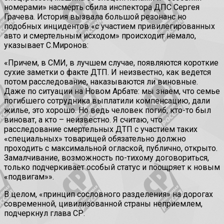
номерами» насмерть сбила инспектора ДПС Сергея
Грачева. История вызвала большой резонанс но
подобных инцидентов «с участием привилегированных
авто и смертельным исходом» происходит немало,
указывает С.Миронов:
«Причем, в СМИ, в лучшем случае, появляются короткие
сухие заметки о факте ДТП. И неизвестно, как ведется
потом расследование, наказываются ли виновные.
Даже по ситуации на Новом Арбате: мы знаем, что семье
погибшего сотрудника выплатили компенсацию, дали
жилье, это хорошо. Но ведь человек погиб, кто-то был
виноват, а кто – неизвестно. Я считаю, что
расследование смертельных ДТП с участием таких
«специальных» товарищей обязательно должно
проходить с максимальной оглаской, публично, открыто.
Замалчивание, возможность по-тихому договориться,
только подчеркивает особый статус и поощряет к новым
«подвигам»».
В целом, «принцип сословного разделения» на дорогах
современной, цивилизованной страны неприемлем,
подчеркнул глава СР.