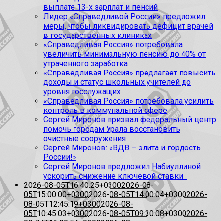
выплате 13-х зарплат и пенсий
Лидер «Справедливой России» предложил
меры, чтобы ликвидировать дефицит врачей
в государственных клиниках
«Справедливая Россия» потребовала
увеличить минимальную пенсию до 40% от
утраченного заработка
«Справедливая Россия» предлагает повысить
доходы и статус школьных учителей до
уровня госслужащих
«Справедливая Россия» потребовала усилить
контроль в коммунальной сфере
Сергей Миронов призвал федеральный центр
помочь городам Урала восстановить
очистные сооружения
Сергей Миронов: «ВДВ – элита и гордость
России!»
Сергей Миронов предложил Набиуллиной
ускорить снижение ключевой ставки
2026-08-05T16:40:25+0300
2026-08-
05T15:00:00+0300
2026-08-05T14:00:04+0300
2026-
08-05T12:45:19+0300
2026-08-
05T10:45:03+0300
2026-08-05T09:30:08+0300
2026-