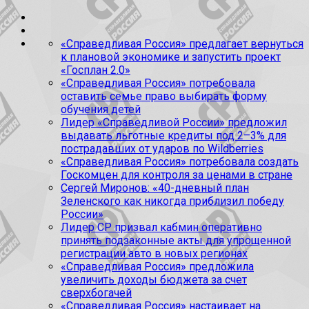
«Справедливая Россия» предлагает вернуться
к плановой экономике и запустить проект
«Госплан 2.0»
«Справедливая Россия» потребовала
оставить семье право выбирать форму
обучения детей
Лидер «Справедливой России» предложил
выдавать льготные кредиты под 2–3% для
пострадавших от ударов по Wildberries
«Справедливая Россия» потребовала создать
Госкомцен для контроля за ценами в стране
Сергей Миронов: «40-дневный план
Зеленского как никогда приблизил победу
России»
Лидер СР призвал кабмин оперативно
принять подзаконные акты для упрощенной
регистрации авто в новых регионах
«Справедливая Россия» предложила
увеличить доходы бюджета за счет
сверхбогачей
«Справедливая Россия» настаивает на