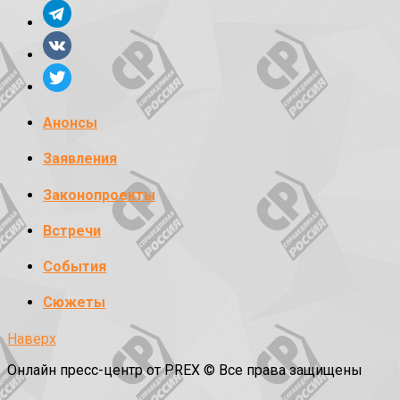
Анонсы
Заявления
Законопроекты
Встречи
События
Сюжеты
Наверх
Онлайн пресс-центр от PREX © Все права защищены