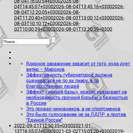
08-04T16:00:54+0300
2026-08-
04T14:45:07+0300
2026-08-04T13:45:16+0300
2026-
08-04T12:20:05+0300
2026-08-
04T11:20:40+0300
2026-08-03T13:00:12+0300
2026-
08-03T10:10:12+0300
2026-08-
02T10:00:39+0300
2026-08-01T12:30:59+0300
Ядерное заражение зависит от того, куда дует
ветер – Миронов
Эффективность губернаторов должна
оцениваться не по их пиару, а по
благосостоянию людей
Эффект «низкой базы»: кризис указывает на
необходимость срочной борьбы с бедностью
в России
Это провал чиновников, а не спортсменов
Это было голосование не за ЛДПР, а против
"Единой России"
2022-09-21T12:50:35+0300
2021-01-
13T16:55:07+0300
2021-03-02T15:01:20+0300
2019-