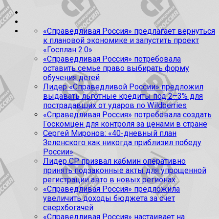
«Справедливая Россия» предлагает вернуться
к плановой экономике и запустить проект
«Госплан 2.0»
«Справедливая Россия» потребовала
оставить семье право выбирать форму
обучения детей
Лидер «Справедливой России» предложил
выдавать льготные кредиты под 2–3% для
пострадавших от ударов по Wildberries
«Справедливая Россия» потребовала создать
Госкомцен для контроля за ценами в стране
Сергей Миронов: «40-дневный план
Зеленского как никогда приблизил победу
России»
Лидер СР призвал кабмин оперативно
принять подзаконные акты для упрощенной
регистрации авто в новых регионах
«Справедливая Россия» предложила
увеличить доходы бюджета за счет
сверхбогачей
«Справедливая Россия» настаивает на