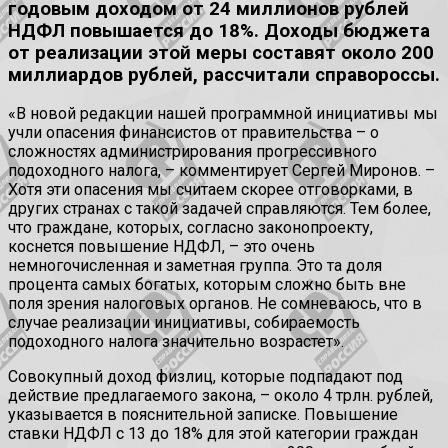
годовым доходом от 24 миллионов рублей
НДФЛ повышается до 18%. Доходы бюджета
от реализации этой меры составят около 200
миллиардов рублей, рассчитали справороссы.
«В новой редакции нашей программной инициативы мы
учли опасения финансистов от правительства – о
сложностях администрирования прогрессивного
подоходного налога, – комментирует Сергей Миронов. –
Хотя эти опасения мы считаем скорее отговорками, в
других странах с такой задачей справляются. Тем более,
что граждане, которых, согласно законопроекту,
коснется повышение НДФЛ, – это очень
немногочисленная и заметная группа. Это та доля
процента самых богатых, которым сложно быть вне
поля зрения налоговых органов. Не сомневаюсь, что в
случае реализации инициативы, собираемость
подоходного налога значительно возрастет».
Совокупный доход физлиц, которые подпадают под
действие предлагаемого закона, – около 4 трлн. рублей,
указывается в пояснительной записке. Повышение
ставки НДФЛ с 13 до 18% для этой категории граждан