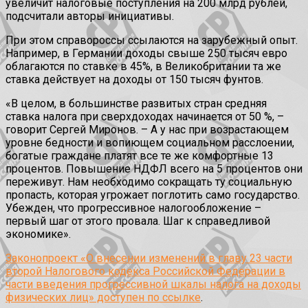
увеличит налоговые поступления на 200 млрд рублей,
подсчитали авторы инициативы.
При этом справороссы ссылаются на зарубежный опыт.
Например, в Германии доходы свыше 250 тысяч евро
облагаются по ставке в 45%, в Великобритании та же
ставка действует на доходы от 150 тысяч фунтов.
«В целом, в большинстве развитых стран средняя
ставка налога при сверхдоходах начинается от 50 %, –
говорит Сергей Миронов. – А у нас при возрастающем
уровне бедности и вопиющем социальном расслоении,
богатые граждане платят все те же комфортные 13
процентов. Повышение НДФЛ всего на 5 процентов они
переживут. Нам необходимо сокращать ту социальную
пропасть, которая угрожает поглотить само государство.
Убежден, что прогрессивное налогообложение –
первый шаг от этого провала. Шаг к справедливой
экономике».
Законопроект «О внесении изменений в главу 23 части
второй Налогового кодекса Российской Федерации в
части введения прогрессивной шкалы налога на доходы
физических лиц» доступен по ссылке
.