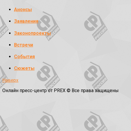
Анонсы
Заявления
Законопроекты
Встречи
События
Сюжеты
Наверх
Онлайн пресс-центр от PREX © Все права защищены