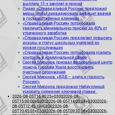
выплате 13-х зарплат и пенсий
Лидер «Справедливой России» предложил
меры, чтобы ликвидировать дефицит врачей
в государственных клиниках
«Справедливая Россия» потребовала
увеличить минимальную пенсию до 40% от
утраченного заработка
«Справедливая Россия» предлагает повысить
доходы и статус школьных учителей до
уровня госслужащих
«Справедливая Россия» потребовала усилить
контроль в коммунальной сфере
Сергей Миронов призвал федеральный центр
помочь городам Урала восстановить
очистные сооружения
Сергей Миронов: «ВДВ – элита и гордость
России!»
Сергей Миронов предложил Набиуллиной
ускорить снижение ключевой ставки
2026-08-05T16:40:25+0300
2026-08-
05T15:00:00+0300
2026-08-05T14:00:04+0300
2026-
08-05T12:45:19+0300
2026-08-
05T10:45:03+0300
2026-08-05T09:30:08+0300
2026-