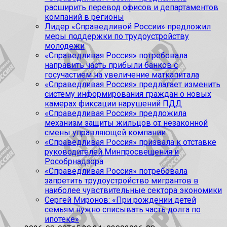
расширить перевод офисов и департаментов
компаний в регионы
Лидер «Справедливой России» предложил
меры поддержки по трудоустройству
молодежи
«Справедливая Россия» потребовала
направить часть прибыли банков с
госучастием на увеличение маткапитала
«Справедливая Россия» предлагает изменить
систему информирования граждан о новых
камерах фиксации нарушений ПДД
«Справедливая Россия» предложила
механизм защиты жильцов от незаконной
смены управляющей компании
«Справедливая Россия» призвала к отставке
руководителей Минпросвещения и
Рособрнадзора
«Справедливая Россия» потребовала
запретить трудоустройство мигрантов в
наиболее чувствительные сектора экономики
Сергей Миронов: «При рождении детей
семьям нужно списывать часть долга по
ипотеке»