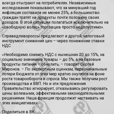
всегда отыграют на потребителях. Независимые
исследования показывают, что за минувший год
инфляция составила не менее 25%, а большинство
граждан тратят на продукты почти половину своих
доходов. В этой ситуации полагаться исключительно на
«свободную волю» торговцев просто недопустимо».
Справедливороссы предлагают и другой, налоговый
инструмент снижения цен – через понижение ставки
НДС.
«Необходимо снизить НДС с нынешних 20 до 15%, на
социально значимые товары – до 5%, а на базовые
продукты питания – обнулить, – говорит Сергей
Миронов. – По экспертным оценкам, первоначальные
потери бюджета от этих мер кратно окупятся на фоне
роста товарооборота и спроса. Мы также получим рост
производства и ВВП. Но и эти предложения
Правительство игнорирует, отказываясь регулировать
цены волевыми, эффективными законодательными
решениями. Наша фракция продолжит настаивать на
этих инициативах».
Поделиться в ВК