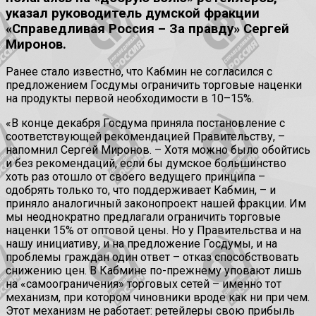
указал руководитель думской фракции
«Справедливая Россия – За правду» Сергей
Миронов.
Ранее стало известно, что Кабмин не согласился с
предложением Госдумы ограничить торговые наценки
на продукты первой необходимости в 10–15%.
«В конце декабря Госдума приняла постановление с
соответствующей рекомендацией Правительству, –
напомнил Сергей Миронов. – Хотя можно было обойтись
и без рекомендаций, если бы думское большинство
хоть раз отошло от своего ведущего принципа –
одобрять только то, что поддерживает Кабмин, – и
приняло аналогичный законопроект нашей фракции. Им
мы неоднократно предлагали ограничить торговые
наценки 15% от оптовой цены. Но у Правительства и на
нашу инициативу, и на предложение Госдумы, и на
проблемы граждан один ответ – отказ способствовать
снижению цен. В Кабмине по-прежнему уповают лишь
на «самоограничения» торговых сетей – именно тот
механизм, при котором чиновники вроде как ни при чем.
Этот механизм не работает: ретейлеры свою прибыль