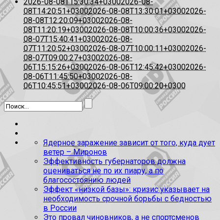
2026-08-08T15:30:34+0300
2026-08-
08T14:20:51+0300
2026-08-08T13:30:01+0300
2026-
08-08T12:20:09+0300
2026-08-
08T11:20:19+0300
2026-08-08T10:00:36+0300
2026-
08-07T15:40:41+0300
2026-08-
07T11:20:52+0300
2026-08-07T10:00:11+0300
2026-
08-07T09:00:27+0300
2026-08-
06T15:15:26+0300
2026-08-06T12:45:42+0300
2026-
08-06T11:45:50+0300
2026-08-
06T10:45:51+0300
2026-08-06T09:00:20+0300
Ядерное заражение зависит от того, куда дует
ветер – Миронов
Эффективность губернаторов должна
оцениваться не по их пиару, а по
благосостоянию людей
Эффект «низкой базы»: кризис указывает на
необходимость срочной борьбы с бедностью
в России
Это провал чиновников, а не спортсменов