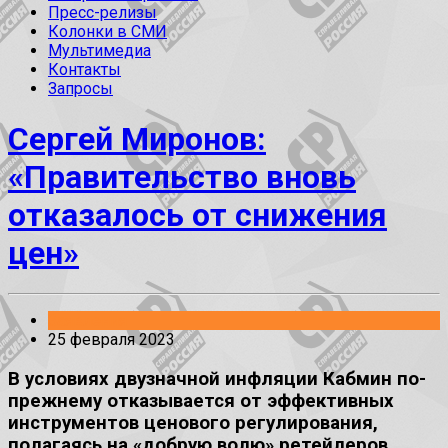
Пресс-релизы
Колонки в СМИ
Мультимедиа
Контакты
Запросы
Сергей Миронов:
«Правительство вновь
отказалось от снижения
цен»
Заявления
25 февраля 2023
В условиях двузначной инфляции Кабмин по-
прежнему отказывается от эффективных
инструментов ценового регулирования,
полагаясь на «добрую волю» ретейлеров,