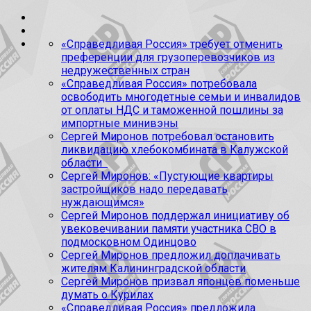
«Справедливая Россия» требует отменить
преференции для грузоперевозчиков из
недружественных стран
«Справедливая Россия» потребовала
освободить многодетные семьи и инвалидов
от оплаты НДС и таможенной пошлины за
импортные минивэны
Сергей Миронов потребовал остановить
ликвидацию хлебокомбината в Калужской
области
Сергей Миронов: «Пустующие квартиры
застройщиков надо передавать
нуждающимся»
Сергей Миронов поддержал инициативу об
увековечивании памяти участника СВО в
подмосковном Одинцово
Сергей Миронов предложил доплачивать
жителям Калининградской области
Сергей Миронов призвал японцев поменьше
думать о Курилах
«Справедливая Россия» предложила