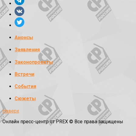
Анонсы
Заявления
Законопроекты
Встречи
События
Сюжеты
Наверх
Онлайн пресс-центр от PREX © Все права защищены