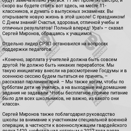
будут замечательно учиться. 11 лет пролетят быстро, и
скоро вы будете стоять вот здесь, на месте 11-
классников, и думать о выпускных экзаменах. Вы
открываете новую жизнь в этой школе! С праздником!
С Днем знаний! Счастья, здоровья, отличной учебы и
отличных результатов! Полный вперед! Ура!» – сказал
Сергей Миронов, обращаясь к учащимся.
Отдельно лидер СРЗП остановился на вопросах
поддержки педагогов.
«Конечно, зарплата у учителей должна быть совсем
другой. Не должно быть никаких переработок. Мы
такую инициативу внесли на рассмотрение Госдумы и в
осеннюю сессию будем пытаться ее принять, –
рассказал парламентарий. – Мы также хотим, чтобы по
субботам дети не учились, а на выходные им домашние
задания не задавали. Чтобы бесплатное горячее питание
было для всех школьников, не важно, из какого они
класса».
Сергей Миронов также поблагодарил руководство
школы за внимание к участникам специальной военной
операции, в частности к военнослужащим гвардейского
полка 1429, шефство над которым с 2022 года взяла