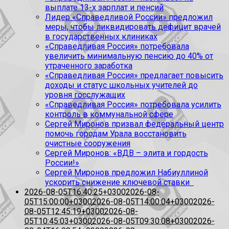
выплате 13-х зарплат и пенсий
Лидер «Справедливой России» предложил
меры, чтобы ликвидировать дефицит врачей
в государственных клиниках
«Справедливая Россия» потребовала
увеличить минимальную пенсию до 40% от
утраченного заработка
«Справедливая Россия» предлагает повысить
доходы и статус школьных учителей до
уровня госслужащих
«Справедливая Россия» потребовала усилить
контроль в коммунальной сфере
Сергей Миронов призвал федеральный центр
помочь городам Урала восстановить
очистные сооружения
Сергей Миронов: «ВДВ – элита и гордость
России!»
Сергей Миронов предложил Набиуллиной
ускорить снижение ключевой ставки
2026-08-05T16:40:25+0300
2026-08-
05T15:00:00+0300
2026-08-05T14:00:04+0300
2026-
08-05T12:45:19+0300
2026-08-
05T10:45:03+0300
2026-08-05T09:30:08+0300
2026-