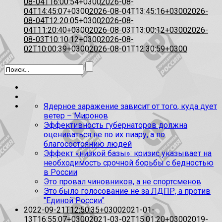
08-04T16:00:54+0300
2026-08-
04T14:45:07+0300
2026-08-04T13:45:16+0300
2026-
08-04T12:20:05+0300
2026-08-
04T11:20:40+0300
2026-08-03T13:00:12+0300
2026-
08-03T10:10:12+0300
2026-08-
02T10:00:39+0300
2026-08-01T12:30:59+0300
Ядерное заражение зависит от того, куда дует
ветер – Миронов
Эффективность губернаторов должна
оцениваться не по их пиару, а по
благосостоянию людей
Эффект «низкой базы»: кризис указывает на
необходимость срочной борьбы с бедностью
в России
Это провал чиновников, а не спортсменов
Это было голосование не за ЛДПР, а против
"Единой России"
2022-09-21T12:50:35+0300
2021-01-
13T16:55:07+0300
2021-03-02T15:01:20+0300
2019-