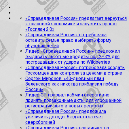
«Справедливая Россия» предлагает вернуться
к плановой экономике и запустить проект
«Госплан 2.0»
«Справедливая Россия» потребовала
оставить семье право выбирать форму
обучения детей
Лидер «Справедливой России» предложил
выдавать льготные кредиты под 2–3% для
пострадавших от ударов по Wildberries
«Справедливая Россия» потребовала создать
Госкомцен для контроля за ценами в стране
Сергей Миронов: «40-дневный план
Зеленского как никогда приблизил победу
России»
Лидер СР призвал кабмин оперативно
принять подзаконные акты для упрощенной
регистрации авто в новых регионах
«Справедливая Россия» предложила
увеличить доходы бюджета за счет
сверхбогачей
«Справедливая Россия» настаивает на