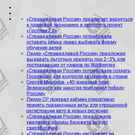
«Справедливая Россия» предлагает вернуться
к плановой экономике и запустить проект
«Госплан 2.0»
«Справедливая Россия» потребовала
оставить семье право выбирать форму
обучения детей
Лидер «Справедливой России» предложил
выдавать льготные кредиты под 2–3% для
пострадавших от ударов по Wildberries
«Справедливая Россия» потребовала создать
Госкомцен для контроля за ценами в стране
Сергей Миронов: «40-дневный план
Зеленского как никогда приблизил победу
России»
Лидер СР призвал кабмин оперативно
принять подзаконные акты для упрощенной
регистрации авто в новых регионах
«Справедливая Россия» предложила
увеличить доходы бюджета за счет
сверхбогачей
«Справедливая Россия» настаивает на