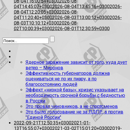
08-04T16:00:54+0300
2026-08-
04T14:45:07+0300
2026-08-04T13:45:16+0300
2026-
08-04T12:20:05+0300
2026-08-
04T11:20:40+0300
2026-08-03T13:00:12+0300
2026-
08-03T10:10:12+0300
2026-08-
02T10:00:39+0300
2026-08-01T12:30:59+0300
Ядерное заражение зависит от того, куда дует
ветер – Миронов
Эффективность губернаторов должна
оцениваться не по их пиару, а по
благосостоянию людей
Эффект «низкой базы»: кризис указывает на
необходимость срочной борьбы с бедностью
в России
Это провал чиновников, а не спортсменов
Это было голосование не за ЛДПР, а против
"Единой России"
2022-09-21T12:50:35+0300
2021-01-
13T16:55:07+0300
2021-03-02T15:01:20+0300
2019-