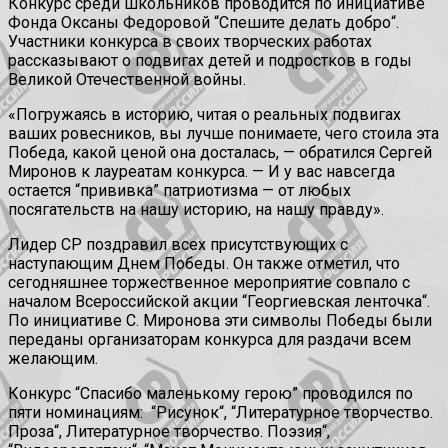
Конкурс среди школьников проводится по инициативе
Фонда Оксаны Федоровой “Спешите делать добро“.
Участники конкурса в своих творческих работах
рассказывают о подвигах детей и подростков в годы
Великой Отечественной войны.
«Погружаясь в историю, читая о реальных подвигах
ваших ровесников, вы лучше понимаете, чего стоила эта
Победа, какой ценой она досталась, — обратился Сергей
Миронов к лауреатам конкурса. — И у вас навсегда
остается “прививка” патриотизма — от любых
посягательств на нашу историю, на нашу правду».
Лидер СР поздравил всех присутствующих с
наступающим Днем Победы. Он также отметил, что
сегодняшнее торжественное мероприятие совпало с
началом Всероссийской акции “Георгиевская ленточка“.
По инициативе С. Миронова эти символы Победы были
переданы организаторам конкурса для раздачи всем
желающим.
Конкурс “Спасибо маленькому герою” проводился по
пяти номинациям:
“Рисунок“, “Литературное творчество.
Проза“, Литературное творчество. Поэзия“,