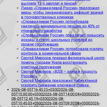
выплате 13-х зарплат и пенсий
Лидер «Справедливой России» предложил
меры, чтобы ликвидировать дефицит врачей
в государственных клиниках
«Справедливая Россия» потребовала
увеличить минимальную пенсию до 40% от
утраченного заработка
«Справедливая Россия» предлагает повысить
доходы и статус школьных учителей до
уровня госслужащих
«Справедливая Россия» потребовала усилить
контроль в коммунальной сфере
Сергей Миронов призвал федеральный центр
помочь городам Урала восстановить
очистные сооружения
Сергей Миронов: «ВДВ – элита и гордость
России!»
Сергей Миронов предложил Набиуллиной
ускорить снижение ключевой ставки
2026-08-05T16:40:25+0300
2026-08-
05T15:00:00+0300
2026-08-05T14:00:04+0300
2026-
08-05T12:45:19+0300
2026-08-
05T10:45:03+0300
2026-08-05T09:30:08+0300
2026-