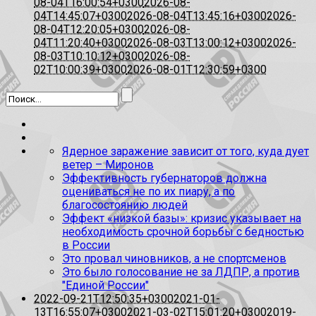
08-04T16:00:54+0300
2026-08-
04T14:45:07+0300
2026-08-04T13:45:16+0300
2026-
08-04T12:20:05+0300
2026-08-
04T11:20:40+0300
2026-08-03T13:00:12+0300
2026-
08-03T10:10:12+0300
2026-08-
02T10:00:39+0300
2026-08-01T12:30:59+0300
Ядерное заражение зависит от того, куда дует
ветер – Миронов
Эффективность губернаторов должна
оцениваться не по их пиару, а по
благосостоянию людей
Эффект «низкой базы»: кризис указывает на
необходимость срочной борьбы с бедностью
в России
Это провал чиновников, а не спортсменов
Это было голосование не за ЛДПР, а против
"Единой России"
2022-09-21T12:50:35+0300
2021-01-
13T16:55:07+0300
2021-03-02T15:01:20+0300
2019-