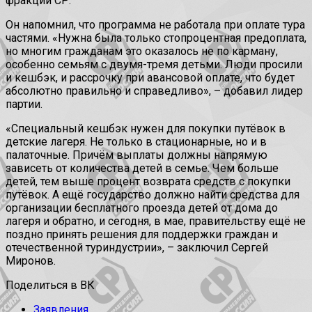
фракции СР.
Он напомнил, что программа не работала при оплате тура
частями. «Нужна была только стопроцентная предоплата,
но многим гражданам это оказалось не по карману,
особенно семьям с двумя-тремя детьми. Люди просили
и кешбэк, и рассрочку при авансовой оплате, что будет
абсолютно правильно и справедливо», – добавил лидер
партии.
«Специальный кешбэк нужен для покупки путёвок в
детские лагеря. Не только в стационарные, но и в
палаточные. Причём выплаты должны напрямую
зависеть от количества детей в семье. Чем больше
детей, тем выше процент возврата средств с покупки
путёвок. А ещё государство должно найти средства для
организации бесплатного проезда детей от дома до
лагеря и обратно, и сегодня, в мае, правительству ещё не
поздно принять решения для поддержки граждан и
отечественной туриндустрии», – заключил Сергей
Миронов.
Поделиться в ВК
Заявления