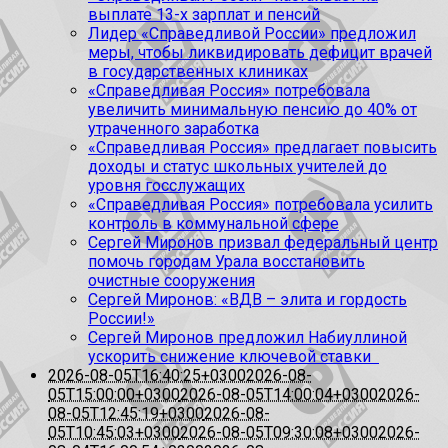
выплате 13-х зарплат и пенсий
Лидер «Справедливой России» предложил
меры, чтобы ликвидировать дефицит врачей
в государственных клиниках
«Справедливая Россия» потребовала
увеличить минимальную пенсию до 40% от
утраченного заработка
«Справедливая Россия» предлагает повысить
доходы и статус школьных учителей до
уровня госслужащих
«Справедливая Россия» потребовала усилить
контроль в коммунальной сфере
Сергей Миронов призвал федеральный центр
помочь городам Урала восстановить
очистные сооружения
Сергей Миронов: «ВДВ – элита и гордость
России!»
Сергей Миронов предложил Набиуллиной
ускорить снижение ключевой ставки
2026-08-05T16:40:25+0300
2026-08-
05T15:00:00+0300
2026-08-05T14:00:04+0300
2026-
08-05T12:45:19+0300
2026-08-
05T10:45:03+0300
2026-08-05T09:30:08+0300
2026-