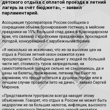
детского отдыха с оплатой проезда в летний
лагерь за счёт бюджета», – заявил
парламентарий.
Ассоциация туроператоров России сообщила о
сокращении объёма бронирования гостиниц в майские
праздники на 15%. Большой спад даже в Краснодарском
крае, что связано с короткими праздниками, прохладной
погодой, конкуренцией с зарубежными турами.
«Я нисколько не исключаю, что из-за высоких цен на
отдых в России летний сезон окажется хуже
прошлогоднего. Свободных денег у людей по большей
части нет, стоимость туров запредельная, на
самостоятельной поездке сильно не сэкономишь, да и
цены на билеты, проживание, питание так бьют по
карманам, что проще остаться в душном городе или в
лучшем случае провести лето на даче», – заявил Сергей
Миронов.
«Представители туротрасли всегда находят этому
объяснение. Говорят, что отдых в России не может быть
недорогим из-за больших налогов, инфляции, высокого
спроса, короткого туристического сезона, нехватки