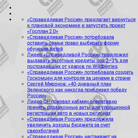
«Справедливая Россия» предлагает вернуться
к плановой экономике и запустить проект
«Госплан 2.0»
«Справедливая Россия» потребовала
оставить семье право выбирать форму
обучения детей
Лидер «Справедливой России» предложил
выдавать льготные кредиты под 2–3% для
пострадавших от ударов по Wildberries
«Справедливая Россия» потребовала создать
Госкомцен для контроля за ценами в стране
Сергей Миронов: «40-дневный план
Зеленского как никогда приблизил победу
России»
Лидер СР призвал кабмин оперативно
принять подзаконные акты для упрощенной
регистрации авто в новых регионах
«Справедливая Россия» предложила
увеличить доходы бюджета за счет
сверхбогачей
«Справедливая Россия» настаивает на