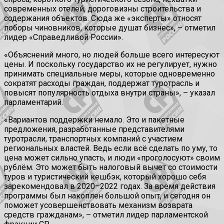
современных отелей, дороговизны строительства и
содержания объектов. Сюда же «эксперты» относят
поборы чиновников, которые душат бизнес», – отметил
лидер «Справедливой России».
«Объяснений много, но людей больше всего интересуют
цены. И поскольку государство их не регулирует, нужно
принимать специальные меры, которые одновременно
сократят расходы граждан, поддержат туротрасль и
повысят популярность отдыха внутри страны», – указал
парламентарий.
«Вариантов поддержки немало. Это и пакетные
предложения, разработанные представителями
туротрасли, транспортных компаний с участием
региональных властей. Ведь если всё сделать по уму, то
цена может сильно упасть, и люди «проголосуют» своим
рублём. Это может быть налоговый вычет со стоимости
туров и туристический кешбэк, который хорошо себя
зарекомендовал в 2020–2022 годах. За время действия
программы был накоплен большой опыт, и сегодня он
поможет усовершенствовать механизм возврата
средств гражданам», – отметил лидер парламентской