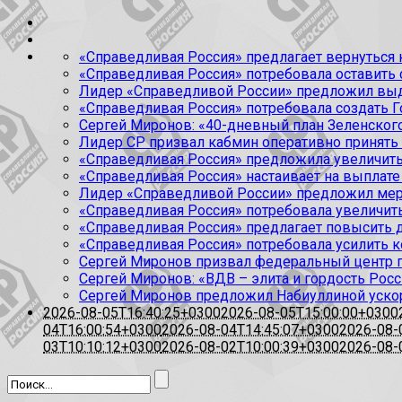
«Справедливая Россия» предлагает вернуться к
«Справедливая Россия» потребовала оставить
Лидер «Справедливой России» предложил выда
«Справедливая Россия» потребовала создать Г
Сергей Миронов: «40-дневный план Зеленского
Лидер СР призвал кабмин оперативно принять
«Справедливая Россия» предложила увеличить
«Справедливая Россия» настаивает на выплате 
Лидер «Справедливой России» предложил меры
«Справедливая Россия» потребовала увеличит
«Справедливая Россия» предлагает повысить 
«Справедливая Россия» потребовала усилить 
Сергей Миронов призвал федеральный центр п
Сергей Миронов: «ВДВ – элита и гордость Росс
Сергей Миронов предложил Набиуллиной уско
2026-08-05T16:40:25+0300
2026-08-05T15:00:00+0300
04T16:00:54+0300
2026-08-04T14:45:07+0300
2026-08-
03T10:10:12+0300
2026-08-02T10:00:39+0300
2026-08-