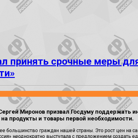
ал принять срочные меры для
ти»
Сергей Миронов призвал Госдуму поддержать и
 на продукты и товары первой необходимости.
щее большинство граждан нашей страны. Это рост цен на 
оссия» неоднократно выступала с предложением создать е