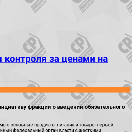
 контроля за ценами на
нициативу фракции о введении обязательного
самые основные продукты питания и товары первой
диный федеральный орган власти с жесткими