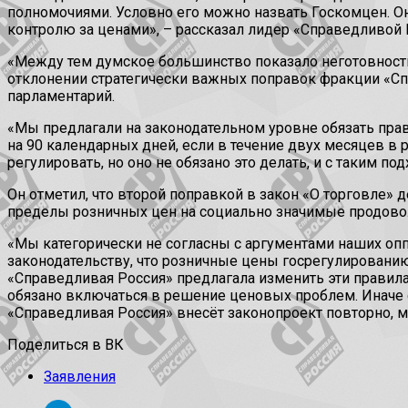
полномочиями. Условно его можно назвать Госкомцен. О
контролю за ценами», – рассказал лидер «Справедливой 
«Между тем думское большинство показало неготовнос
отклонении стратегически важных поправок фракции «Спр
парламентарий.
«Мы предлагали на законодательном уровне обязать пра
на 90 календарных дней, если в течение двух месяцев в 
регулировать, но оно не обязано это делать, и с таким п
Он отметил, что второй поправкой в закон «О торговле
пределы розничных цен на социально значимые продово
«Мы категорически не согласны с аргументами наших оп
законодательству, что розничные цены госрегулированию
«Справедливая Россия» предлагала изменить эти правила
обязано включаться в решение ценовых проблем. Иначе 
«Справедливая Россия» внесёт законопроект повторно, 
Поделиться в ВК
Заявления