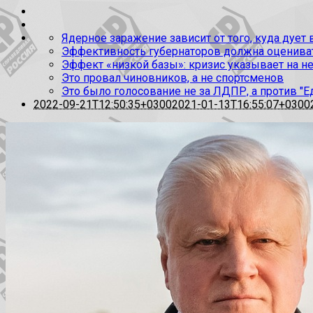
Ядерное заражение зависит от того, куда дует
Эффективность губернаторов должна оценивать
Эффект «низкой базы»: кризис указывает на н
Это провал чиновников, а не спортсменов
Это было голосование не за ЛДПР, а против "Е
2022-09-21T12:50:35+0300
2021-01-13T16:55:07+0300