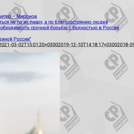
 ветер – Миронов
ся не по их пиару, а по благосостоянию людей
еобходимость срочной борьбы с бедностью в России
диной России"
2021-03-02T15:01:20+0300
2019-12-10T14:18:17+0300
2018-0