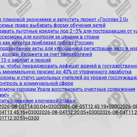
 плановой экономике и запустить проект «Госплан 2.0»
 семье право выбирать форму обучения детей
вать льготные кредиты под 2–3% для пострадавших от уда
оскомцен для контроля за ценами в стране
 как никогда приблизил победу России»
 подзаконные акты для упрощенной регистрации авто в но
 доходы бюджета за счет сверхбогачей
13-х зарплат и пенсий
, чтобы ликвидировать дефицит врачей в государственн
ь минимальную пенсию до 40% от утраченного заработка
доходы и статус школьных учителей до уровня госслужащи
контроль в коммунальной сфере
омочь городам Урала восстановить очистные сооружения
ии!»
рить снижение ключевой ставки
2026-08-05T14:00:04+0300
2026-08-05T12:45:19+0300
2026-0
04T13:45:16+0300
2026-08-04T12:20:05+0300
2026-08-04T11:
01T12:30:59+0300