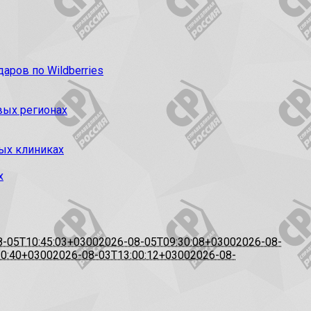
ров по Wildberries
вых регионах
ых клиниках
х
8-05T10:45:03+0300
2026-08-05T09:30:08+0300
2026-08-
20:40+0300
2026-08-03T13:00:12+0300
2026-08-