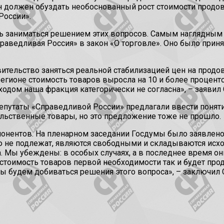
н должен обуздать необоснованный рост стоимости продов
России».
ть заниматься решением этих вопросов. Самым наглядны
аведливая Россия» в закон «О торговле». Оно было приня
вительство заняться реальной стабилизацией цен на прод
регионе стоимость товаров выросла на 10 и более проценто
одходом наша фракция категорически не согласна», – заяви
» депутаты «Справедливой России» предлагали ввести по
льственные товары, но это предложение тоже не прошло.
понентов. На пленарном заседании Госдумы было заявлен
 не подлежат, являются свободными и складываются исход
. Мы убеждены: в особых случаях, а в последнее время он
стоимость товаров первой необходимости так и будет пр
мы будем добиваться решения этого вопроса», – заключил